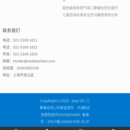
导
高性能高效低气味三聚催化剂在提升
儿童泡沫玩具安全性与触感表现分析
联系我们
电话：021-5169 1811
电话：021-5169 1822
传真：021-5169 1833
邮箱：Hunter@newtopchem.com
吴经理：18301903156
地址：上海市宝山区
CopyRight © 2026 dmp-30 | 三
聚催化剂 | 环氧促进剂 沪(静)应
急管危经许[2024]204800 备案
号：
沪ICP备16006676号-26
沪
公网安备31011302002681号