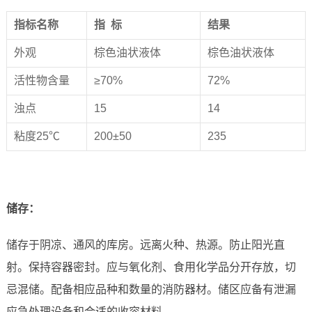
指标名称
指 标
结果
外观
棕色油状液体
棕色油状液体
活性物含量
≥70%
72%
浊点
15
14
粘度25℃
200±50
235
储存
：
储存于阴凉、通风的库房。远离火种、热源。防止阳光直
射。保持容器密封。应与氧化剂、食用化学品分开存放，切
忌混储。配备相应品种和数量的消防器材。储区应备有泄漏
应急处理设备和合适的收容材料。