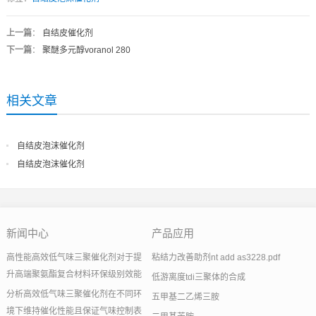
上一篇
：
自结皮催化剂
下一篇
：
聚醚多元醇voranol 280
相关文章
自结皮泡沫催化剂
自结皮泡沫催化剂
新闻中心
产品应用
高性能高效低气味三聚催化剂对于提
粘结力改善助剂nt add as3228.pdf
升高端聚氨酯复合材料环保级别效能
低游离度tdi三聚体的合成
分析高效低气味三聚催化剂在不同环
五甲基二乙烯三胺
境下维持催化性能且保证气味控制表