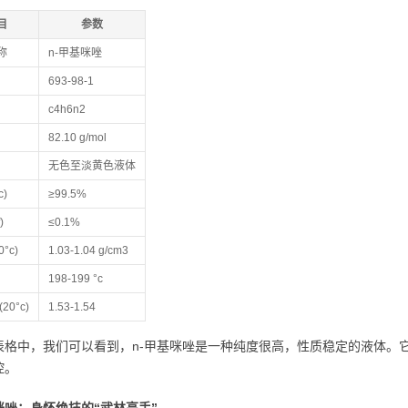
目
参数
称
n-甲基咪唑
693-98-1
c4h6n2
82.10 g/mol
无色至淡黄色液体
c)
≥99.5%
)
≤0.1%
°c)
1.03-1.04 g/cm3
198-199 °c
20°c)
1.53-1.54
表格中，我们可以看到，n-甲基咪唑是一种纯度很高，性质稳定的液体。
控。