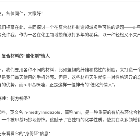
友，各位同仁，大家好！
我们相聚在此，共同探讨一个在复合材料制造领域炙手可热的话题——n-
请允许我，作为一名在化工领域摸爬滚打多年的老兵，以一种轻松又不失严
：复合材料的“催化剂”情人
下，我们要用各种不同的材料，比如坚韧的纤维和黏性的树脂，来打造一
至是我们每天使用的手机外壳。但是，这些材料天生就像一对性格迥异的恋
自的优势。而n-甲基咪唑，正是这样一位神奇的“催化剂情人”。
基咪唑：何方神圣？
咪唑，英文名 n-methylimidazole，简称nmi，是一种重要的有
，一个被甲基巧妙地修饰。这赋予了它独特的化学性质，使其在众多领域
先来看看它的“身份证”信息：