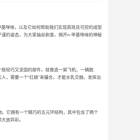
甲基咪唑，以及它如何帮助我们实现高效且可控的成型
谨的姿态，为大家抽丝剥茧，揭开n-甲基咪唑的神秘
个既轻巧又坚固的部件，就像造一架飞机，一辆跑
人，需要一个“红娘”来撮合，才能水乳交融，发挥出
机杂环化合物。它拥有一个精巧的五元环结构，其中包含了两个
都大放异彩。