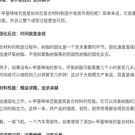
咪唑：身怀绝技的“武林高手”
n-甲基咪唑究竟是如何在复合材料制造中发挥作用的呢？简单来说，它就像
性能，并且让整个成型过程更加可控。
固化反应：时间就是金钱
合材料的制造过程中，树脂的固化是一个至关重要的环节。固化速度直接
加速环氧树脂、不饱和聚酯树脂等的热固性树脂的固化反应。
例子，如果没有n-甲基咪唑的参与，环氧树脂可能需要几个小时甚至几天
时间就可以缩短到几分钟甚至几秒钟！这对于大规模生产来说，简直是福
材料性能：精益求精，追求卓越
加速固化之外，n-甲基咪唑还能提高复合材料的性能。它可以改善树脂
之间的结合力。这样一来，终产品的强度、韧性、耐热性等都会得到显著
看，一架飞机，一个汽车零部件，如果使用了添加n-甲基咪唑的复合材