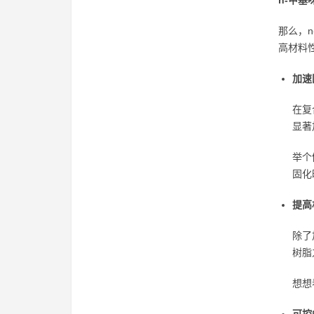
n-甲基
那么，
高材料
加速
在复
显著
举个
固化
提高
除了
树脂
想想