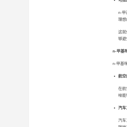
可控
n-
理想
这就
够避
n-甲基
n-甲
航空
在航
唑能
汽车
汽车