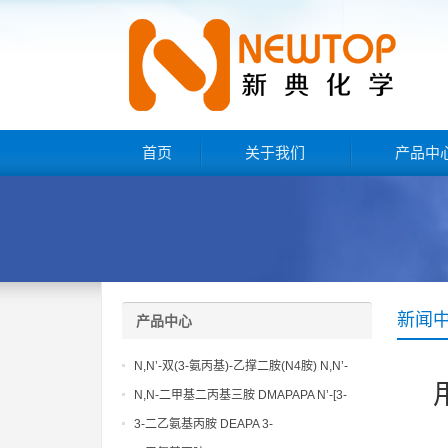
首页
关于我们
产品中
新闻
产品中心
N,N’-双(3-氨丙基)-乙撑二胺(N4胺) N,N’-
Bis(3-aminopropyl)-ethylenediamine CAS
N,N-二甲基二丙基三胺 DMAPAPA N’-[3-
No10563-26-5
(dimethylamino)propyllpropane-1,3-
3-二乙氨基丙胺 DEAPA 3-
diamine CAS No10563-29-8