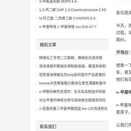
(Diethylamino)propylamine CAS No 104-
3-甲氧基丙胺 MOPA 3-4-
78-9
Methoxypropylamine CAS No 5332-73-0
1,3-丙二胺 DAP 1,3-Diaminopropane CAS
各位朋
No 109-76-2
N-环己基-二丙烯三胺 CHAPAPA 3-4-
今天，
Methoxypropylamine CAS No:5332-73-0
n-甲基咪唑 1-甲基咪唑 cas 616-47-7
过程。
lupragen nmi
面纱。
随机文章
开场白
精细化工专用二乙醇胺，确保反应高效稳
定，广泛应用于精细化工行业
想象一
泡沫填缝剂聚醚在预制板接缝、幕墙系统和
车，甚
空调孔洞填补中的应用
低密度海绵催化剂smp如何提升产品质量的
他们各
具体方法
trixene水性聚氨酯分散体在柔性薄膜制备中
的应用
n-甲酰吗啉芳烃溶剂：在化妆品制造中的秘
n-甲
密武器，展现自然之美
对比甲基吗啉氧化物与其他氧化胺类助剂在
n-甲基
性能上的差异与特点
2-羟基丙基三甲基甲酸铵盐 tmr-2对泡沫熟化
氮原子
时间、脱模时间和表面质量的改善作用
让我们
联系我们