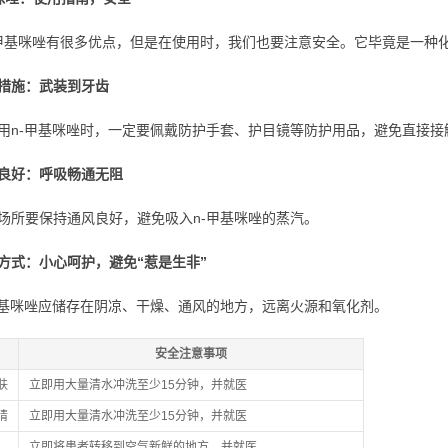
-甲基咪唑有很多优点，但是在使用时，我们也要注意安全。它毕竟是一种
措施：武装到牙齿
用n-甲基咪唑时，一定要佩戴防护手套、护目镜等防护用品，避免直接接
良好：呼吸畅通无阻
场所要保持通风良好，避免吸入n-甲基咪唑的蒸汽。
方式：小心呵护，避免“惹是生非”
甲基咪唑应储存在阴凉、干燥、通风的地方，远离火源和氧化剂。
安全注意事项
肤
立即用大量清水冲洗至少15分钟，并就医
睛
立即用大量清水冲洗至少15分钟，并就医
立即将患者转移到空气新鲜的地方，并就医