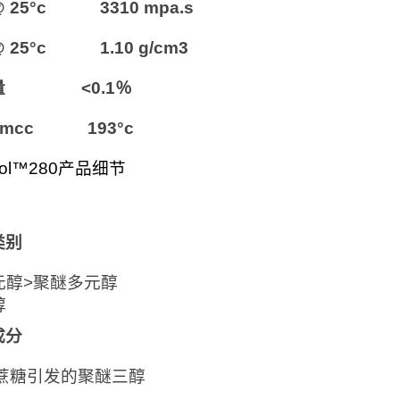
 25°c 3310 mpa.s
 25°c 1.10 g/cm3
量 <0.1％
mcc 193°c
anol™280产品细节
类别
元醇>聚醚多元醇
醇
成分
/蔗糖引发的聚醚三醇