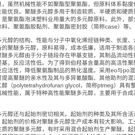
良，虽然机械性能不如聚酯型聚氨酯，但原料体系黏度
性能优良。聚醚多元醇多用于制造软质、半硬质和硬质
，是聚氨酯泡沫塑料业用量大的多元醇原料。此外，部
涂料、聚氨酯胶黏剂、聚氨酯密封胶（简称case）等。
多元醇的结构、性能与分子中氧化烯烃链种类、长度、含
备的聚醚多元醇，原料易得，成本低廉，适用于制造各
聚醚多元醇由于分子链段存在甲基支链，其制品流动性
羟基，反应活性低。为了得到伯羟基含量高的高活性聚
反应活性，降低聚氨酯制品的熟化温度。采用eo与po混
可提高聚醚的亲水性及其与多异氰酸酯、其他助剂的混溶
醇（polytetrahydrofuran glycol，简称pt
机械性能，属于特种高性能聚醚多元醇，主要用于合成高
多元醇还与起始剂密切相关。起始剂的种类及其所含活
；起始剂的价格对聚醚多元醇生产成本有较大影响。工
性质的聚醚多元醇，有时采用混合起始剂生产聚醚。起