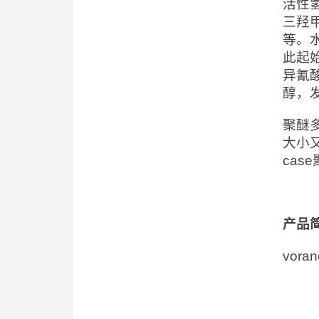
活性
三羟
等。
此起
异氰
醇，
聚醚
大小
ca
产品
vor