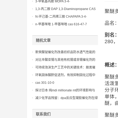
(Diethylamino)propylamine CAS No 104-
3-甲氧基丙胺 MOPA 3-4-
78-9
Methoxypropylamine CAS No 5332-73-0
1,3-丙二胺 DAP 1,3-Diaminopropane CAS
聚醚多元
No 109-76-2
N-环己基-二丙烯三胺 CHAPAPA 3-4-
品名：
Methoxypropylamine CAS No:5332-73-0
n-甲基咪唑 1-甲基咪唑 cas 616-47-7
lupragen nmi
别名
随机文章
28
新癸酸铋催化剂改善纺织品防水透气性能的
方法
对比辛酸亚锡与其他有机锡或非锡催化剂的
概述
性能特点
可持续泡沫生产工艺中的关键技术：胺类催
化剂kc101的市场潜力
环氧固体酸酐促进剂，有效抑制固化过程中
聚醚
的副反应，确保电绝缘性稳定
活泼
cas 301-10-0
分子
探讨日本 纯mdi millionate mt的环境影响与
单体
安全法规
减少化学品残留：dpa反应型凝胶催化剂在绿
醚，
色化学中的贡献
联系我们
聚醚