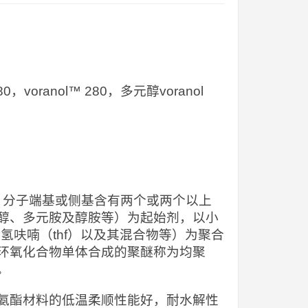
280，voranol™ 280，多元醇voranol
），分子端基或侧基含有两个或两个以上
醇、多元胺及醇胺等）为起始剂，以小
氢呋喃（thf）以及其混合物等）为聚合
环氧化合物单体合成的聚醚称为均聚
。
氨酯材料的低温柔顺性能好，耐水解性