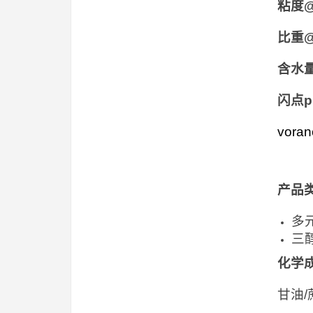
粘度@
比重@
含水
闪点p
vor
产品
多
三
化学
甘油