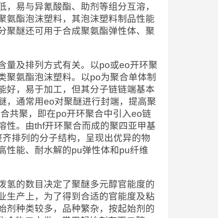
低，易与异氰酸酯、助剂等组分互溶，
聚氨酯泡沫塑料，其泡沫塑料制品性能
分聚醚还可用于合成聚氨酯弹性体、聚
量及排列方式有关。以po或eo开环聚
类聚氨酯泡沫塑料。以po为聚合单体制
能好，易于加工，但其分子链链端基本
醚，通常用eo对聚醚进行封端，提高聚
合共聚，即在po开环聚合中引入eo链
性。由thf开环聚合而成的聚四亚甲基
meg）具有整齐排列的分子结构，呈现出优异的物
性能、耐水解的pu弹性体和pu纤维
泼氢的数目决定了聚醚多元醇官能度的
业生产上，为了得到合适的官能度及粘
始剂种类较多，品种繁杂，按起始剂的