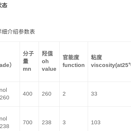
状态
详细介绍参数表
分子
羟值
官能度
粘度
量
oh
rade
）
function
viscosity(at25
mn
value
nol
400
260
2
33
-260
nol
700
238
3
103
-238