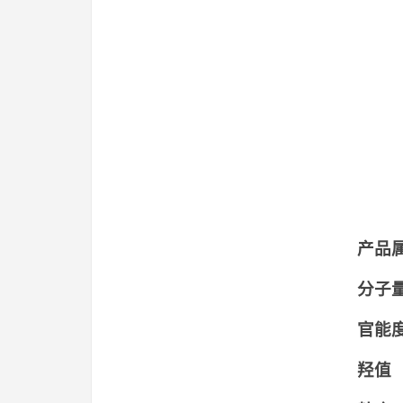
产品
分子
官
羟值