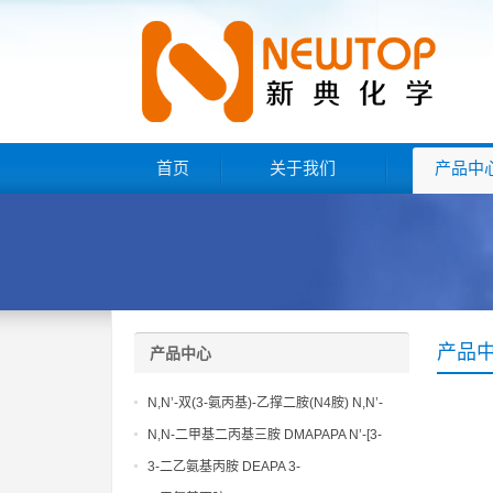
首页
关于我们
产品中
产品
产品中心
N,N’-双(3-氨丙基)-乙撑二胺(N4胺) N,N’-
Bis(3-aminopropyl)-ethylenediamine CAS
N,N-二甲基二丙基三胺 DMAPAPA N’-[3-
No10563-26-5
(dimethylamino)propyllpropane-1,3-
3-二乙氨基丙胺 DEAPA 3-
diamine CAS No10563-29-8