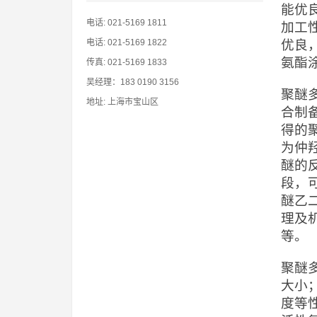
能优
电话: 021-5169 1811
加工
电话: 021-5169 1822
优良
氨酯
传真: 021-5169 1833
吴经理：183 0190 3156
聚醚
地址: 上海市宝山区
合制
得的
为仲
醚的
段，
醚乙二
理及
等。
聚醚
大小
度等