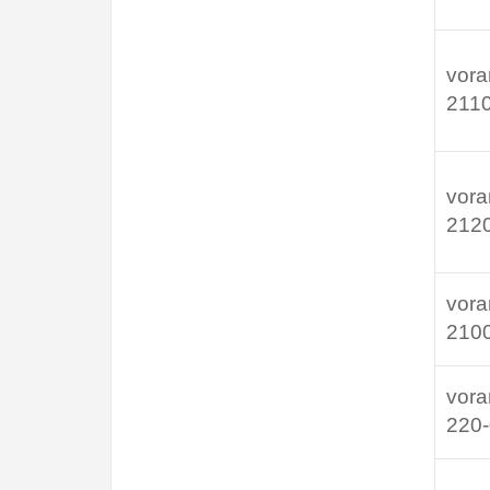
vora
2110
vora
212
vora
210
vora
220