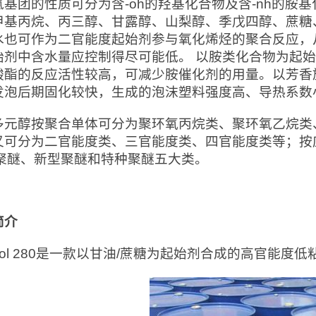
氢基团的性质可分为含-oh的羟基化合物及含-nh的胺
甲基丙烷、丙三醇、甘露醇、山梨醇、季戊四醇、蔗糖
水也可作为二官能度起始剂参与氧化烯烃的聚合反应，
始剂中含水量应控制得尽可能低。 以胺类化合物为起
酸酯的反应活性较高，可减少胺催化剂的用量。以芳香
发泡后期固化较快，生成的泡沫塑料强度高、导热系数
多元醇按聚合单体可分为聚环氧丙烷类、聚环氧乙烷类
又可分为二官能度类、三官能度类、四官能度类等；按
se聚醚、新型聚醚和特种聚醚五大类。
简介
anol 280是一款以甘油/蔗糖为起始剂合成的高官能度