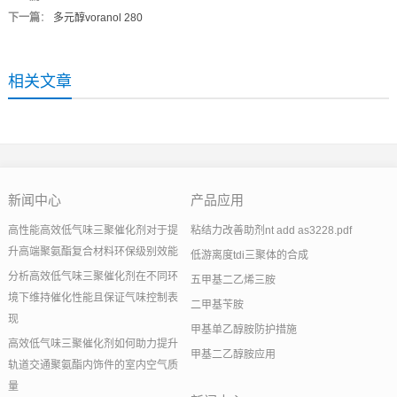
下一篇
：
多元醇voranol 280
相关文章
新闻中心
产品应用
高性能高效低气味三聚催化剂对于提
粘结力改善助剂nt add as3228.pdf
升高端聚氨酯复合材料环保级别效能
低游离度tdi三聚体的合成
分析高效低气味三聚催化剂在不同环
五甲基二乙烯三胺
境下维持催化性能且保证气味控制表
二甲基苄胺
现
甲基单乙醇胺防护措施
高效低气味三聚催化剂如何助力提升
甲基二乙醇胺应用
轨道交通聚氨酯内饰件的室内空气质
量