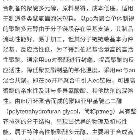
合制备的聚醚多元醇，原料易得，成本低廉，适用
于制造各类聚氨酯泡沫塑料。以po为聚合单体制得
的聚醚多元醇由于分子链段存在甲基支链，其制品
流动性能好，易于加工，但其分子链链端基本为仲
羟基，反应活性低。为了得到伯羟基含量高的高活
性聚醚，通常用eo对聚醚进行封端，提高聚醚的反
应活性，降低聚氨酯制品的熟化温度。采用eo与po
混合共聚，即在po开环聚合中引入eo链段，可提高
聚醚的亲水性及其与多异氰酸酯、其他助剂的混溶
性。由thf开环聚合而成的聚四亚甲基醚乙二醇
（polytetrahydrofuran glycol，简称ptmeg）具有整
齐排列的分子结构，呈现出优异的物理及机械性
能，属于特种高性能聚醚多元醇，主要用于合成高