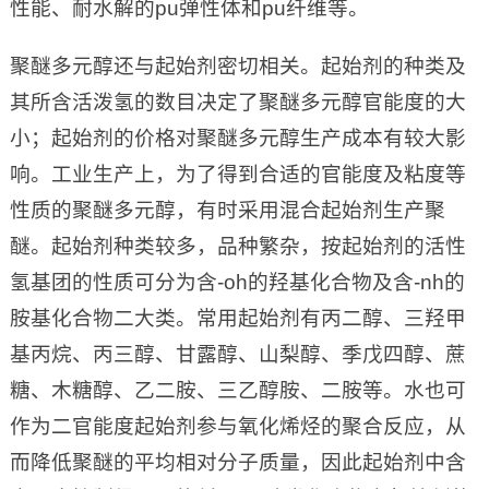
性能、耐水解的pu弹性体和pu纤维等。
聚醚多元醇还与起始剂密切相关。起始剂的种类及
其所含活泼氢的数目决定了聚醚多元醇官能度的大
小；起始剂的价格对聚醚多元醇生产成本有较大影
响。工业生产上，为了得到合适的官能度及粘度等
性质的聚醚多元醇，有时采用混合起始剂生产聚
醚。起始剂种类较多，品种繁杂，按起始剂的活性
氢基团的性质可分为含-oh的羟基化合物及含-nh的
胺基化合物二大类。常用起始剂有丙二醇、三羟甲
基丙烷、丙三醇、甘露醇、山梨醇、季戊四醇、蔗
糖、木糖醇、乙二胺、三乙醇胺、二胺等。水也可
作为二官能度起始剂参与氧化烯烃的聚合反应，从
而降低聚醚的平均相对分子质量，因此起始剂中含