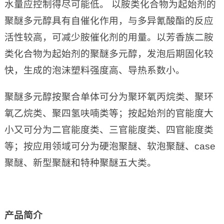
水量应控制得尽可能低。 以胺类化合物为起始剂的
聚醚多元醇具有自催化作用，与多异氰酸酯的反应
活性较高，可减少胺催化剂的用量。以芳香族二胺
类化合物为起始剂的聚醚多元醇，发泡后期固化较
快，生成的泡沫塑料强度高、导热系数小。
聚醚多元醇按聚合单体可分为聚环氧丙烷类、聚环
氧乙烷类、聚四氢呋喃类等；按起始剂的官能度大
小又可分为二官能度类、三官能度类、四官能度类
等；按应用领域可分为硬泡聚醚、软泡聚醚、case
聚醚、新型聚醚和特种聚醚五大类。
产品简介