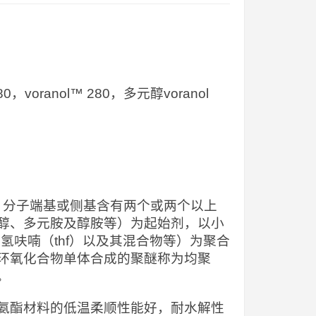
280，voranol™ 280，多元醇voranol
），分子端基或侧基含有两个或两个以上
醇、多元胺及醇胺等）为起始剂，以小
氢呋喃（thf）以及其混合物等）为聚合
环氧化合物单体合成的聚醚称为均聚
。
氨酯材料的低温柔顺性能好，耐水解性