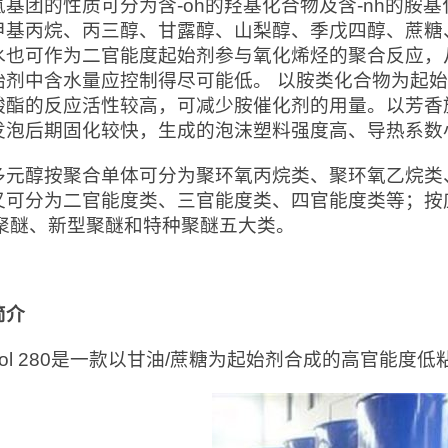
氢基团的性质可分为含-oh的羟基化合物及含-nh的胺
甲基丙烷、丙三醇、甘露醇、山梨醇、季戊四醇、蔗糖
水也可作为二官能度起始剂参与氧化烯烃的聚合反应，
始剂中含水量应控制得尽可能低。 以胺类化合物为起
酸酯的反应活性较高，可减少胺催化剂的用量。以芳香
发泡后期固化较快，生成的泡沫塑料强度高、导热系数
多元醇按聚合单体可分为聚环氧丙烷类、聚环氧乙烷类
又可分为二官能度类、三官能度类、四官能度类等；按
se聚醚、新型聚醚和特种聚醚五大类。
简介
anol 280是一款以甘油/蔗糖为起始剂合成的高官能度