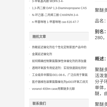
(Diethylamino)propylamine CAS No 104-
3-甲氧基丙胺 MOPA 3-4-
78-9
Methoxypropylamine CAS No 5332-73-0
1,3-丙二胺 DAP 1,3-Diaminopropane CAS
聚醚多元
No 109-76-2
N-环己基-二丙烯三胺 CHAPAPA 3-4-
品名：
Methoxypropylamine CAS No:5332-73-0
n-甲基咪唑 1-甲基咪唑 cas 616-47-7
lupragen nmi
别名
随机文章
28
热敏延迟催化剂在个性化定制家居产品中的
应用实例
金属延迟催化剂
概述
如何精确控制聚氨酯弹性体催化剂的添加量
以优化性能
透明环氧胶专用促进剂：实现快速固化同时
聚醚
保持高透明度与低收缩率。
活泼
工业级异辛酸铅/301-08-6，广泛应用于聚氨
酯弹性体、密封剂和防水涂料
分子
医疗器械包装聚氨酯催化剂pt303环氧乙烷灭
单体
菌兼容性技术
voranol 400lm case用聚醚多元醇
醚，
联系我们
聚醚