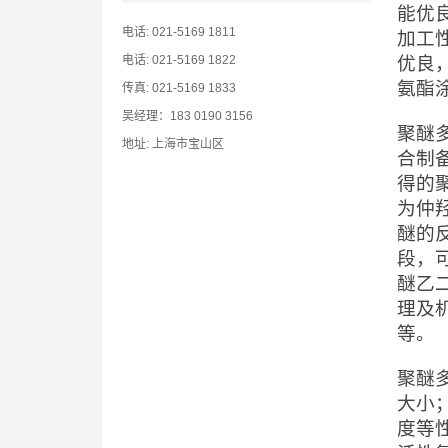
能优
电话: 021-5169 1811
加工
电话: 021-5169 1822
优良
氨酯
传真: 021-5169 1833
吴经理：183 0190 3156
聚醚
地址: 上海市宝山区
合制
得的
为仲
醚的
段，
醚乙二
理及
等。
聚醚
大小
度等