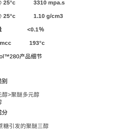
 25°c 3310 mpa.s
 25°c 1.10 g/cm3
量 <0.1％
mcc 193°c
anol™280产品细节
类别
元醇>聚醚多元醇
醇
成分
/蔗糖引发的聚醚三醇