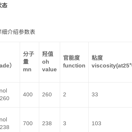
状态
详细介绍参数表
分子
羟值
官能度
粘度
量
oh
rade
）
function
viscosity(at25
mn
value
nol
400
260
2
33
-260
nol
700
238
3
103
-238