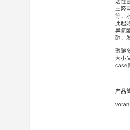
活性
三羟
等。
此起
异氰
醇，
聚醚
大小
ca
产品
vor