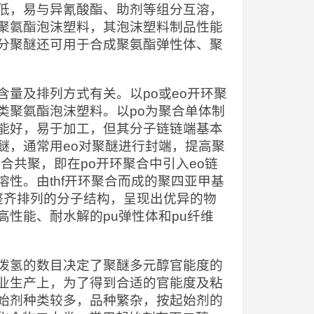
低，易与异氰酸酯、助剂等组分互溶，
聚氨酯泡沫塑料，其泡沫塑料制品性能
分聚醚还可用于合成聚氨酯弹性体、聚
量及排列方式有关。以po或eo开环聚
类聚氨酯泡沫塑料。以po为聚合单体制
能好，易于加工，但其分子链链端基本
醚，通常用eo对聚醚进行封端，提高聚
合共聚，即在po开环聚合中引入eo链
性。由thf开环聚合而成的聚四亚甲基
meg）具有整齐排列的分子结构，呈现出优异的物
性能、耐水解的pu弹性体和pu纤维
泼氢的数目决定了聚醚多元醇官能度的
业生产上，为了得到合适的官能度及粘
始剂种类较多，品种繁杂，按起始剂的