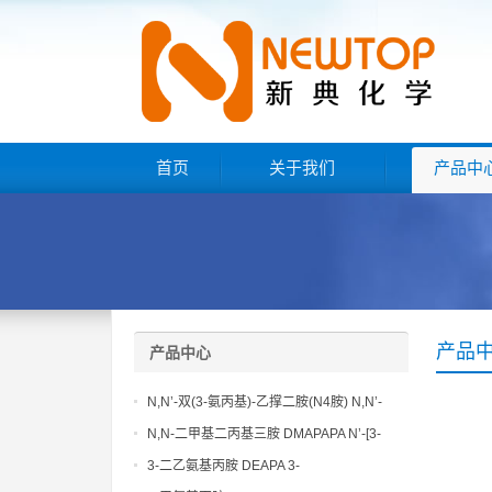
首页
关于我们
产品中
产品
产品中心
N,N’-双(3-氨丙基)-乙撑二胺(N4胺) N,N’-
Bis(3-aminopropyl)-ethylenediamine CAS
N,N-二甲基二丙基三胺 DMAPAPA N’-[3-
No10563-26-5
(dimethylamino)propyllpropane-1,3-
3-二乙氨基丙胺 DEAPA 3-
diamine CAS No10563-29-8