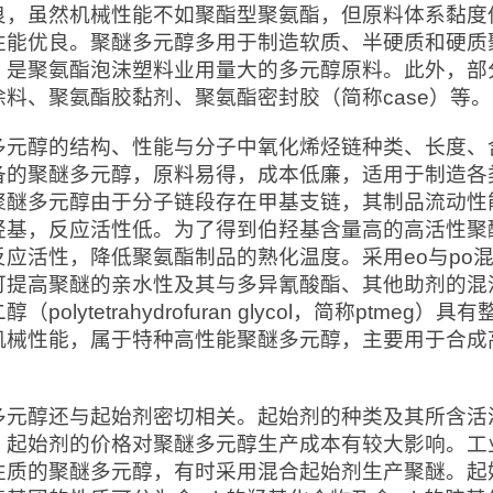
良，虽然机械性能不如聚酯型聚氨酯，但原料体系黏度
性能优良。聚醚多元醇多用于制造软质、半硬质和硬质
，是聚氨酯泡沫塑料业用量大的多元醇原料。此外，部
涂料、聚氨酯胶黏剂、聚氨酯密封胶（简称case）等。
多元醇的结构、性能与分子中氧化烯烃链种类、长度、含
备的聚醚多元醇，原料易得，成本低廉，适用于制造各
聚醚多元醇由于分子链段存在甲基支链，其制品流动性
羟基，反应活性低。为了得到伯羟基含量高的高活性聚
反应活性，降低聚氨酯制品的熟化温度。采用eo与po混
可提高聚醚的亲水性及其与多异氰酸酯、其他助剂的混溶
醇（polytetrahydrofuran glycol，简称pt
机械性能，属于特种高性能聚醚多元醇，主要用于合成高
多元醇还与起始剂密切相关。起始剂的种类及其所含活
；起始剂的价格对聚醚多元醇生产成本有较大影响。工
性质的聚醚多元醇，有时采用混合起始剂生产聚醚。起