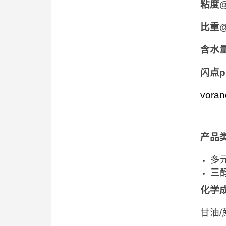
粘度@
比重@
含水
闪点p
vor
产品
多
三
化学
甘油