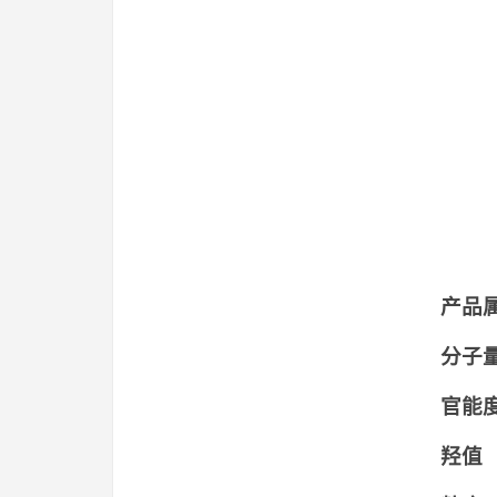
产品
分子
官
羟值