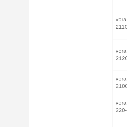
vora
2110
vora
212
vora
210
vora
220