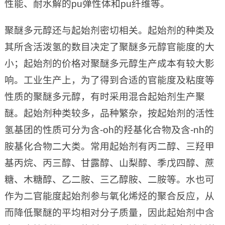
性能、耐水解的pu弹性体和pu纤维等。
聚醚多元醇还与起始剂密切相关。起始剂的种类及
其所含活泼氢的数目决定了聚醚多元醇官能度的大
小；起始剂的价格对聚醚多元醇生产成本有较大影
响。工业生产上，为了得到合适的官能度及粘度等
性质的聚醚多元醇，有时采用混合起始剂生产聚
醚。起始剂种类较多，品种繁杂，按起始剂的活性
氢基团的性质可分为含-oh的羟基化合物及含-nh的
胺基化合物二大类。常用起始剂有丙二醇、三羟甲
基丙烷、丙三醇、甘露醇、山梨醇、季戊四醇、蔗
糖、木糖醇、乙二胺、三乙醇胺、二胺等。水也可
作为二官能度起始剂参与氧化烯烃的聚合反应，从
而降低聚醚的平均相对分子质量，因此起始剂中含