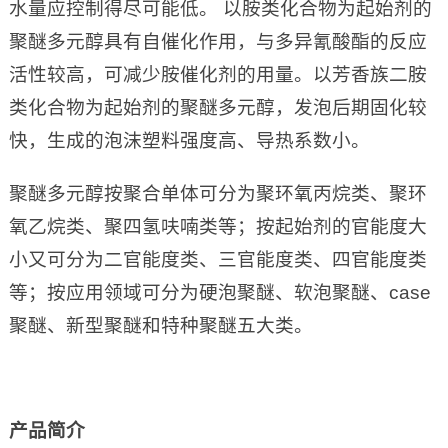
水量应控制得尽可能低。 以胺类化合物为起始剂的
聚醚多元醇具有自催化作用，与多异氰酸酯的反应
活性较高，可减少胺催化剂的用量。以芳香族二胺
类化合物为起始剂的聚醚多元醇，发泡后期固化较
快，生成的泡沫塑料强度高、导热系数小。
聚醚多元醇按聚合单体可分为聚环氧丙烷类、聚环
氧乙烷类、聚四氢呋喃类等；按起始剂的官能度大
小又可分为二官能度类、三官能度类、四官能度类
等；按应用领域可分为硬泡聚醚、软泡聚醚、case
聚醚、新型聚醚和特种聚醚五大类。
产品简介