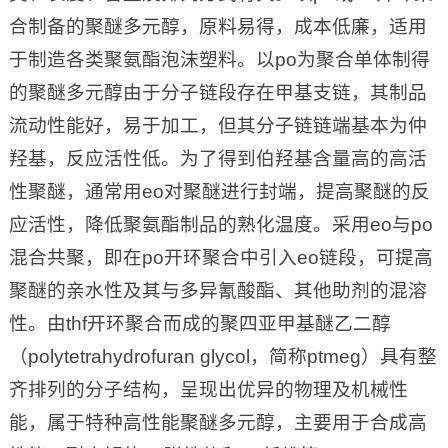
合制备的聚醚多元醇，原料易得，成本低廉，适用
于制造各类聚氨酯泡沫塑料。以po为聚合单体制得
的聚醚多元醇由于分子链段存在甲基支链，其制品
流动性能好，易于加工，但其分子链链端基本为仲
羟基，反应活性低。为了得到伯羟基含量高的高活
性聚醚，通常用eo对聚醚进行封端，提高聚醚的反
应活性，降低聚氨酯制品的熟化温度。采用eo与po
混合共聚，即在po开环聚合中引入eo链段，可提高
聚醚的亲水性及其与多异氰酸酯、其他助剂的混溶
性。由thf开环聚合而成的聚四亚甲基醚乙二醇
（polytetrahydrofuran glycol，简称ptmeg）具有整
齐排列的分子结构，呈现出优异的物理及机械性
能，属于特种高性能聚醚多元醇，主要用于合成高