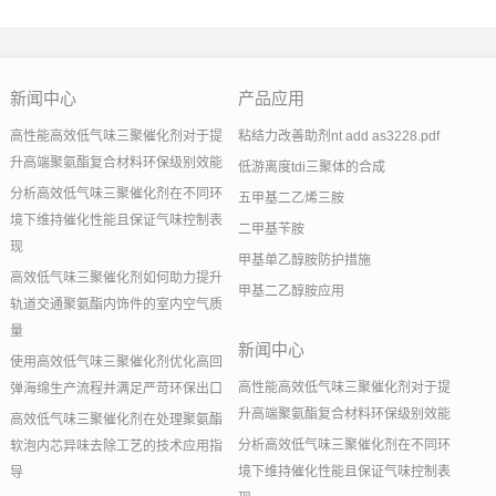
新闻中心
产品应用
高性能高效低气味三聚催化剂对于提
粘结力改善助剂nt add as3228.pdf
升高端聚氨酯复合材料环保级别效能
低游离度tdi三聚体的合成
分析高效低气味三聚催化剂在不同环
五甲基二乙烯三胺
境下维持催化性能且保证气味控制表
二甲基苄胺
现
甲基单乙醇胺防护措施
高效低气味三聚催化剂如何助力提升
甲基二乙醇胺应用
轨道交通聚氨酯内饰件的室内空气质
量
新闻中心
使用高效低气味三聚催化剂优化高回
高性能高效低气味三聚催化剂对于提
弹海绵生产流程并满足严苛环保出口
升高端聚氨酯复合材料环保级别效能
高效低气味三聚催化剂在处理聚氨酯
分析高效低气味三聚催化剂在不同环
软泡内芯异味去除工艺的技术应用指
境下维持催化性能且保证气味控制表
导