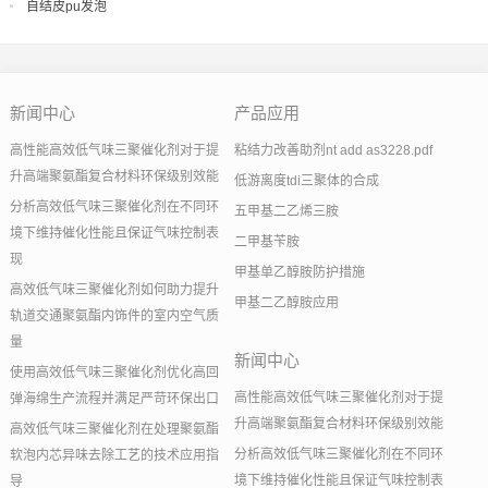
自结皮pu发泡
新闻中心
产品应用
高性能高效低气味三聚催化剂对于提
粘结力改善助剂nt add as3228.pdf
升高端聚氨酯复合材料环保级别效能
低游离度tdi三聚体的合成
分析高效低气味三聚催化剂在不同环
五甲基二乙烯三胺
境下维持催化性能且保证气味控制表
二甲基苄胺
现
甲基单乙醇胺防护措施
高效低气味三聚催化剂如何助力提升
甲基二乙醇胺应用
轨道交通聚氨酯内饰件的室内空气质
量
新闻中心
使用高效低气味三聚催化剂优化高回
高性能高效低气味三聚催化剂对于提
弹海绵生产流程并满足严苛环保出口
升高端聚氨酯复合材料环保级别效能
高效低气味三聚催化剂在处理聚氨酯
分析高效低气味三聚催化剂在不同环
软泡内芯异味去除工艺的技术应用指
境下维持催化性能且保证气味控制表
导