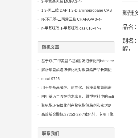
(Diethylamino)propylamine CAS No 104-
3-甲氧基丙胺 MOPA 3-4-
78-9
Methoxypropylamine CAS No 5332-73-0
1,3-丙二胺 DAP 1,3-Diaminopropane CAS
聚醚多元
No 109-76-2
N-环己基-二丙烯三胺 CHAPAPA 3-4-
品名：
Methoxypropylamine CAS No:5332-73-0
n-甲基咪唑 1-甲基咪唑 cas 616-47-7
lupragen nmi
别名
随机文章
醇，
基于双(二甲氨基乙基)醚 发泡催化剂bdmaee
的环保型水发泡聚氨酯体系研究
解析聚氨酯泡沫催化剂对聚氨酯产品长期使
用寿命的影响
nt cat 9726
用于制备高弹性、耐老化、低模量聚氨酯密
封胶的聚醚多元醇研究
四甲基丙二胺在仿木家具、雕塑材料中的mdi
应用优势
聚氨酯环保催化剂在聚氨酯胶粘剂和密封剂
中的应用，提供快速固化和高粘接强度。
高效新癸酸铅/27253-28-7催化剂，专用于聚
氨酯胶黏剂和涂料的快速固化，提升生产效
率
联系我们