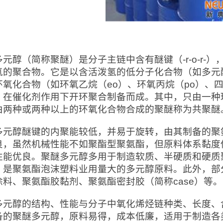
：
多元醇（简称聚醚）是分子主链中含有醚键（-r-o-r-
氢的聚合物。它是以含活泼氢的低分子化合物（如多元
环氧化合物（如环氧乙烷（eo）、环氧丙烷（po）、四
，在催化剂作用下开环聚合制备而成。其中，只由一种
由两种或两种以上的环氧化合物合成的聚醚称为共聚醚
多元醇醚键的内聚能较低，并易于旋转，由其制备的聚
良，虽然机械性能不如聚酯型聚氨酯，但原料体系黏度
性能优良。聚醚多元醇多用于制造软质、半硬质和硬质
，是聚氨酯泡沫塑料业用量大的多元醇原料。此外，部
涂料、聚氨酯胶黏剂、聚氨酯密封胶（简称case）等。
多元醇的结构、性能与分子中氧化烯烃链种类、长度、含
备的聚醚多元醇，原料易得，成本低廉，适用于制造各