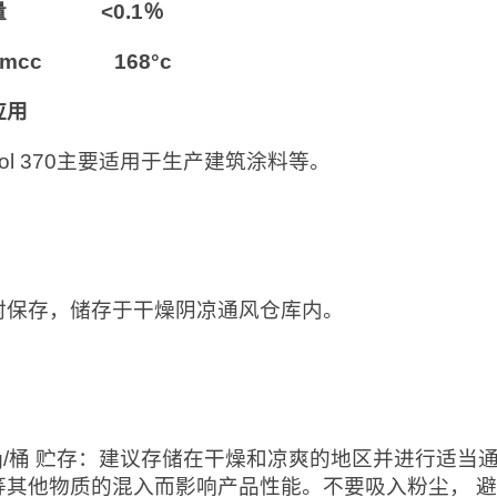
量 <0.1％
pmcc 168°c
应用
anol 370主要适用于生产建筑涂料等。
：
封保存，储存于干燥阴凉通风仓库内。
：
0kg/桶 贮存：建议存储在干燥和凉爽的地区并进行适
等其他物质的混入而影响产品性能。不要吸入粉尘， 