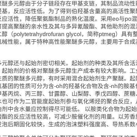
聚醚多元醇由于分子链段存在甲基支链，其制品流动性
羟基，反应活性低。为了得到伯羟基含量高的高活性聚
反应活性，降低聚氨酯制品的熟化温度。采用eo与po混
可提高聚醚的亲水性及其与多异氰酸酯、其他助剂的混溶
醇（polytetrahydrofuran glycol，简称pt
机械性能，属于特种高性能聚醚多元醇，主要用于合成高
多元醇还与起始剂密切相关。起始剂的种类及其所含活
；起始剂的价格对聚醚多元醇生产成本有较大影响。工
性质的聚醚多元醇，有时采用混合起始剂生产聚醚。起
氢基团的性质可分为含-oh的羟基化合物及含-nh的胺
甲基丙烷、丙三醇、甘露醇、山梨醇、季戊四醇、蔗糖
水也可作为二官能度起始剂参与氧化烯烃的聚合反应，
始剂中含水量应控制得尽可能低。 以胺类化合物为起
酸酯的反应活性较高，可减少胺催化剂的用量。以芳香
发泡后期固化较快，生成的泡沫塑料强度高、导热系数