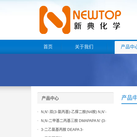
首页
关于我们
产品中
产品
产品中心
N,N’-双(3-氨丙基)-乙撑二胺(N4胺) N,N’-
Bis(3-aminopropyl)-ethylenediamine CAS
N,N-二甲基二丙基三胺 DMAPAPA N’-[3-
No10563-26-5
(dimethylamino)propyllpropane-1,3-
3-二乙氨基丙胺 DEAPA 3-
diamine CAS No10563-29-8