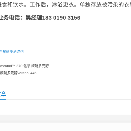
进食和饮水。工作后，淋浴更衣。单独存放被污染的衣
业务电话：吴经理
183 0190 3156
料聚醚类消泡剂
voranol™ 370 化学 聚醚多元醇
聚醚多元醇voranol 446
文章