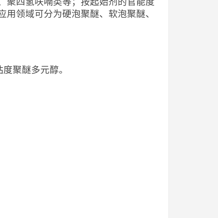
、聚四氢呋喃类等；按起始剂的官能度
应用领域可分为硬泡聚醚、软泡聚醚、
高粘度聚醚多元醇。