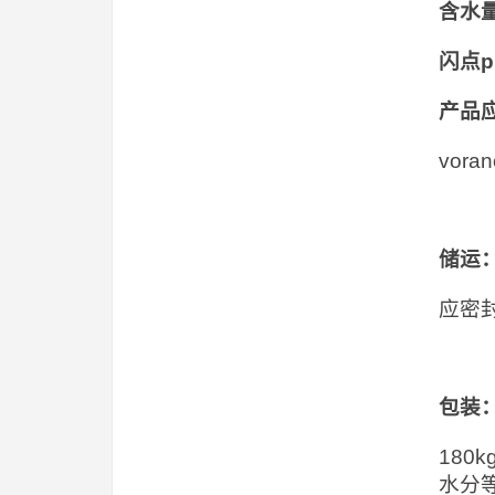
含水
闪点
产品
vor
储运
应密
包装
18
水分