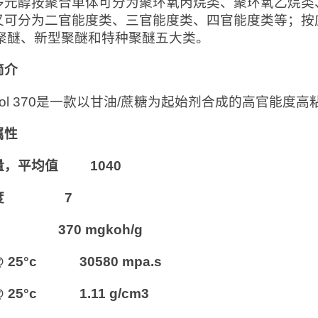
多元醇按聚合单体可分为聚环氧丙烷类、聚环氧乙烷类
又可分为二官能度类、三官能度类、四官能度类等；按
se聚醚、新型聚醚和特种聚醚五大类。
简介
anol 370是一款以甘油/蔗糖为起始剂合成的高官能度
属性
量，平均值 1040
能度 7
 370 mgkoh/g
 25°c 30580 mpa.s
 25°c 1.11 g/cm3