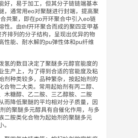
能好，易于加工，但其分子链链端基本
醚，通常用eo对聚醚进行封端，提高聚
合共聚，即在po开环聚合中引入eo链
性。由thf开环聚合而成的聚四亚甲基
meg）具有整齐排列的分子结构，呈现出优异的物
性能、耐水解的pu弹性体和pu纤维
泼氢的数目决定了聚醚多元醇官能度的
业生产上，为了得到合适的官能度及粘
始剂种类较多，品种繁杂，按起始剂的
基化合物二大类。常用起始剂有丙二醇、
、木糖醇、乙二胺、三乙醇胺、二胺
从而降低聚醚的平均相对分子质量，因
始剂的聚醚多元醇具有自催化作用，与多
族二胺类化合物为起始剂的聚醚多元
小。