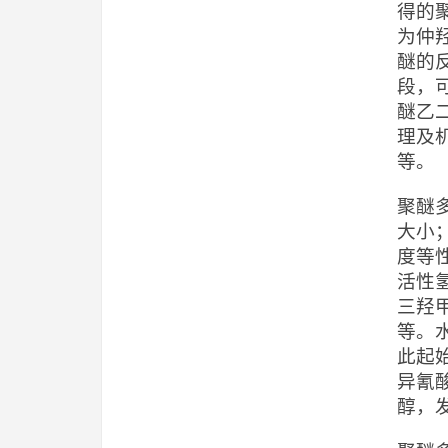
得的
为仲
醚的
段，
醚乙二
理及
等。
聚醚
大小
度等
活性
三羟
等。
此起
异氰
醇，