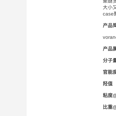
聚醚
大小
ca
产品
vor
产品
分子
官
羟值
粘度@
比重@