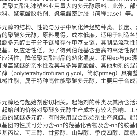
，是聚氨酯泡沫塑料业用量大的多元醇原料。此外，部
涂料、聚氨酯胶黏剂、聚氨酯密封胶（简称case）等。
多元醇的结构、性能与分子中氧化烯烃链种类、长度、含
备的聚醚多元醇，原料易得，成本低廉，适用于制造各
聚醚多元醇由于分子链段存在甲基支链，其制品流动性
羟基，反应活性低。为了得到伯羟基含量高的高活性聚
反应活性，降低聚氨酯制品的熟化温度。采用eo与po混
可提高聚醚的亲水性及其与多异氰酸酯、其他助剂的混溶
醇（polytetrahydrofuran glycol，简称pt
机械性能，属于特种高性能聚醚多元醇，主要用于合成高
多元醇还与起始剂密切相关。起始剂的种类及其所含活
；起始剂的价格对聚醚多元醇生产成本有较大影响。工
性质的聚醚多元醇，有时采用混合起始剂生产聚醚。起
氢基团的性质可分为含-oh的羟基化合物及含-nh的胺
甲基丙烷、丙三醇、甘露醇、山梨醇、季戊四醇、蔗糖