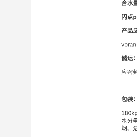
含水
闪点
产品
vor
储运
应密
包装
18
水分
烟、