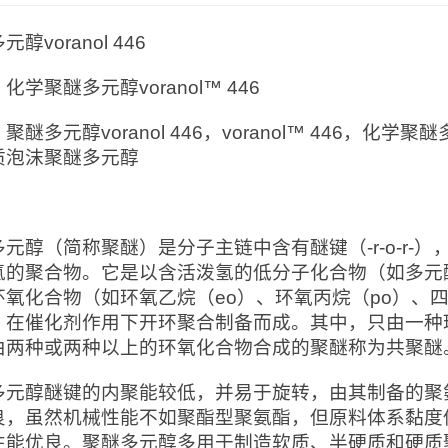
醇voranol 446
：
化学聚醚多元醇voranol™ 446
：
聚醚多元醇voranol 446，voranol™ 446，化学聚
质泡沫聚醚多元醇
：
多元醇（简称聚醚）是分子主链中含有醚键（-r-o-r-
氢的聚合物。它是以含活泼氢的低分子化合物（如多元
环氧化合物（如环氧乙烷（eo）、环氧丙烷（po）、四
，在催化剂作用下开环聚合制备而成。其中，只由一种
由两种或两种以上的环氧化合物合成的聚醚称为共聚醚
多元醇醚键的内聚能较低，并易于旋转，由其制备的聚
良，虽然机械性能不如聚酯型聚氨酯，但原料体系黏度
性能优良。聚醚多元醇多用于制造软质、半硬质和硬质