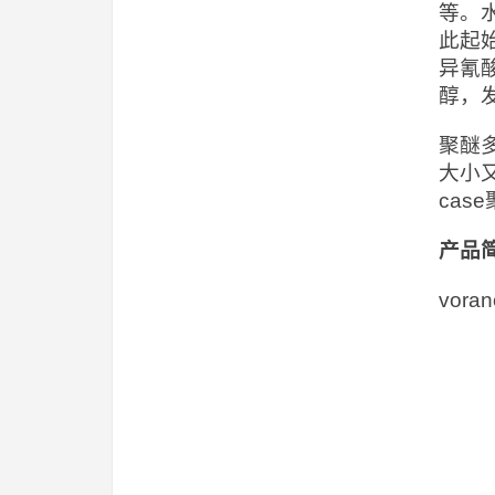
等。
此起
异氰
醇，
聚醚
大小
ca
产品
vor