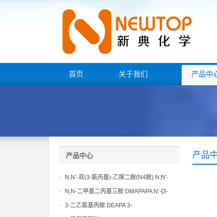
首页
关于我们
产品中
产品
产品中心
N,N’-双(3-氨丙基)-乙撑二胺(N4胺) N,N’-
Bis(3-aminopropyl)-ethylenediamine CAS
N,N-二甲基二丙基三胺 DMAPAPA N’-[3-
No10563-26-5
(dimethylamino)propyllpropane-1,3-
3-二乙氨基丙胺 DEAPA 3-
diamine CAS No10563-29-8