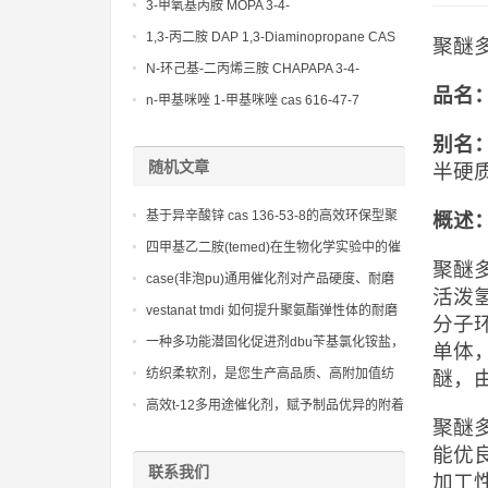
(Diethylamino)propylamine CAS No 104-
3-甲氧基丙胺 MOPA 3-4-
78-9
Methoxypropylamine CAS No 5332-73-0
1,3-丙二胺 DAP 1,3-Diaminopropane CAS
聚醚多元
No 109-76-2
N-环己基-二丙烯三胺 CHAPAPA 3-4-
品名
Methoxypropylamine CAS No:5332-73-0
n-甲基咪唑 1-甲基咪唑 cas 616-47-7
lupragen nmi
别名
随机文章
半硬
基于异辛酸锌 cas 136-53-8的高效环保型聚
概述
氨酯胶黏剂和涂料配方研究
四甲基乙二胺(temed)在生物化学实验中的催
聚醚
化作用及其应用
case(非泡pu)通用催化剂对产品硬度、耐磨
活泼
性、柔韧性和耐候性的积极贡献
vestanat tmdi 如何提升聚氨酯弹性体的耐磨
分子
性与抗撕裂强度
一种多功能潜固化促进剂dbu苄基氯化铵盐，
单体
可作为固化催化剂使用
纺织柔软剂，是您生产高品质、高附加值纺
醚，
织品的关键
高效t-12多用途催化剂，赋予制品优异的附着
聚醚
力、硬度和耐磨性
能优
联系我们
加工