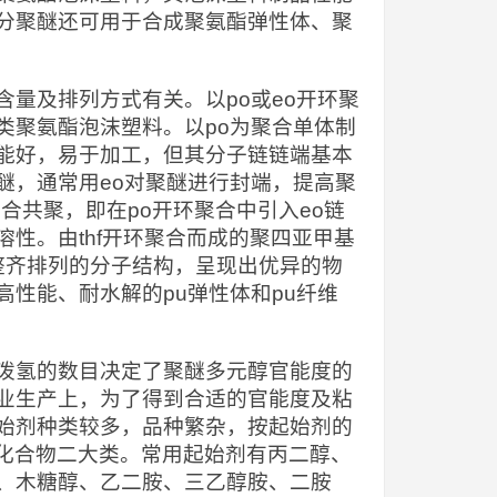
分聚醚还可用于合成聚氨酯弹性体、聚
量及排列方式有关。以po或eo开环聚
类聚氨酯泡沫塑料。以po为聚合单体制
能好，易于加工，但其分子链链端基本
醚，通常用eo对聚醚进行封端，提高聚
合共聚，即在po开环聚合中引入eo链
性。由thf开环聚合而成的聚四亚甲基
meg）具有整齐排列的分子结构，呈现出优异的物
性能、耐水解的pu弹性体和pu纤维
泼氢的数目决定了聚醚多元醇官能度的
业生产上，为了得到合适的官能度及粘
始剂种类较多，品种繁杂，按起始剂的
基化合物二大类。常用起始剂有丙二醇、
、木糖醇、乙二胺、三乙醇胺、二胺