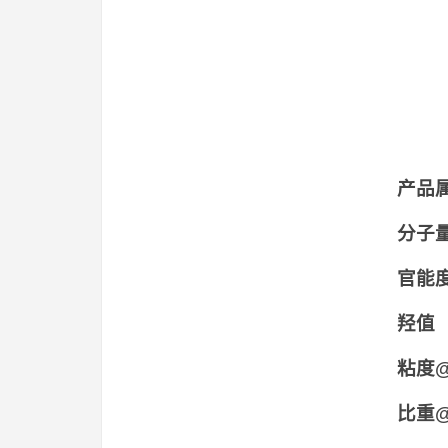
产品
分子
官能
羟值
粘度@
比重@