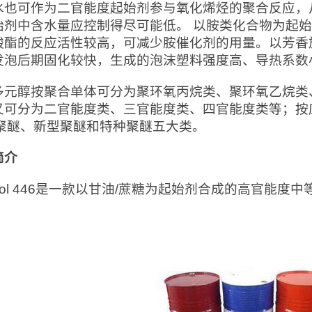
水也可作为二官能度起始剂参与氧化烯烃的聚合反应，
始剂中含水量应控制得尽可能低。 以胺类化合物为起
酸酯的反应活性较高，可减少胺催化剂的用量。以芳香
发泡后期固化较快，生成的泡沫塑料强度高、导热系数
多元醇按聚合单体可分为聚环氧丙烷类、聚环氧乙烷类
又可分为二官能度类、三官能度类、四官能度类等；按
se聚醚、新型聚醚和特种聚醚五大类。
简介
anol 446是一款以甘油/蔗糖为起始剂合成的高官能度