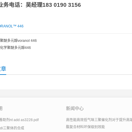
业务电话：吴经理
183 0190 3156
ORANOL™ 446
聚醚多元醇voranol 446
化学聚醚多元醇446
文章
用
新闻中心
剂nt add as3228.pdf
高性能高效低气味三聚催化剂对于提升高
酯复合材料环保级别效能
tdi三聚体的合成