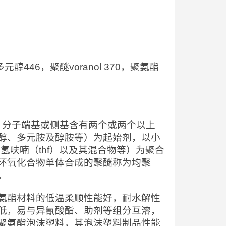
醚多元醇446，聚醚voranol 370，聚氨酯
），分子端基或侧基含有两个或两个以上
醇、多元胺及醇胺等）为起始剂，以小
氢呋喃（thf）以及其混合物等）为聚合
环氧化合物单体合成的聚醚称为均聚
。
氨酯材料的低温柔顺性能好，耐水解性
低，易与异氰酸酯、助剂等组分互溶，
聚氨酯泡沫塑料，其泡沫塑料制品性能