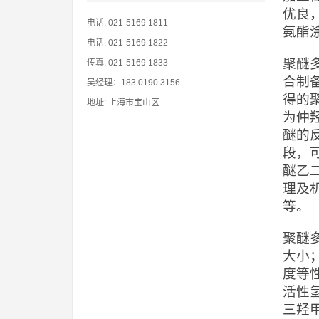
优良
电话: 021-5169 1811
氨酯
电话: 021-5169 1822
聚醚
传真: 021-5169 1833
合制
吴经理：183 0190 3156
得的
地址: 上海市宝山区
为仲
醚的
段，
醚乙二
理及
等。
聚醚
大小
度等
活性
三羟