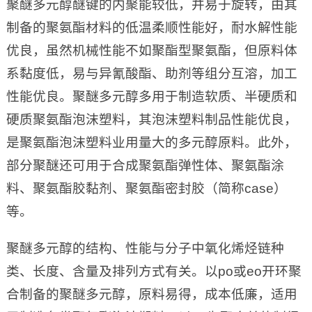
聚醚多元醇醚键的内聚能较低，并易于旋转，由其
制备的聚氨酯材料的低温柔顺性能好，耐水解性能
优良，虽然机械性能不如聚酯型聚氨酯，但原料体
系黏度低，易与异氰酸酯、助剂等组分互溶，加工
性能优良。聚醚多元醇多用于制造软质、半硬质和
硬质聚氨酯泡沫塑料，其泡沫塑料制品性能优良，
是聚氨酯泡沫塑料业用量大的多元醇原料。此外，
部分聚醚还可用于合成聚氨酯弹性体、聚氨酯涂
料、聚氨酯胶黏剂、聚氨酯密封胶（简称case）
等。
聚醚多元醇的结构、性能与分子中氧化烯烃链种
类、长度、含量及排列方式有关。以po或eo开环聚
合制备的聚醚多元醇，原料易得，成本低廉，适用