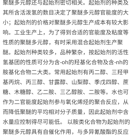
聚醚多元醇还与起始剂密切相关。起始剂的种类及
其所含活泼氢的数目决定了聚醚多元醇官能度的大
小；起始剂的价格对聚醚多元醇生产成本有较大影
响。工业生产上，为了得到合适的官能度及粘度等
性质的聚醚多元醇，有时采用混合起始剂生产聚
醚。起始剂种类较多，品种繁杂，按起始剂的活性
氢基团的性质可分为含-oh的羟基化合物及含-nh的
胺基化合物二大类。常用起始剂有丙二醇、三羟甲
基丙烷、丙三醇、甘露醇、山梨醇、季戊四醇、蔗
糖、木糖醇、乙二胺、三乙醇胺、二胺等。水也可
作为二官能度起始剂参与氧化烯烃的聚合反应，从
而降低聚醚的平均相对分子质量，因此起始剂中含
水量应控制得尽可能低。 以胺类化合物为起始剂的
聚醚多元醇具有自催化作用，与多异氰酸酯的反应