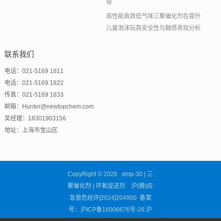
导
高性能高效低气味三聚催化剂在提升
儿童泡沫玩具安全性与触感表现分析
联系我们
电话：021-5169 1811
电话：021-5169 1822
传真：021-5169 1833
邮箱：Hunter@newtopchem.com
吴经理：18301903156
地址：上海市宝山区
CopyRight © 2026 dmp-30 | 三
聚催化剂 | 环氧促进剂 沪(静)应
急管危经许[2024]204800 备案
号：
沪ICP备16006676号-26
沪