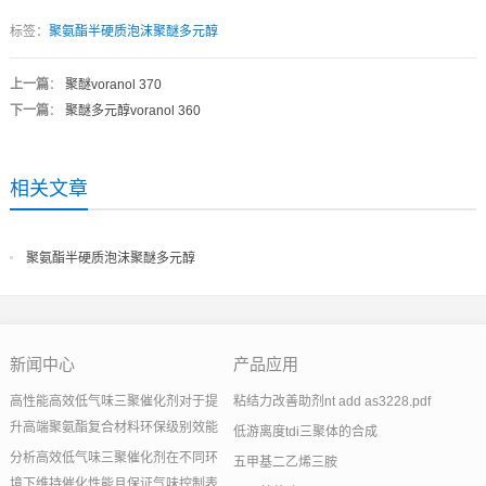
标签：
聚氨酯半硬质泡沫聚醚多元醇
上一篇
：
聚醚voranol 370
下一篇
：
聚醚多元醇voranol 360
相关文章
聚氨酯半硬质泡沫聚醚多元醇
新闻中心
产品应用
高性能高效低气味三聚催化剂对于提
粘结力改善助剂nt add as3228.pdf
升高端聚氨酯复合材料环保级别效能
低游离度tdi三聚体的合成
分析高效低气味三聚催化剂在不同环
五甲基二乙烯三胺
境下维持催化性能且保证气味控制表