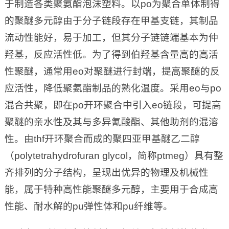
于制造各类聚氨酯泡沫塑料。以po为聚合单体制得
的聚醚多元醇由于分子链段存在甲基支链，其制品
流动性能好，易于加工，但其分子链链端基本为仲
羟基，反应活性低。为了得到伯羟基含量高的高活
性聚醚，通常用eo对聚醚进行封端，提高聚醚的反
应活性，降低聚氨酯制品的熟化温度。采用eo与po
混合共聚，即在po开环聚合中引入eo链段，可提高
聚醚的亲水性及其与多异氰酸酯、其他助剂的混溶
性。由thf开环聚合而成的聚四亚甲基醚乙二醇
（polytetrahydrofuran glycol，简称ptmeg）具有整
齐排列的分子结构，呈现出优异的物理及机械性
能，属于特种高性能聚醚多元醇，主要用于合成高
性能、耐水解的pu弹性体和pu纤维等。