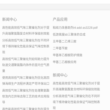
新闻中心
产品应用
高性能高效低气味三聚催化剂对于提
粘结力改善助剂nt add as3228.pdf
升高端聚氨酯复合材料环保级别效能
低游离度tdi三聚体的合成
分析高效低气味三聚催化剂在不同环
五甲基二乙烯三胺
境下维持催化性能且保证气味控制表
二甲基苄胺
现
甲基单乙醇胺防护措施
高效低气味三聚催化剂如何助力提升
甲基二乙醇胺应用
轨道交通聚氨酯内饰件的室内空气质
量
新闻中心
使用高效低气味三聚催化剂优化高回
高性能高效低气味三聚催化剂对于提
弹海绵生产流程并满足严苛环保出口
升高端聚氨酯复合材料环保级别效能
高效低气味三聚催化剂在处理聚氨酯
分析高效低气味三聚催化剂在不同环
软泡内芯异味去除工艺的技术应用指
境下维持催化性能且保证气味控制表
导
现
高性能高效低气味三聚催化剂在提升