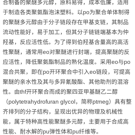
合制备的聚醚多元醇，原料易得，成本低廉，适用
于制造各类聚氨酯泡沫塑料。以po为聚合单体制得
的聚醚多元醇由于分子链段存在甲基支链，其制品
流动性能好，易于加工，但其分子链链端基本为仲
羟基，反应活性低。为了得到伯羟基含量高的高活
性聚醚，通常用eo对聚醚进行封端，提高聚醚的反
应活性，降低聚氨酯制品的熟化温度。采用eo与po
混合共聚，即在po开环聚合中引入eo链段，可提高
聚醚的亲水性及其与多异氰酸酯、其他助剂的混溶
性。由thf开环聚合而成的聚四亚甲基醚乙二醇
（polytetrahydrofuran glycol，简称ptmeg）具有整
齐排列的分子结构，呈现出优异的物理及机械性
能，属于特种高性能聚醚多元醇，主要用于合成高
性能、耐水解的pu弹性体和pu纤维等。