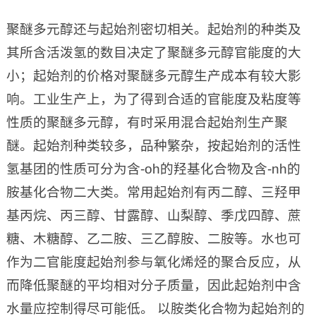
聚醚多元醇还与起始剂密切相关。起始剂的种类及
其所含活泼氢的数目决定了聚醚多元醇官能度的大
小；起始剂的价格对聚醚多元醇生产成本有较大影
响。工业生产上，为了得到合适的官能度及粘度等
性质的聚醚多元醇，有时采用混合起始剂生产聚
醚。起始剂种类较多，品种繁杂，按起始剂的活性
氢基团的性质可分为含-oh的羟基化合物及含-nh的
胺基化合物二大类。常用起始剂有丙二醇、三羟甲
基丙烷、丙三醇、甘露醇、山梨醇、季戊四醇、蔗
糖、木糖醇、乙二胺、三乙醇胺、二胺等。水也可
作为二官能度起始剂参与氧化烯烃的聚合反应，从
而降低聚醚的平均相对分子质量，因此起始剂中含
水量应控制得尽可能低。 以胺类化合物为起始剂的