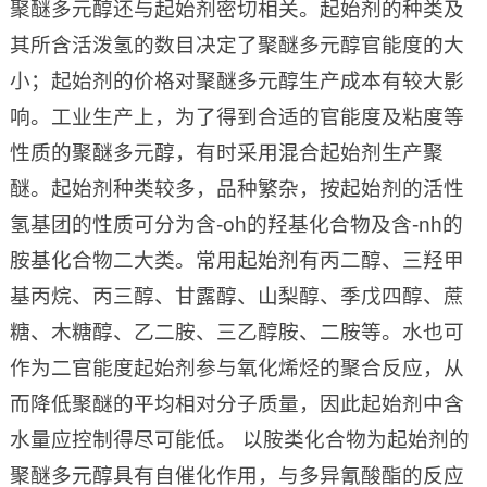
聚醚多元醇还与起始剂密切相关。起始剂的种类及
其所含活泼氢的数目决定了聚醚多元醇官能度的大
小；起始剂的价格对聚醚多元醇生产成本有较大影
响。工业生产上，为了得到合适的官能度及粘度等
性质的聚醚多元醇，有时采用混合起始剂生产聚
醚。起始剂种类较多，品种繁杂，按起始剂的活性
氢基团的性质可分为含-oh的羟基化合物及含-nh的
胺基化合物二大类。常用起始剂有丙二醇、三羟甲
基丙烷、丙三醇、甘露醇、山梨醇、季戊四醇、蔗
糖、木糖醇、乙二胺、三乙醇胺、二胺等。水也可
作为二官能度起始剂参与氧化烯烃的聚合反应，从
而降低聚醚的平均相对分子质量，因此起始剂中含
水量应控制得尽可能低。 以胺类化合物为起始剂的
聚醚多元醇具有自催化作用，与多异氰酸酯的反应