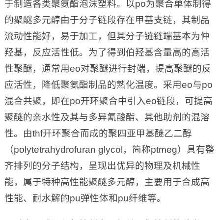
于制造各类聚氨酯泡沫塑料。以po为聚合单体制得
的聚醚多元醇由于分子链段存在甲基支链，其制品
流动性能好，易于加工，但其分子链链端基本为仲
羟基，反应活性低。为了得到伯羟基含量高的高活
性聚醚，通常用eo对聚醚进行封端，提高聚醚的反
应活性，降低聚氨酯制品的熟化温度。采用eo与po
混合共聚，即在po开环聚合中引入eo链段，可提高
聚醚的亲水性及其与多异氰酸酯、其他助剂的混溶
性。由thf开环聚合而成的聚四亚甲基醚乙二醇
（polytetrahydrofuran glycol，简称ptmeg）具有整
齐排列的分子结构，呈现出优异的物理及机械性
能，属于特种高性能聚醚多元醇，主要用于合成高
性能、耐水解的pu弹性体和pu纤维等。