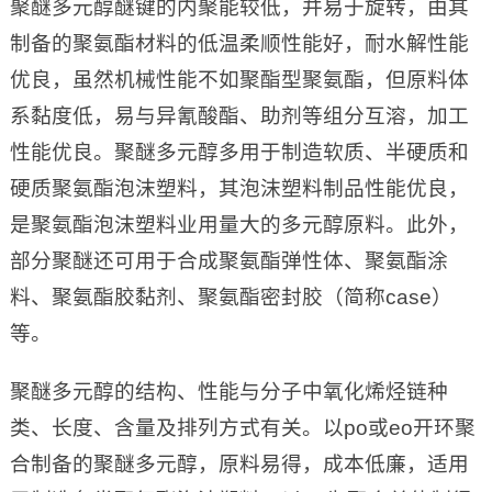
聚醚多元醇醚键的内聚能较低，并易于旋转，由其
制备的聚氨酯材料的低温柔顺性能好，耐水解性能
优良，虽然机械性能不如聚酯型聚氨酯，但原料体
系黏度低，易与异氰酸酯、助剂等组分互溶，加工
性能优良。聚醚多元醇多用于制造软质、半硬质和
硬质聚氨酯泡沫塑料，其泡沫塑料制品性能优良，
是聚氨酯泡沫塑料业用量大的多元醇原料。此外，
部分聚醚还可用于合成聚氨酯弹性体、聚氨酯涂
料、聚氨酯胶黏剂、聚氨酯密封胶（简称case）
等。
聚醚多元醇的结构、性能与分子中氧化烯烃链种
类、长度、含量及排列方式有关。以po或eo开环聚
合制备的聚醚多元醇，原料易得，成本低廉，适用