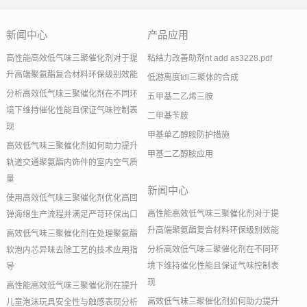
新闻中心
产品应用
高性能高效低气味三聚催化剂对于提
粘结力改善助剂nt add as3228.pdf
升高端聚氨酯复合材料环保级别效能
低游离度tdi三聚体的合成
分析高效低气味三聚催化剂在不同环
五甲基二乙烯三胺
境下维持催化性能且保证气味控制表
二甲基苄胺
现
甲基单乙醇胺防护措施
高效低气味三聚催化剂如何助力提升
甲基二乙醇胺应用
轨道交通聚氨酯内饰件的室内空气质
量
新闻中心
使用高效低气味三聚催化剂优化高回
高性能高效低气味三聚催化剂对于提
弹海绵生产流程并满足严苛环保出口
升高端聚氨酯复合材料环保级别效能
高效低气味三聚催化剂在处理聚氨酯
分析高效低气味三聚催化剂在不同环
软泡内芯异味去除工艺的技术应用指
境下维持催化性能且保证气味控制表
导
现
高性能高效低气味三聚催化剂在提升
高效低气味三聚催化剂如何助力提升
儿童泡沫玩具安全性与触感表现分析