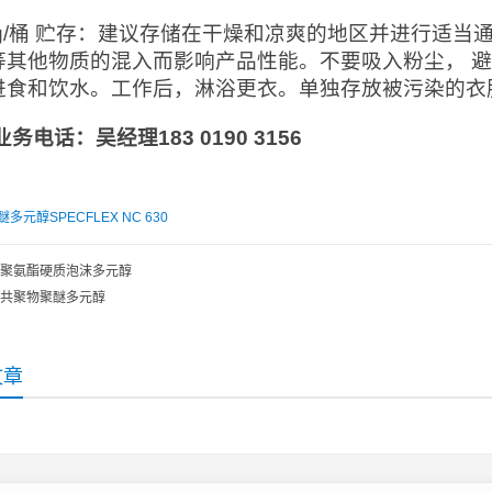
0kg/桶 贮存：建议存储在干燥和凉爽的地区并进行适
等其他物质的混入而影响产品性能。不要吸入粉尘， 
进食和饮水。工作后，淋浴更衣。单独存放被污染的衣
业务电话：吴经理
183 0190 3156
醚多元醇SPECFLEX NC 630
聚氨酯硬质泡沫多元醇
共聚物聚醚多元醇
文章