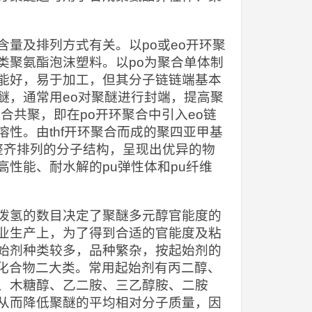
量及排列方式有关。以po或eo开环聚
类聚氨酯泡沫塑料。以po为聚合单体制
能好，易于加工，但其分子链链端基本
醚，通常用eo对聚醚进行封端，提高聚
合共聚，即在po开环聚合中引入eo链
性。由thf开环聚合而成的聚四亚甲基
meg）具有整齐排列的分子结构，呈现出优异的物
性能、耐水解的pu弹性体和pu纤维
泼氢的数目决定了聚醚多元醇官能度的
业生产上，为了得到合适的官能度及粘
始剂种类较多，品种繁杂，按起始剂的
基化合物二大类。常用起始剂有丙二醇、
、木糖醇、乙二胺、三乙醇胺、二胺
从而降低聚醚的平均相对分子质量，因