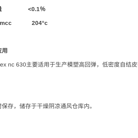
量 <0.1％
pmcc 204°c
应用
cflex nc 630主要适用于生产模塑高回弹，低密度自结
：
封保存，储存于干燥阴凉通风仓库内。
：