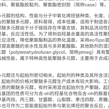
涂料、聚氨酯胶黏剂、聚氨酯密封胶（简称case）等。
多元醇的结构、性能与分子中氧化烯烃链种类、长度、含
备的聚醚多元醇，原料易得，成本低廉，适用于制造各
聚醚多元醇由于分子链段存在甲基支链，其制品流动性
羟基，反应活性低。为了得到伯羟基含量高的高活性聚
反应活性，降低聚氨酯制品的熟化温度。采用eo与po混
可提高聚醚的亲水性及其与多异氰酸酯、其他助剂的混溶
醇（polytetrahydrofuran glycol，简称pt
机械性能，属于特种高性能聚醚多元醇，主要用于合成高
多元醇还与起始剂密切相关。起始剂的种类及其所含活
；起始剂的价格对聚醚多元醇生产成本有较大影响。工
性质的聚醚多元醇，有时采用混合起始剂生产聚醚。起
氢基团的性质可分为含-oh的羟基化合物及含-nh的胺
甲基丙烷、丙三醇、甘露醇、山梨醇、季戊四醇、蔗糖
水也可作为二官能度起始剂参与氧化烯烃的聚合反应，