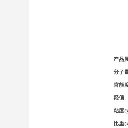
产品
分子
官
羟值
粘度@
比重@