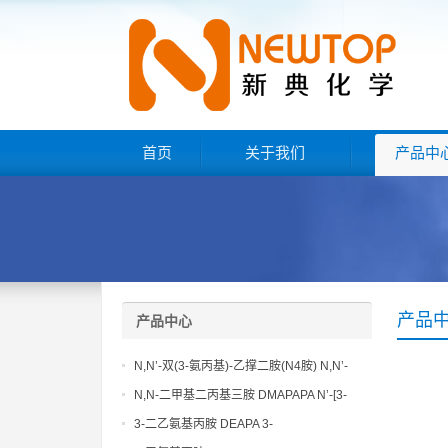
首页
关于我们
产品中
产品
产品中心
N,N’-双(3-氨丙基)-乙撑二胺(N4胺) N,N’-
Bis(3-aminopropyl)-ethylenediamine CAS
N,N-二甲基二丙基三胺 DMAPAPA N’-[3-
No10563-26-5
(dimethylamino)propyllpropane-1,3-
3-二乙氨基丙胺 DEAPA 3-
diamine CAS No10563-29-8