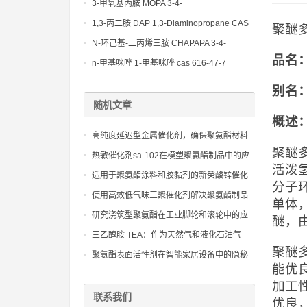
(Diethylamino)propylamine CAS No 104-
3-甲氧基丙胺 MOPA 3-4-
78-9
Methoxypropylamine CAS No 5332-73-0
1,3-丙二胺 DAP 1,3-Diaminopropane CAS
聚醚多元
No 109-76-2
N-环己基-二丙烯三胺 CHAPAPA 3-4-
品名
Methoxypropylamine CAS No:5332-73-0
n-甲基咪唑 1-甲基咪唑 cas 616-47-7
lupragen nmi
别名
随机文章
概述
高纯度延迟型金属催化剂，确保聚氨酯材料
聚醚
固化后的优异物理性能
热敏催化剂sa-102在模塑聚氨酯制品中的应
活泼
用，确保物料在模具中的良好流动性。
适用于聚氨酯涂料和胶黏剂的新癸酸锌催化
分子
剂，提升初期强度
使用高效低气味三聚催化剂解决聚氨酯制品
单体
在密闭车内空间的异味残留问题
研究浇筑型聚氨酯在工业脚轮和滚轮中的应
醚，
用
三乙醇胺 TEA：作为天然气和液化石油气
聚醚
（LPG）处理中的胺液吸收剂，用于脱除酸
聚氨酯表面活性剂在智能家居设备中的隐秘
能优
性气体（如H2S和CO2），提高燃料纯度
角色：便捷生活与智能控制的核心
加工
联系我们
优良