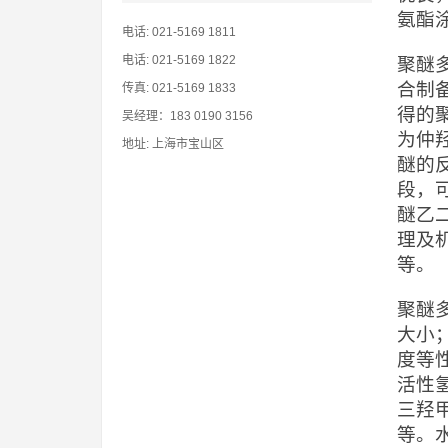
氨酯
电话: 021-5169 1811
电话: 021-5169 1822
聚醚
合制
传真: 021-5169 1833
得的
吴经理：183 0190 3156
为仲
地址: 上海市宝山区
醚的
段，
醚乙二
理及
等。
聚醚
大小
度等
活性
三羟
等。