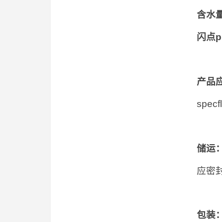
含水
闪点
产品
spe
储运
应密
包装