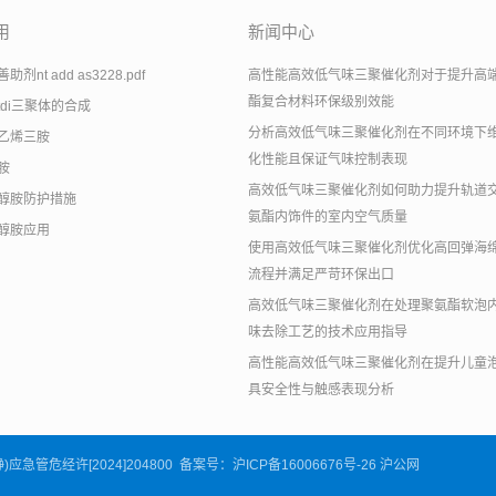
用
新闻中心
剂nt add as3228.pdf
高性能高效低气味三聚催化剂对于提升高
酯复合材料环保级别效能
tdi三聚体的合成
分析高效低气味三聚催化剂在不同环境下
乙烯三胺
化性能且保证气味控制表现
胺
高效低气味三聚催化剂如何助力提升轨道
醇胺防护措施
氨酯内饰件的室内空气质量
醇胺应用
使用高效低气味三聚催化剂优化高回弹海
流程并满足严苛环保出口
高效低气味三聚催化剂在处理聚氨酯软泡
味去除工艺的技术应用指导
高性能高效低气味三聚催化剂在提升儿童
具安全性与触感表现分析
沪(静)应急管危经许[2024]204800 备案号：
沪ICP备16006676号-26
沪公网