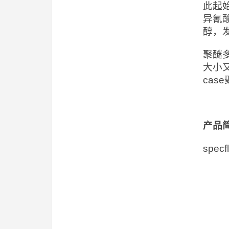
此起
异氰
醇，
聚醚
大小
ca
产品
spe