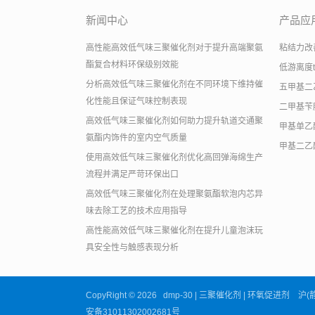
新闻中心
产品应
高性能高效低气味三聚催化剂对于提升高端聚氨
粘结力改善助
酯复合材料环保级别效能
低游离度
分析高效低气味三聚催化剂在不同环境下维持催
五甲基二
化性能且保证气味控制表现
二甲基苄
高效低气味三聚催化剂如何助力提升轨道交通聚
甲基单乙
氨酯内饰件的室内空气质量
甲基二乙
使用高效低气味三聚催化剂优化高回弹海绵生产
流程并满足严苛环保出口
高效低气味三聚催化剂在处理聚氨酯软泡内芯异
味去除工艺的技术应用指导
高性能高效低气味三聚催化剂在提升儿童泡沫玩
具安全性与触感表现分析
CopyRight © 2026 dmp-30 | 三聚催化剂 | 环氧促进剂 
安备31011302002681号