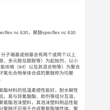
x nc 630，聚醚specflex nc 630
），分子端基或侧基含有两个或两个以上
醇、多元胺及醇胺等）为起始剂，以小
氢呋喃（thf）以及其混合物等）为聚合
环氧化合物单体合成的聚醚称为均聚
。
氨酯材料的低温柔顺性能好，耐水解性
低，易与异氰酸酯、助剂等组分互溶，
聚氨酯泡沫塑料，其泡沫塑料制品性能
分聚醚还可用于合成聚氨酯弹性体、聚