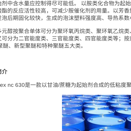
始剂中含水量应控制得尽可能低。 以胺类化合物为起
酸酯的反应活性较高，可减少胺催化剂的用量。以芳香
发泡后期固化较快，生成的泡沫塑料强度高、导热系数
多元醇按聚合单体可分为聚环氧丙烷类、聚环氧乙烷类
又可分为二官能度类、三官能度类、四官能度类等；按
se聚醚、新型聚醚和特种聚醚五大类。
简介
cflex nc 630是一款以甘油/蔗糖为起始剂合成的低粘