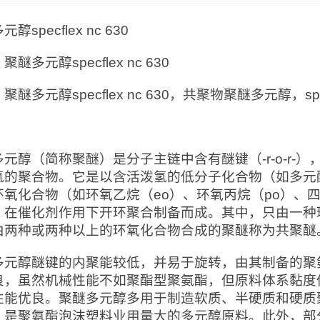
醇specflex nc 630
：
聚醚多元醇specflex nc 630
：
聚醚多元醇specflex nc 630，共聚物聚醚多元醇，specfle
：
多元醇（简称聚醚）是分子主链中含有醚键（-r-o-r-
氢的聚合物。它是以含活泼氢的低分子化合物（如多元
环氧化合物（如环氧乙烷（eo）、环氧丙烷（po）、四
，在催化剂作用下开环聚合制备而成。其中，只由一种
由两种或两种以上的环氧化合物合成的聚醚称为共聚醚
多元醇醚键的内聚能较低，并易于旋转，由其制备的聚
良，虽然机械性能不如聚酯型聚氨酯，但原料体系黏度
性能优良。聚醚多元醇多用于制造软质、半硬质和硬质
，是聚氨酯泡沫塑料业用量大的多元醇原料。此外，部