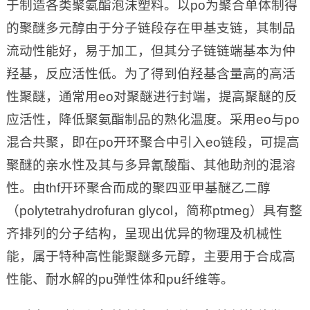
于制造各类聚氨酯泡沫塑料。以po为聚合单体制得
的聚醚多元醇由于分子链段存在甲基支链，其制品
流动性能好，易于加工，但其分子链链端基本为仲
羟基，反应活性低。为了得到伯羟基含量高的高活
性聚醚，通常用eo对聚醚进行封端，提高聚醚的反
应活性，降低聚氨酯制品的熟化温度。采用eo与po
混合共聚，即在po开环聚合中引入eo链段，可提高
聚醚的亲水性及其与多异氰酸酯、其他助剂的混溶
性。由thf开环聚合而成的聚四亚甲基醚乙二醇
（polytetrahydrofuran glycol，简称ptmeg）具有整
齐排列的分子结构，呈现出优异的物理及机械性
能，属于特种高性能聚醚多元醇，主要用于合成高
性能、耐水解的pu弹性体和pu纤维等。