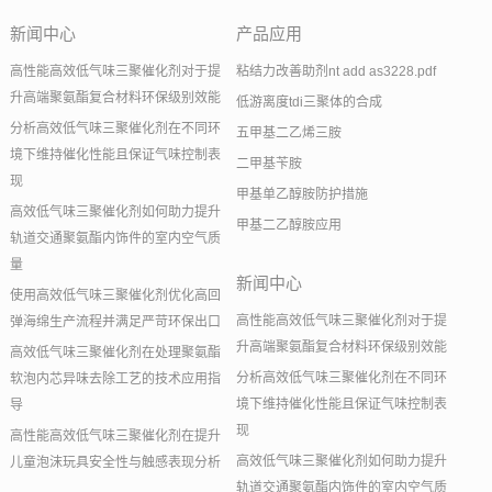
新闻中心
产品应用
高性能高效低气味三聚催化剂对于提
粘结力改善助剂nt add as3228.pdf
升高端聚氨酯复合材料环保级别效能
低游离度tdi三聚体的合成
分析高效低气味三聚催化剂在不同环
五甲基二乙烯三胺
境下维持催化性能且保证气味控制表
二甲基苄胺
现
甲基单乙醇胺防护措施
高效低气味三聚催化剂如何助力提升
甲基二乙醇胺应用
轨道交通聚氨酯内饰件的室内空气质
量
新闻中心
使用高效低气味三聚催化剂优化高回
高性能高效低气味三聚催化剂对于提
弹海绵生产流程并满足严苛环保出口
升高端聚氨酯复合材料环保级别效能
高效低气味三聚催化剂在处理聚氨酯
分析高效低气味三聚催化剂在不同环
软泡内芯异味去除工艺的技术应用指
境下维持催化性能且保证气味控制表
导
现
高性能高效低气味三聚催化剂在提升
高效低气味三聚催化剂如何助力提升
儿童泡沫玩具安全性与触感表现分析
轨道交通聚氨酯内饰件的室内空气质