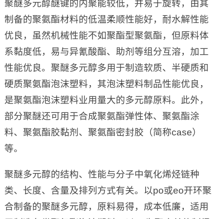
聚醚多元醇醚键的内聚能较低，并易于旋转，由其
制备的聚氨酯材料的低温柔顺性能好，耐水解性能
优良，虽然机械性能不如聚酯型聚氨酯，但原料体
系黏度低，易与异氰酸酯、助剂等组分互溶，加工
性能优良。聚醚多元醇多用于制造软质、半硬质和
硬质聚氨酯泡沫塑料，其泡沫塑料制品性能优良，
是聚氨酯泡沫塑料业用量大的多元醇原料。此外，
部分聚醚还可用于合成聚氨酯弹性体、聚氨酯涂
料、聚氨酯胶黏剂、聚氨酯密封胶（简称case）
等。
聚醚多元醇的结构、性能与分子中氧化烯烃链种
类、长度、含量及排列方式有关。以po或eo开环聚
合制备的聚醚多元醇，原料易得，成本低廉，适用