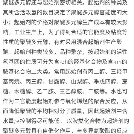
聚醚多元醇还与起始剂密切相关。起始剂的种类及
其所含活泼氢的数目决定了聚醚多元醇官能度的大
小；起始剂的价格对聚醚多元醇生产成本有较大影
响。工业生产上，为了得到合适的官能度及粘度等
性质的聚醚多元醇，有时采用混合起始剂生产聚
醚。起始剂种类较多，品种繁杂，按起始剂的活性
氢基团的性质可分为含-oh的羟基化合物及含-nh的
胺基化合物二大类。常用起始剂有丙二醇、三羟甲
基丙烷、丙三醇、甘露醇、山梨醇、季戊四醇、蔗
糖、木糖醇、乙二胺、三乙醇胺、二胺等。水也可
作为二官能度起始剂参与氧化烯烃的聚合反应，从
而降低聚醚的平均相对分子质量，因此起始剂中含
水量应控制得尽可能低。 以胺类化合物为起始剂的
聚醚多元醇具有自催化作用，与多异氰酸酯的反应