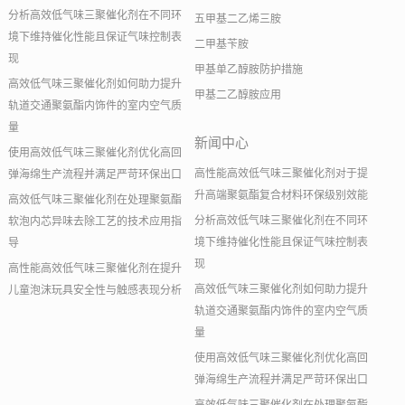
分析高效低气味三聚催化剂在不同环
五甲基二乙烯三胺
境下维持催化性能且保证气味控制表
二甲基苄胺
现
甲基单乙醇胺防护措施
高效低气味三聚催化剂如何助力提升
甲基二乙醇胺应用
轨道交通聚氨酯内饰件的室内空气质
量
新闻中心
使用高效低气味三聚催化剂优化高回
高性能高效低气味三聚催化剂对于提
弹海绵生产流程并满足严苛环保出口
升高端聚氨酯复合材料环保级别效能
高效低气味三聚催化剂在处理聚氨酯
分析高效低气味三聚催化剂在不同环
软泡内芯异味去除工艺的技术应用指
境下维持催化性能且保证气味控制表
导
现
高性能高效低气味三聚催化剂在提升
高效低气味三聚催化剂如何助力提升
儿童泡沫玩具安全性与触感表现分析
轨道交通聚氨酯内饰件的室内空气质
量
使用高效低气味三聚催化剂优化高回
弹海绵生产流程并满足严苛环保出口