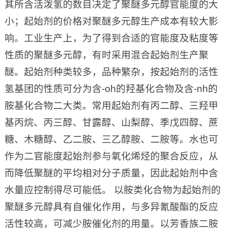
其所含活泼氢的数目决定了聚醚多元醇官能度的大
小；起始剂的价格对聚醚多元醇生产成本有较大影
响。工业生产上，为了得到合适的官能度及粘度等
性质的聚醚多元醇，有时采用混合起始剂生产聚
醚。起始剂种类较多，品种繁杂，按起始剂的活性
氢基团的性质可分为含-oh的羟基化合物及含-nh的
胺基化合物二大类。常用起始剂有丙二醇、三羟甲
基丙烷、丙三醇、甘露醇、山梨醇、季戊四醇、蔗
糖、木糖醇、乙二胺、三乙醇胺、二胺等。水也可
作为二官能度起始剂参与氧化烯烃的聚合反应，从
而降低聚醚的平均相对分子质量，因此起始剂中含
水量应控制得尽可能低。 以胺类化合物为起始剂的
聚醚多元醇具有自催化作用，与多异氰酸酯的反应
活性较高，可减少胺催化剂的用量。以芳香族二胺