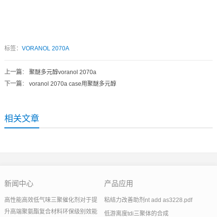
标签：
VORANOL 2070A
上一篇
：
聚醚多元醇voranol 2070a
下一篇
：
voranol 2070a case用聚醚多元醇
相关文章
新闻中心
产品应用
高性能高效低气味三聚催化剂对于提
粘结力改善助剂nt add as3228.pdf
升高端聚氨酯复合材料环保级别效能
低游离度tdi三聚体的合成