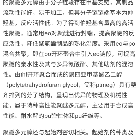
的聚醚多元醇由于分子链段存在甲基支链，其制品
流动性能好，易于加工，但其分子链链端基本为仲
羟基，反应活性低。为了得到伯羟基含量高的高活
性聚醚，通常用eo对聚醚进行封端，提高聚醚的反
应活性，降低聚氨酯制品的熟化温度。采用eo与po
混合共聚，即在po开环聚合中引入eo链段，可提高
聚醚的亲水性及其与多异氰酸酯、其他助剂的混溶
性。由thf开环聚合而成的聚四亚甲基醚乙二醇
（polytetrahydrofuran glycol，简称ptmeg）具有整
齐排列的分子结构，呈现出优异的物理及机械性
能，属于特种高性能聚醚多元醇，主要用于合成高
性能、耐水解的pu弹性体和pu纤维等。
聚醚多元醇还与起始剂密切相关。起始剂的种类及