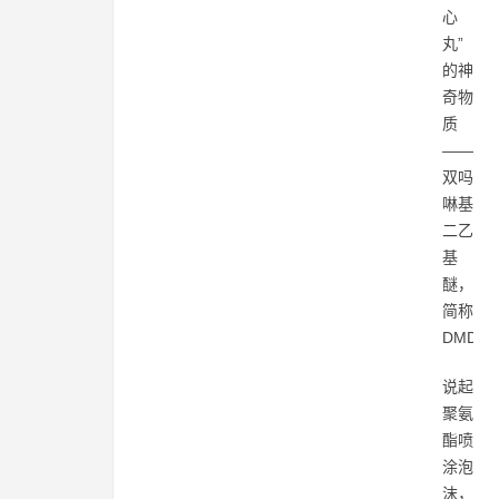
心
丸”
的神
奇物
质
——
双吗
啉基
二乙
基
醚，
简称
DMDÉ
说起
聚氨
酯喷
涂泡
沫，