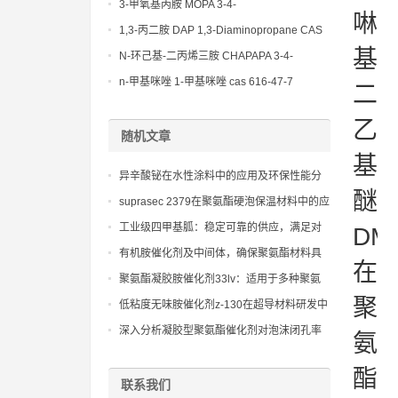
(Diethylamino)propylamine CAS No 104-
3-甲氧基丙胺 MOPA 3-4-
啉
78-9
Methoxypropylamine CAS No 5332-73-0
1,3-丙二胺 DAP 1,3-Diaminopropane CAS
No 109-76-2
基
N-环己基-二丙烯三胺 CHAPAPA 3-4-
Methoxypropylamine CAS No:5332-73-0
n-甲基咪唑 1-甲基咪唑 cas 616-47-7
二
lupragen nmi
乙
随机文章
基
异辛酸铋在水性涂料中的应用及环保性能分
醚
析
suprasec 2379在聚氨酯硬泡保温材料中的应
用
工业级四甲基胍：稳定可靠的供应，满足对
DM
高活性和高选择性催化剂有需求的行业
有机胺催化剂及中间体，确保聚氨酯材料具
在
有优异的耐候性和耐久性
聚氨酯凝胶胺催化剂33lv：适用于多种聚氨
酯配方的多功能催化剂
聚
低粘度无味胺催化剂z-130在超导材料研发中
的环保贡献
深入分析凝胶型聚氨酯催化剂对泡沫闭孔率
氨
与泡孔均匀性的影响
酯
联系我们