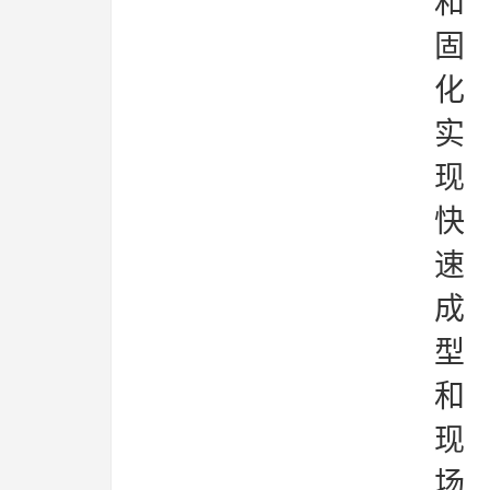
和
固
化
实
现
快
速
成
型
和
现
场