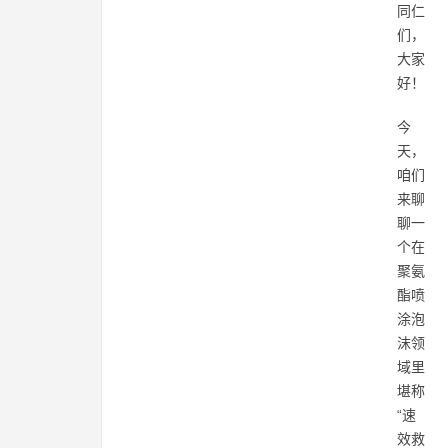
同仁
们，
大家
好！
今
天，
咱们
来聊
聊一
个在
聚氨
酯喷
涂泡
沫领
域里
堪称
“速
效救