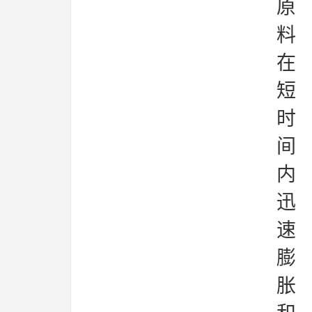
原
料
在
短
时
间
内
迅
速
膨
胀