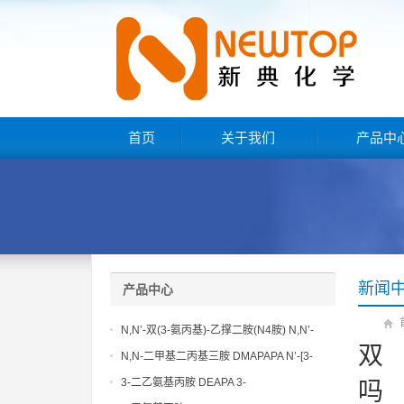
首页
关于我们
产品中
新闻
产品中心
N,N’-双(3-氨丙基)-乙撑二胺(N4胺) N,N’-
双
Bis(3-aminopropyl)-ethylenediamine CAS
N,N-二甲基二丙基三胺 DMAPAPA N’-[3-
No10563-26-5
(dimethylamino)propyllpropane-1,3-
3-二乙氨基丙胺 DEAPA 3-
吗
diamine CAS No10563-29-8