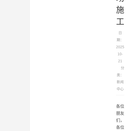
施
工
日
期：
2025-
10-
21
分
类：
新闻
中心
各位
朋友
们，
各位