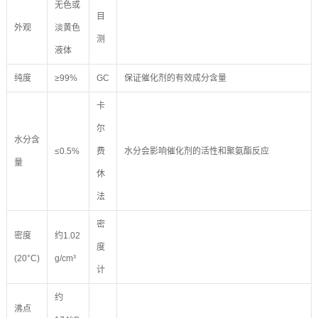
无色或
目
外观
淡黄色
测
液体
纯度
≥99%
GC
保证催化剂的有效成分含量
卡
尔
水分含
≤0.5%
费
水分会影响催化剂的活性和聚氨酯反应
量
休
法
密
密度
约1.02
度
(20°C)
g/cm³
计
约
沸点