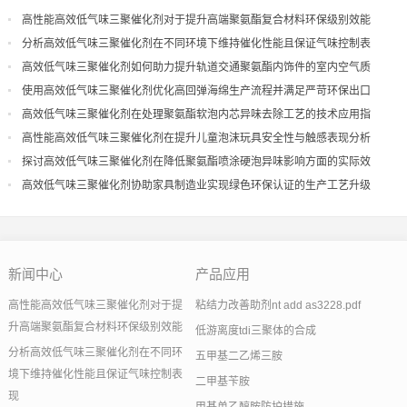
高性能高效低气味三聚催化剂对于提升高端聚氨酯复合材料环保级别效能
分析高效低气味三聚催化剂在不同环境下维持催化性能且保证气味控制表
现
高效低气味三聚催化剂如何助力提升轨道交通聚氨酯内饰件的室内空气质
量
使用高效低气味三聚催化剂优化高回弹海绵生产流程并满足严苛环保出口
高效低气味三聚催化剂在处理聚氨酯软泡内芯异味去除工艺的技术应用指
导
高性能高效低气味三聚催化剂在提升儿童泡沫玩具安全性与触感表现分析
探讨高效低气味三聚催化剂在降低聚氨酯喷涂硬泡异味影响方面的实际效
果
高效低气味三聚催化剂协助家具制造业实现绿色环保认证的生产工艺升级
新闻中心
产品应用
高性能高效低气味三聚催化剂对于提
粘结力改善助剂nt add as3228.pdf
升高端聚氨酯复合材料环保级别效能
低游离度tdi三聚体的合成
分析高效低气味三聚催化剂在不同环
五甲基二乙烯三胺
境下维持催化性能且保证气味控制表
二甲基苄胺
现