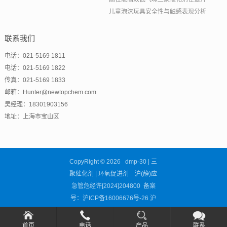
儿童泡沫玩具安全性与触感表现分析
联系我们
电话：021-5169 1811
电话：021-5169 1822
传真：021-5169 1833
邮箱：Hunter@newtopchem.com
吴经理：18301903156
地址：上海市宝山区
CopyRight © 2026 dmp-30 | 三
聚催化剂 | 环氧促进剂 沪(静)应
急管危经许[2024]204800 备案
号：
沪ICP备16006676号-26
沪
公网安备31011302002681号
首页
电话
产品
联系