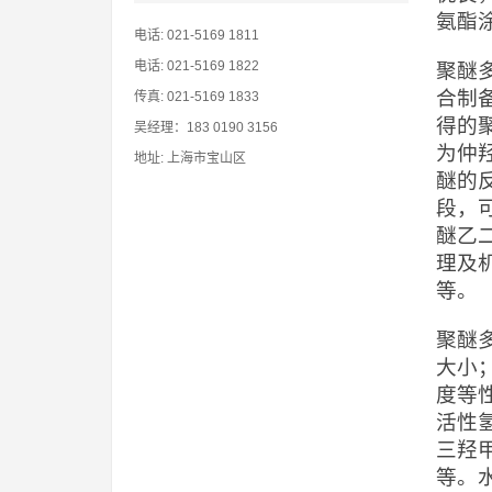
氨酯
电话: 021-5169 1811
电话: 021-5169 1822
聚醚
合制
传真: 021-5169 1833
得的
吴经理：183 0190 3156
为仲
地址: 上海市宝山区
醚的
段，
醚乙二
理及
等。
聚醚
大小
度等
活性
三羟
等。