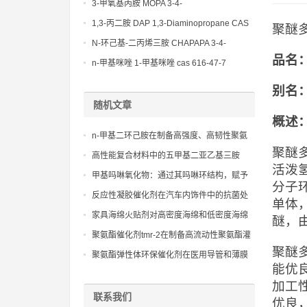
(Diethylamino)propylamine CAS No 104-
3-甲氧基丙胺 MOPA 3-4-
78-9
Methoxypropylamine CAS No 5332-73-0
1,3-丙二胺 DAP 1,3-Diaminopropane CAS
聚醚多元
No 109-76-2
N-环己基-二丙烯三胺 CHAPAPA 3-4-
品名
Methoxypropylamine CAS No:5332-73-0
n-甲基咪唑 1-甲基咪唑 cas 616-47-7
lupragen nmi
别名
随机文章
概述
n-甲基二环己胺在制备高强度、高韧性聚氨
聚醚
酯弹性体中的应用
高性能复合材料中的五甲基二亚乙基三胺
活泼
pmdeta：实现高强度与轻量化的桥梁
甲基吗啉氧化物：通过其吗啉环结构，赋予
分子
聚氨酯体系特殊的催化功能，有助于改善泡
反应性凝胶催化剂在汽车内饰件中的抗菌处
单体
沫的开孔率和透气性
理效果
家具海绵火贴剂对高密度海绵和低密度海绵
醚，
的粘接性能差异研究，以适应不同需求。
聚氨酯催化剂tmr-2在制备高流动性聚氨酯灌
聚醚
浆材料中的应用
聚氨酯弹性体环保催化剂在医用导管和薄膜
能优
中的应用，保证产品安全性和纯净度。
加工
联系我们
优良