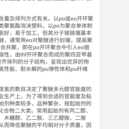
量及排列方式有关。以po或eo开环聚
类聚氨酯泡沫塑料。以po为聚合单体制
能好，易于加工，但其分子链链端基本
醚，通常用eo对聚醚进行封端，提高聚
合共聚，即在po开环聚合中引入eo链
性。由thf开环聚合而成的聚四亚甲基
meg）具有整齐排列的分子结构，呈现出优异的物
性能、耐水解的pu弹性体和pu纤维
泼氢的数目决定了聚醚多元醇官能度的
业生产上，为了得到合适的官能度及粘
始剂种类较多，品种繁杂，按起始剂的
基化合物二大类。常用起始剂有丙二醇、
、木糖醇、乙二胺、三乙醇胺、二胺
从而降低聚醚的平均相对分子质量，因