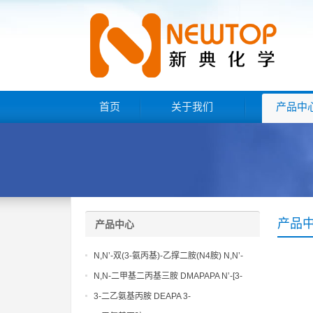
首页
关于我们
产品中
产品
产品中心
N,N’-双(3-氨丙基)-乙撑二胺(N4胺) N,N’-
Bis(3-aminopropyl)-ethylenediamine CAS
N,N-二甲基二丙基三胺 DMAPAPA N’-[3-
No10563-26-5
(dimethylamino)propyllpropane-1,3-
3-二乙氨基丙胺 DEAPA 3-
diamine CAS No10563-29-8