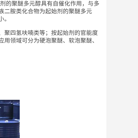
始剂的聚醚多元醇具有自催化作用，与多
族二胺类化合物为起始剂的聚醚多元
小。
、聚四氢呋喃类等；按起始剂的官能度
应用领域可分为硬泡聚醚、软泡聚醚、