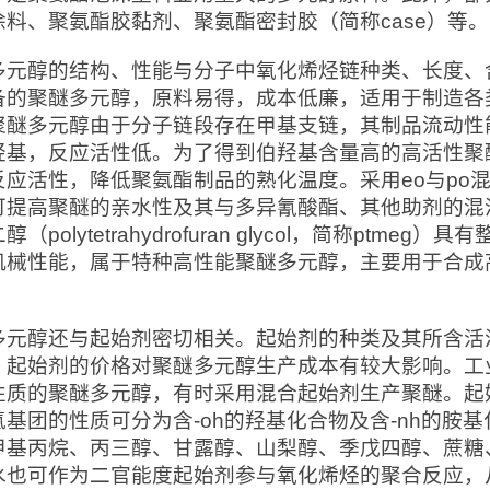
涂料、聚氨酯胶黏剂、聚氨酯密封胶（简称case）等。
多元醇的结构、性能与分子中氧化烯烃链种类、长度、含
备的聚醚多元醇，原料易得，成本低廉，适用于制造各
聚醚多元醇由于分子链段存在甲基支链，其制品流动性
羟基，反应活性低。为了得到伯羟基含量高的高活性聚
反应活性，降低聚氨酯制品的熟化温度。采用eo与po混
可提高聚醚的亲水性及其与多异氰酸酯、其他助剂的混溶
醇（polytetrahydrofuran glycol，简称pt
机械性能，属于特种高性能聚醚多元醇，主要用于合成高
多元醇还与起始剂密切相关。起始剂的种类及其所含活
；起始剂的价格对聚醚多元醇生产成本有较大影响。工
性质的聚醚多元醇，有时采用混合起始剂生产聚醚。起
氢基团的性质可分为含-oh的羟基化合物及含-nh的胺
甲基丙烷、丙三醇、甘露醇、山梨醇、季戊四醇、蔗糖
水也可作为二官能度起始剂参与氧化烯烃的聚合反应，