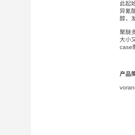
此起
异氰
醇，
聚醚
大小
ca
产品
vor