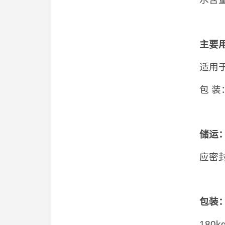
主要
适用
包 装
储运
应密
包装
18