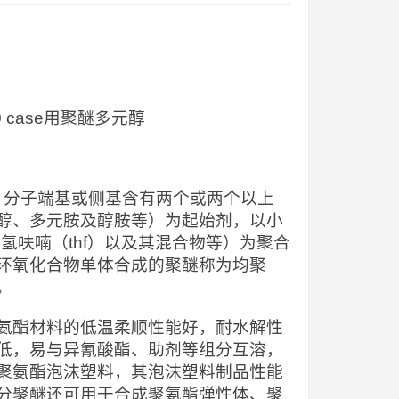
2140 case用聚醚多元醇
），分子端基或侧基含有两个或两个以上
醇、多元胺及醇胺等）为起始剂，以小
氢呋喃（thf）以及其混合物等）为聚合
环氧化合物单体合成的聚醚称为均聚
。
氨酯材料的低温柔顺性能好，耐水解性
低，易与异氰酸酯、助剂等组分互溶，
聚氨酯泡沫塑料，其泡沫塑料制品性能
分聚醚还可用于合成聚氨酯弹性体、聚