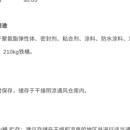
用途
于聚氨酯弹性体、密封剂、粘合剂、涂料、防水涂料、
：210kg铁桶。
：
封保存，储存于干燥阴凉通风仓库内。
：
0kg/桶 贮存：建议存储在干燥和凉爽的地区并进行适