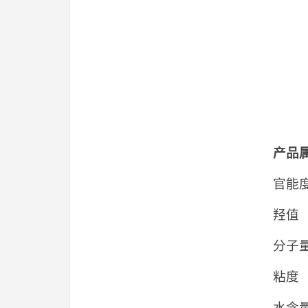
产品
官
羟值 
分子
粘度（
水含