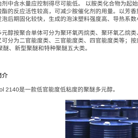
始剂中含水量应控制得尽可能低。 以胺类化合物为起
酸酯的反应活性较高，可减少胺催化剂的用量。以芳香
发泡后期固化较快，生成的泡沫塑料强度高、导热系数
多元醇按聚合单体可分为聚环氧丙烷类、聚环氧乙烷类
又可分为二官能度类、三官能度类、四官能度类等；按
se聚醚、新型聚醚和特种聚醚五大类。
简介
anol 2140是一款低官能度低粘度的聚醚多元醇。