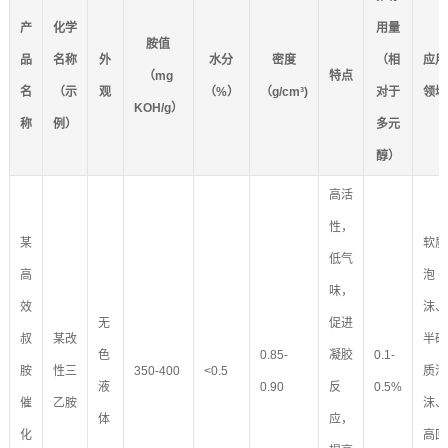
产
化学
用量
胺值
品
名称
外
水分
密度
（相
应用
（mg
特点
名
（示
观
（%）
（g/cm³)
对于
领域
KOH/g）
称
例）
多元
醇）
高活
性，
某
软质
低气
高
泡
味，
效
沫、
无
促进
叔
某改
半硬
色
0.85-
凝胶
0.1-
胺
性三
350-400
<0.5
质泡
液
0.90
反
0.5%
催
乙胺
沫、
体
应，
化
高回