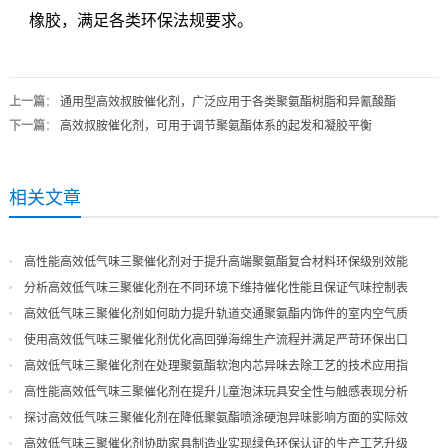
橡胶，满足各类环保法规要求。
上一篇
：
通用型高效叔胺催化剂，广泛应用于各类聚氨酯树脂和异氰酸酯
下一篇
：
高效叔胺催化剂，可用于调节聚氨酯体系的起发和凝胶平衡
相关文章
高性能高效低气味三聚催化剂对于提升高端聚氨酯复合材料环保级别效能
分析高效低气味三聚催化剂在不同环境下维持催化性能且保证气味控制表
现
高效低气味三聚催化剂如何助力提升轨道交通聚氨酯内饰件的室内空气质
量
使用高效低气味三聚催化剂优化高回弹海绵生产流程并满足严苛环保出口
高效低气味三聚催化剂在处理聚氨酯软泡内芯异味去除工艺的技术应用指
导
高性能高效低气味三聚催化剂在提升儿童泡沫玩具安全性与触感表现分析
探讨高效低气味三聚催化剂在降低聚氨酯喷涂硬泡异味影响方面的实际效
果
高效低气味三聚催化剂协助家具制造业实现绿色环保认证的生产工艺升级