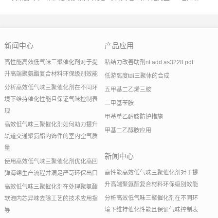
新闻中心
产品应用
高性能高效低气味三聚催化剂对于提
粘结力改善助剂nt add as3228.pdf
升高端聚氨酯复合材料环保级别效能
低游离度tdi三聚体的合成
分析高效低气味三聚催化剂在不同环
五甲基二乙烯三胺
境下维持催化性能且保证气味控制表
二甲基苄胺
现
甲基单乙醇胺防护措施
高效低气味三聚催化剂如何助力提升
甲基二乙醇胺应用
轨道交通聚氨酯内饰件的室内空气质
量
新闻中心
使用高效低气味三聚催化剂优化高回
高性能高效低气味三聚催化剂对于提
弹海绵生产流程并满足严苛环保出口
升高端聚氨酯复合材料环保级别效能
高效低气味三聚催化剂在处理聚氨酯
分析高效低气味三聚催化剂在不同环
软泡内芯异味去除工艺的技术应用指
境下维持催化性能且保证气味控制表
导