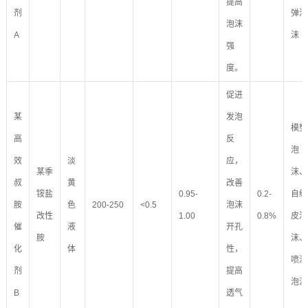
提高
剂
弹泡
泡沫
A
沫
强
度。
促进
某
发泡
模塑
高
反
泡
效
淡
应，
某季
沫、
叔
黄
改善
铵盐
0.95-
0.2-
自结
胺
色
200-250
<0.5
泡沫
改性
1.00
0.8%
皮泡
催
液
开孔
胺
沫、
化
体
性，
喷涂
剂
提高
泡沫
B
透气