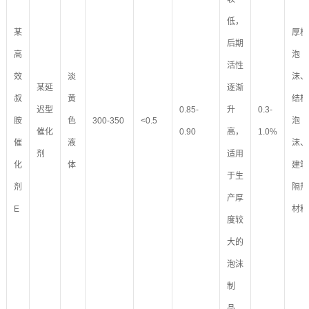
低，
某
厚板
后期
高
泡
活性
效
淡
沫、
某延
逐渐
叔
黄
结构
迟型
0.85-
升
0.3-
胺
色
300-350
<0.5
泡
催化
0.90
高，
1.0%
催
液
沫、
剂
适用
化
体
建筑
于生
剂
隔热
产厚
E
材料
度较
大的
泡沫
制
品，