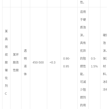
性。
适用
于硬
质泡
某
沫，
硬质
高
具有
泡
效
透
优异
沫、
叔
某环
明
0.90-
的阻
0.5-
保温
胺
胺改
450-500
<0.3
液
0.95
燃性
1.5%
材
催
性胺
体
能，
料、
化
可减
冰箱
剂
少阻
冷柜
C
燃剂
的用