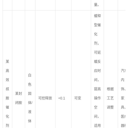
量。
缓释
型催
化
剂，
可延
某
缓反
高
应时
汽车
白
效
间，
内
色
叔
提高
根据
饰、
某封
固
胺
可控释放
<0.1
可变
操作
工艺
家
闭胺
体/
催
空
调整
具、
液
化
间，
医疗
体
剂
适用
器械