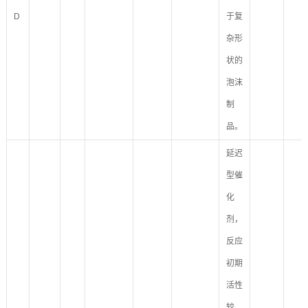
D
于复
杂形
状的
泡沫
制
品。
延迟
型催
化
剂，
反应
初期
活性
较