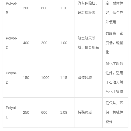
Polyol-
汽车保险杠、
度，耐候性
200
800
1.10
B
建筑墙板等
好，适合户
外使用
强度高，密
Polyol-
航空航天领
400
300
1.00
度低，轻量
C
域、体育用品
化
耐化学腐蚀
Polyol-
性好，适用
150
1000
1.15
管道领域
D
于石油天然
气化工管道
低气味，环
Polyol-
250
600
1.08
特殊领域
保，机械性
E
能好