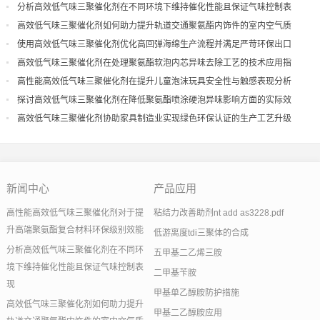
分析高效低气味三聚催化剂在不同环境下维持催化性能且保证气味控制表
现
高效低气味三聚催化剂如何助力提升轨道交通聚氨酯内饰件的室内空气质
量
使用高效低气味三聚催化剂优化高回弹海绵生产流程并满足严苛环保出口
高效低气味三聚催化剂在处理聚氨酯软泡内芯异味去除工艺的技术应用指
导
高性能高效低气味三聚催化剂在提升儿童泡沫玩具安全性与触感表现分析
探讨高效低气味三聚催化剂在降低聚氨酯喷涂硬泡异味影响方面的实际效
果
高效低气味三聚催化剂协助家具制造业实现绿色环保认证的生产工艺升级
新闻中心
产品应用
高性能高效低气味三聚催化剂对于提
粘结力改善助剂nt add as3228.pdf
升高端聚氨酯复合材料环保级别效能
低游离度tdi三聚体的合成
分析高效低气味三聚催化剂在不同环
五甲基二乙烯三胺
境下维持催化性能且保证气味控制表
二甲基苄胺
现
甲基单乙醇胺防护措施
高效低气味三聚催化剂如何助力提升
甲基二乙醇胺应用