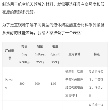
制造用于航空航天领域的材料，就需要选择具有高强度和低
密度的聚醚多元醇。
为了更直观地了解不同类型的液体聚氨酯复合材料系列聚醚
多元醇的性能差异，我给大家准备了一个表格：
羟值
粘度
密度
产品型
(mg
(mPa·s,
(g/cm³,
应用领域
特点
号
KOH/g)
25℃)
25℃)
通用型，适用
良好的浸润
Polyol-
于各种玻璃纤
性，中等强
300
500
1.05
A
维增强聚氨酯
度，性价比
复合材料
高
高抗冲击强