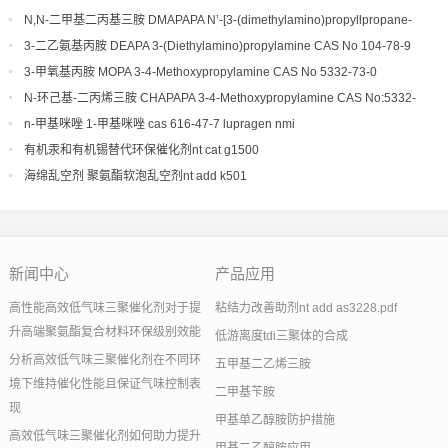
ethylenediamine CAS No10563-26-5
N,N-二甲基二丙基三胺 DMAPAPA N’-[3-(dimethylamino)propyllpropane-
1,3-diamine CAS No10563-29-8
3-二乙氨基丙胺 DEAPA 3-(Diethylamino)propylamine CAS No 104-78-9
3-甲氧基丙胺 MOPA 3-4-Methoxypropylamine CAS No 5332-73-0
N-环己基-二丙烯三胺 CHAPAPA 3-4-Methoxypropylamine CAS No:5332-
73-0
n-甲基咪唑 1-甲基咪唑 cas 616-47-7 lupragen nmi
有机汞和有机锡替代环保催化剂nt cat g1500
海绵乱空剂 聚氨酯软泡乱空剂nt add k501
新闻中心
产品应用
高性能高效低气味三聚催化剂对于提
粘结力改善助剂nt add as3228.pdf
升高端聚氨酯复合材料环保级别效能
低游离度tdi三聚体的合成
分析高效低气味三聚催化剂在不同环
五甲基二乙烯三胺
境下维持催化性能且保证气味控制表
二甲基苄胺
现
甲基单乙醇胺防护措施
高效低气味三聚催化剂如何助力提升