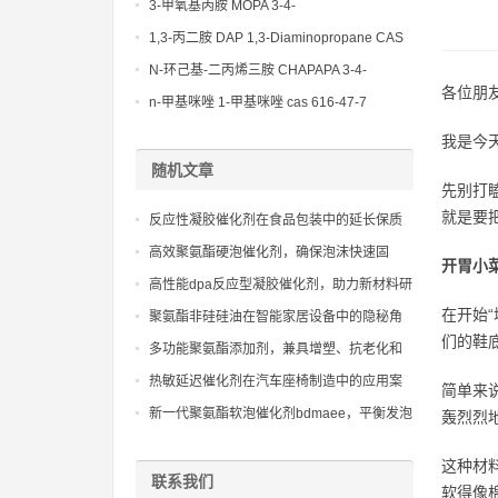
(Diethylamino)propylamine CAS No 104-
3-甲氧基丙胺 MOPA 3-4-
78-9
Methoxypropylamine CAS No 5332-73-0
1,3-丙二胺 DAP 1,3-Diaminopropane CAS
No 109-76-2
N-环己基-二丙烯三胺 CHAPAPA 3-4-
各位朋
Methoxypropylamine CAS No:5332-73-0
n-甲基咪唑 1-甲基咪唑 cas 616-47-7
lupragen nmi
我是今
随机文章
先别打
就是要
反应性凝胶催化剂在食品包装中的延长保质
期效果
高效聚氨酯硬泡催化剂，确保泡沫快速固
开胃小
化，具有高闭孔率和优异的保温性能
高性能dpa反应型凝胶催化剂，助力新材料研
发，拓宽凝胶应用领域
在开始
聚氨酯非硅硅油在智能家居设备中的隐秘角
们的鞋
色：便捷生活与智能控制的核心
多功能聚氨酯添加剂，兼具增塑、抗老化和
阻燃等多重功效
热敏延迟催化剂在汽车座椅制造中的应用案
简单来
例分析
新一代聚氨酯软泡催化剂bdmaee，平衡发泡
轰烈烈
与凝胶反应，改善制品手感
这种材
联系我们
软得像