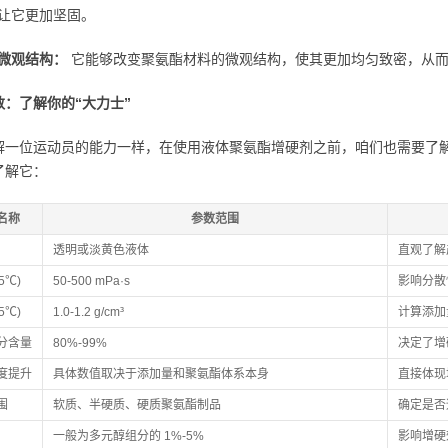
让它更加坚固。
微观结构：
它能够改变聚氨酯材料的微观结构，使其更加均匀致密，从而
数：了解你的“大力士”
解一位运动员的能力一样，在使用液体聚氨酯增硬剂之前，咱们也需要了
了解它：
名称
参数范围
透明或淡黄色液体
直观了解
5℃)
50-500 mPa·s
影响分散
5℃)
1.0-1.2 g/cm³
计算添加
分含量
80%-99%
决定了增
度提升
具体数值取决于添加量和聚氨酯体系本身
直接体现
围
软质、半硬质、硬质聚氨酯制品
确定是否
一般为多元醇组分的 1%-5%
影响增硬