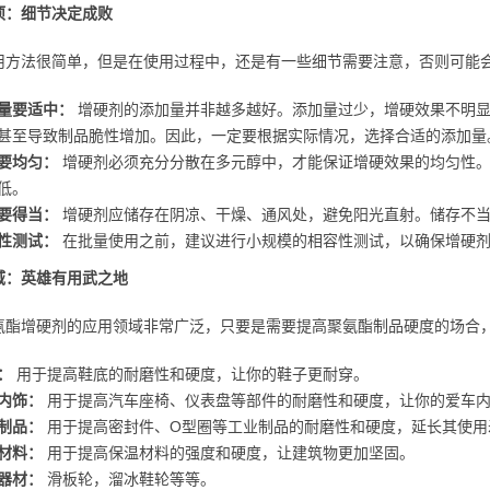
项：细节决定成败
用方法很简单，但是在使用过程中，还是有一些细节需要注意，否则可能
量要适中：
增硬剂的添加量并非越多越好。添加量过少，增硬效果不明显
甚至导致制品脆性增加。因此，一定要根据实际情况，选择合适的添加量
要均匀：
增硬剂必须充分分散在多元醇中，才能保证增硬效果的均匀性。
低。
要得当：
增硬剂应储存在阴凉、干燥、通风处，避免阳光直射。储存不当
性测试：
在批量使用之前，建议进行小规模的相容性测试，以确保增硬剂
域：英雄有用武之地
氨酯增硬剂的应用领域非常广泛，只要是需要提高聚氨酯制品硬度的场合
：
用于提高鞋底的耐磨性和硬度，让你的鞋子更耐穿。
内饰：
用于提高汽车座椅、仪表盘等部件的耐磨性和硬度，让你的爱车
制品：
用于提高密封件、O型圈等工业制品的耐磨性和硬度，延长其使用
材料：
用于提高保温材料的强度和硬度，让建筑物更加坚固。
器材：
滑板轮，溜冰鞋轮等等。