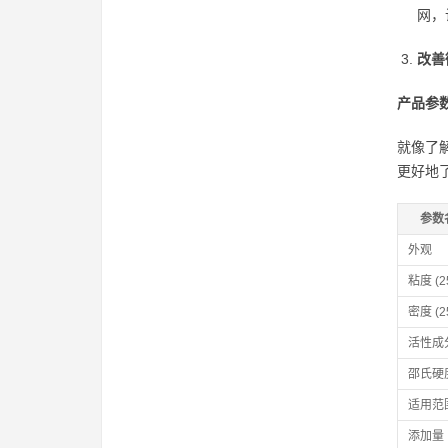
网，
改善
产品参
就像了
更好地
参数
外观
粘度 (2
密度 (2
活性成
邵氏硬
适用范
添加量