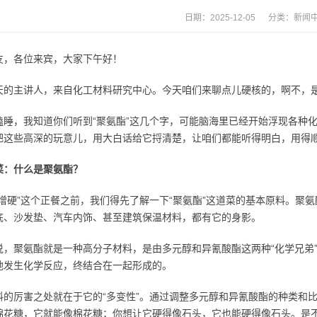
日期：2025-12-05 分类：
新闻
友，各位来宾，大家下午好！
天的主讲人，来自化工材料研究中心。今天咱们来聊点儿硬核的，啊不，是
瞌睡，我知道你们听到“聚氨酯”这几个字，可能脑海里已经开始浮现各种
把这些高深的玩意儿，用大白话给它捋清楚，让咱们都能听得明白，用得
菜：什么是聚氨酯？
“增硬”这个正餐之前，我们得先了解一下“聚氨酯”这道菜的基本原料。聚
底、沙发垫、汽车内饰、甚至建筑保温材料，都有它的身影。
说，聚氨酯就是一种高分子材料，是由多元醇和异氰酸酯这两种“化学兄弟”
地发生化学反应，终结合在一起形成的。
料的厉害之处就在于它的“多变性”。通过调整多元醇和异氰酸酯的种类和
棉花糖，它就能像棉花糖；你想让它硬得像石头，它也能硬得像石头。是