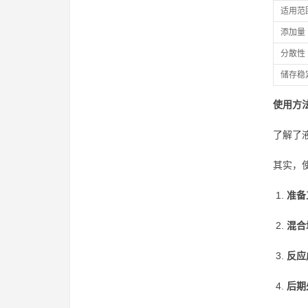
适用范
添加量
分散性
储存稳
使用方
了解了
其实，
准备
混合
反应
后期