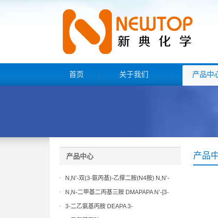
首页
关于我们
产品中
产品
产品中心
N,N’-双(3-氨丙基)-乙撑二胺(N4胺) N,N’-
Bis(3-aminopropyl)-ethylenediamine CAS
N,N-二甲基二丙基三胺 DMAPAPA N’-[3-
No10563-26-5
(dimethylamino)propyllpropane-1,3-
3-二乙氨基丙胺 DEAPA 3-
diamine CAS No10563-29-8