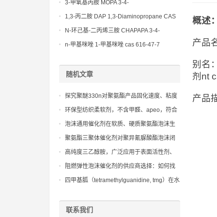
(Diethylamino)propylamine CAS No 104-
3-甲氧基丙胺 MOPA 3-4-
78-9
Methoxypropylamine CAS No 5332-73-0
1,3-丙二胺 DAP 1,3-Diaminopropane CAS
概述
No 109-76-2
N-环己基-二丙烯三胺 CHAPAPA 3-4-
产品名
Methoxypropylamine CAS No:5332-73-0
n-甲基咪唑 1-甲基咪唑 cas 616-47-7
lupragen nmi
别名
随机文章
剂nt c
探究聚醚330n对聚氨酯产品固化速度、粘度
产品
和物理机械性能的影响
环保型纺织柔软剂，不含甲醛、apeo，符合
oeko-tex standard 100标准
泡沫通用催化剂在软质、硬质聚氨酯泡沫生
产中的核心作用
聚氨酯三聚体催化剂对聚异氰脲酸酯泡沫闭
孔率和抗压强度的影响研究。
高纯度三乙醇胺，广泛应用于表面活性剂、
切削液和水泥助磨剂
阻燃弹性泡沫催化剂的供应商选择：如何找
到可靠的合作伙伴
四甲基胍（tetramethylguanidine, tmg）在水
体污染净化处理中的技术革新与实际应用
联系我们