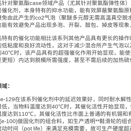
品针对聚氨酯case领域产品（尤其针对聚氨酯弹性体
类催化剂，本身特有的抑水功能，能有效屏蔽聚氨酯原
避免由此产生的co2气泡（聚醚多元醇无需高温真空脱
也能有效避免产品出现多泡、开裂、鼓包、掉皮等现象
品特有的催化功能相比该系列其他产品具有更长的操作
的低粘度和良好流动性，这对于减少混合所产生气泡以
到40℃时，该产品具有的超强催化作用开始显现，能使
至更短）内达到脱模所需强度，甚至不需后续的加热硫
领域：
cat e-129在该系列催化剂中的延迟效果好，同时耐
很低，当物料温度达到40℃时，其催化活性开始显现，
度达到110℃，其催化活性比市面上普通的有机锡和有机铋还
da(e-100)做固化剂的组合料，如生产透明**鞋滑
动时间（pot life）来满足充模需要，故可生产硬度