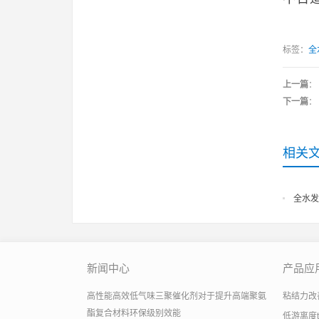
标签：
全
上一篇
：
下一篇
：
相关
全水发
新闻中心
产品应
高性能高效低气味三聚催化剂对于提升高端聚氨
粘结力改善助
酯复合材料环保级别效能
低游离度