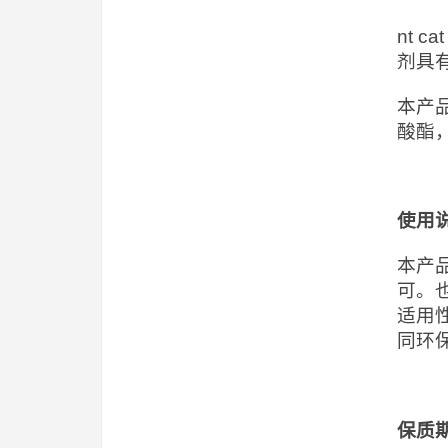
nt 
剂具
本产
酸酯
使用
本产
可。
适用
同环
保质