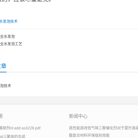
水发泡技术
全水发泡
全水发泡工艺
文章
泡技术
用
新闻中心
剂nt add as3228.pdf
高性能高效低气味三聚催化剂对于提升高
酯复合材料环保级别效能
tdi三聚体的合成