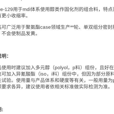
cat e-129用于mdi体系使用醇类作固化剂的组合料
有更小收缩率。
品可广泛用于聚氨酯case领域生产**轮、单双组分密
，不会使制品发黄。
说明：
品使用时建议加入多元醇（polyol，p料）组份，且
也可加入异氰酸酯（iso，i料）组份中，但因为部分
性试验。使用量与产品体系和硬度等有关，一般用量为p
保要求各异，建议使用者依相关标准做实际检测为准。
期
: