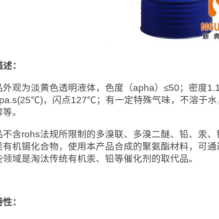
描述：
外观为淡黄色透明液体，色度（apha）≤50；密度1.17g
mpa.s(25℃)，闪点127℃；有一定特殊气味，不
醇等。
品不含rohs法规所限制的多溴联、多溴二醚、铅、汞
类有机锡化合物，使用本产品合成的聚氨酯材料，可通
些领域是淘汰传统有机汞、铅等催化剂的取代品。
特性：