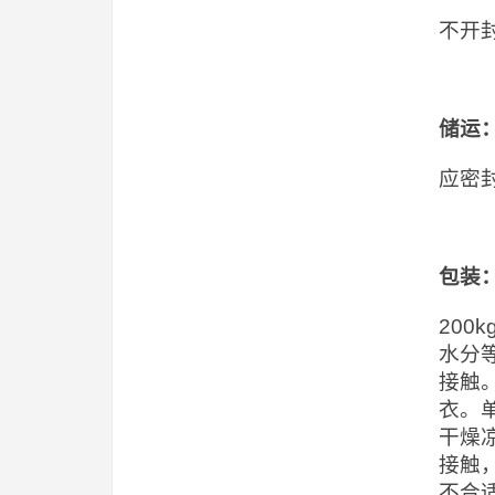
不开
储运
应密
包装
20
水分
接触
衣。
干燥
接触
不合