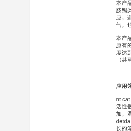
本产
胺锡
应，
气，
本产
原有
度达
（甚
应用
nt 
活性
加，温
det
长的流