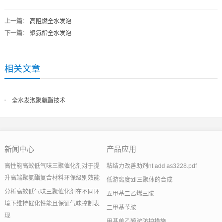
上一篇
：
高阻燃全水发泡
下一篇
：
聚氨酯全水发泡
相关文章
全水发泡聚氨酯技术
新闻中心
产品应用
高性能高效低气味三聚催化剂对于提
粘结力改善助剂nt add as3228.pdf
升高端聚氨酯复合材料环保级别效能
低游离度tdi三聚体的合成
分析高效低气味三聚催化剂在不同环
五甲基二乙烯三胺
境下维持催化性能且保证气味控制表
二甲基苄胺
现
甲基单乙醇胺防护措施