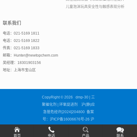
儿童泡沫玩具安全性与触感表现分析
联系我们
电话：021-5169 1811
电话：021-5169 1822
传真：021-5169 1833
邮箱：Hunter@newtopchem.com
吴经理：18301903156
地址：上海市宝山区
CopyRight © 2026 dmp-30 | 三
聚催化剂 | 环氧促进剂 沪(静)应
急管危经许[2024]204800 备案
号：
沪ICP备16006676号-26
沪
公网安备31011302002681号
首页
电话
产品
联系