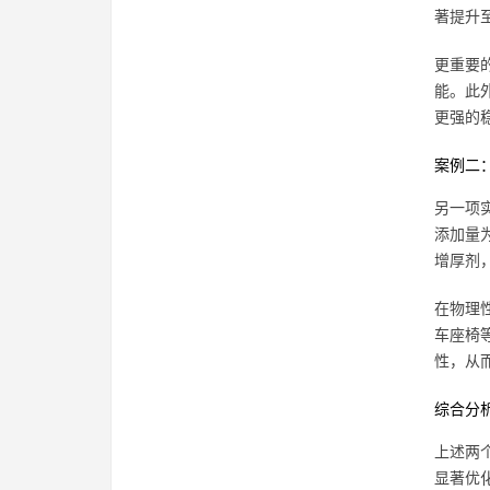
著提升
更重要的
能。此外
更强的
案例二
另一项
添加量为
增厚剂
在物理
车座椅
性，从
综合分
上述两
显著优