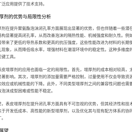
广泛应用提供了技术支持。
厚剂的优势与局限性分析
厚剂在提升聚氨酯泡沫闭孔率方面展现出显著的优势，但也伴随着一些潜
结构显著提高闭孔率，从而改善泡沫的隔热性能、机械强度和耐久性。例
接带来了更低的导热系数和更高的抗压强度，这些性能改进为材料的长期
孔现象，从而降低吸水率，增强材料在潮湿环境中的稳定性。这种多维度
关键工具。
表皮增厚剂的应用也面临一定的局限性。首先，增厚剂的成本相对较高，
显著影响。其次，增厚剂的添加量需要严格控制，过量使用不仅会导致资
和效应或机械性能的下降。此外，不同类型增厚剂之间的兼容性问题也需
致泡沫成型困难或性能不稳定。
述，表皮增厚剂在提升闭孔率方面具有不可忽视的优势，但其经济性和技
焦于开发低成本、高性能的新型增厚剂，以及优化其与现有配方体系的协
广。
展望