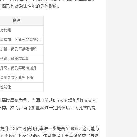
在揭示其对泡沫性能的具体影响。
备注
对比组
量增加，闭孔率显著提升
加量，闭孔率接近饱和
稍逊于硅基增厚剂
升高，闭孔率略有提升
温度导致闭孔率下降
性能佳
剂为例，当添加量从0.5 wt%增加到1.5 wt%
孔结构。然而，当添加量超过一定阈值后，闭孔率的提
提升至35℃可使闭孔率进一步提高至89%，这可能与
孔率反而下降至84%，这可能是由于高温加速了气泡