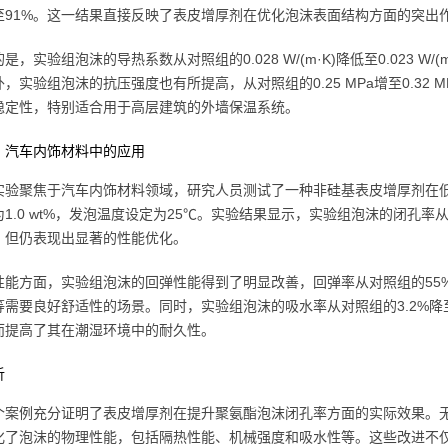
至91%。这一结果直接反映了表皮增厚剂在优化泡沫表面结构方面的突出
是，实验组泡沫的导热系数从对照组的0.028 W/(m·K)降低至0.023 
，实验组泡沫的抗压强度也有所提高，从对照组的0.25 MPa增至0.32
稳定性，特别适合用于高层建筑的外墙保温系统。
：汽车内饰材料中的应用
实验聚焦于汽车内饰材料领域，研究人员测试了一种非硅基表皮增厚剂在
1.0 wt%，发泡温度设定为25℃。实验结果显示，实验组泡沫的闭孔率
，但仍表现出显著的性能优化。
性能方面，实验组泡沫的回弹性能得到了明显改善，回弹率从对照组的55
等需要良好舒适性的场景。同时，实验组泡沫的吸水率从对照组的3.2%降
而提高了其在潮湿环境中的耐久性。
析
个案例充分证明了表皮增厚剂在提升聚氨酯泡沫闭孔率方面的实际效果。
化了泡沫的物理性能，包括隔热性能、机械强度和吸水性等。这些改进不