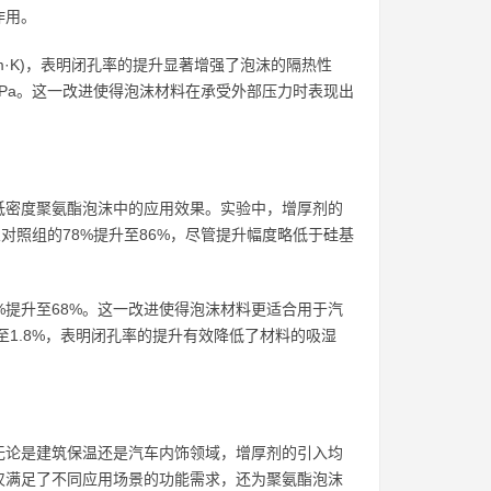
作用。
W/(m·K)，表明闭孔率的提升显著增强了泡沫的隔热性
 MPa。这一改进使得泡沫材料在承受外部压力时表现出
低密度聚氨酯泡沫中的应用效果。实验中，增厚剂的
从对照组的78%提升至86%，尽管提升幅度略低于硅基
%提升至68%。这一改进使得泡沫材料更适合用于汽
至1.8%，表明闭孔率的提升有效降低了材料的吸湿
无论是建筑保温还是汽车内饰领域，增厚剂的引入均
仅满足了不同应用场景的功能需求，还为聚氨酯泡沫