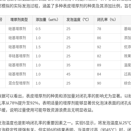
室模拟的实际发泡过程，涵盖了多种表皮增厚剂的种类及其添加比例，旨
号
增厚剂类型
添加量（wt%）
发泡温度（℃）
闭孔率（%）
硅基增厚剂
0.5
25
78
基础
硅基增厚剂
1.0
25
86
添加
硅基增厚剂
1.5
25
92
优添
非硅基增厚剂
1.0
25
82
效果
硅基增厚剂
1.0
35
89
温度
硅基增厚剂
1.0
45
84
过高
混合型增厚剂
1.0
25
90
综合
据可以看出，表皮增厚剂的种类和添加量对闭孔率的影响尤为显著。以硅基增厚
孔率从78%提升至92%，表明适量的增厚剂能够显著优化泡沫表面的闭
平缓，说明过量使用可能导致资源浪费且无明显收益。
发泡温度也是影响闭孔率的重要因素之一。实验5显示，将发泡温度从25℃
气泡稳定性增强有关。但实验6的结果表明，当温度过高（如45℃）时，闭