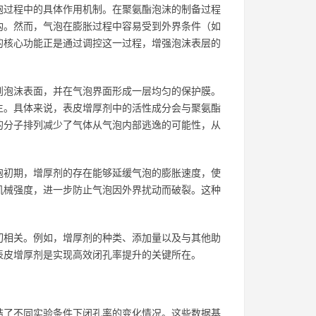
泡过程中的具体作用机制。在聚氨酯泡沫的制备过程
构。然而，气泡在膨胀过程中容易受到外界条件（如
的核心功能正是通过调控这一过程，增强泡沫表层的
到泡沫表面，并在气泡界面形成一层均匀的保护膜。
生。具体来说，表皮增厚剂中的活性成分会与聚氨酯
的分子排列减少了气体从气泡内部逃逸的可能性，从
泡初期，增厚剂的存在能够延缓气泡的膨胀速度，使
机械强度，进一步防止气泡因外界扰动而破裂。这种
切相关。例如，增厚剂的种类、添加量以及与其他助
表皮增厚剂是实现高效闭孔率提升的关键所在。
结了不同实验条件下闭孔率的变化情况。这些数据基