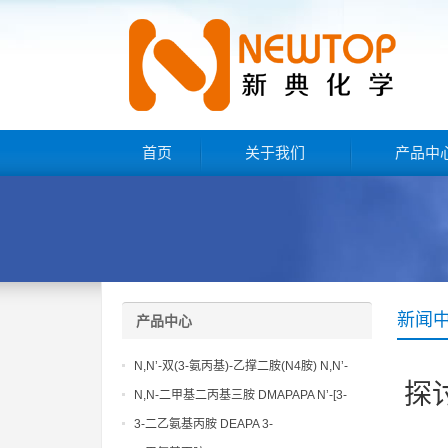
首页
关于我们
产品中
新闻
产品中心
N,N’-双(3-氨丙基)-乙撑二胺(N4胺) N,N’-
探
Bis(3-aminopropyl)-ethylenediamine CAS
N,N-二甲基二丙基三胺 DMAPAPA N’-[3-
No10563-26-5
(dimethylamino)propyllpropane-1,3-
3-二乙氨基丙胺 DEAPA 3-
diamine CAS No10563-29-8