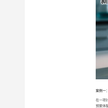
案例一
在一项
预聚体