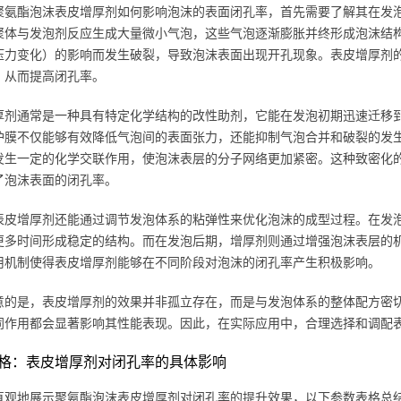
聚氨酯泡沫表皮增厚剂如何影响泡沫的表面闭孔率，首先需要了解其在发
聚体与发泡剂反应生成大量微小气泡，这些气泡逐渐膨胀并终形成泡沫结
压力变化）的影响而发生破裂，导致泡沫表面出现开孔现象。表皮增厚剂
，从而提高闭孔率。
厚剂通常是一种具有特定化学结构的改性助剂，它能在发泡初期迅速迁移
护膜不仅能够有效降低气泡间的表面张力，还能抑制气泡合并和破裂的发
发生一定的化学交联作用，使泡沫表层的分子网络更加紧密。这种致密化
了泡沫表面的闭孔率。
表皮增厚剂还能通过调节发泡体系的粘弹性来优化泡沫的成型过程。在发
更多时间形成稳定的结构。而在发泡后期，增厚剂则通过增强泡沫表层的
用机制使得表皮增厚剂能够在不同阶段对泡沫的闭孔率产生积极影响。
意的是，表皮增厚剂的效果并非孤立存在，而是与发泡体系的整体配方密
同作用都会显著影响其性能表现。因此，在实际应用中，合理选择和调配
格：表皮增厚剂对闭孔率的具体影响
直观地展示聚氨酯泡沫表皮增厚剂对闭孔率的提升效果，以下参数表格总