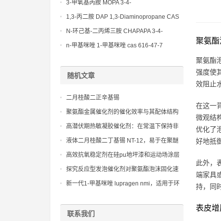
(Diethylamino)propylamine CAS No 104-
3-甲氧基丙胺 MOPA 3-4-
78-9
Methoxypropylamine CAS No 5332-73-0
1,3-丙二胺 DAP 1,3-Diaminopropane CAS
No 109-76-2
N-环己基-二丙烯三胺 CHAPAPA 3-4-
聚氨酯
Methoxypropylamine CAS No:5332-73-0
n-甲基咪唑 1-甲基咪唑 cas 616-47-7
lupragen nmi
聚氨酯
强度使
随机文章
效阻止
二月桂酸二正辛基锡
在这一
聚氨酯金属催化剂的催化效率与其配体结构
微观结
关系
高潜伏期热敏凝胶催化剂：在常温下保持非
优化了
活性状态，提供超长的操作活性期，仅需加
液体二月桂酸二丁基锡 NT-12，易于在聚醚
好地抵
热至特定活化温度即可快速引发凝胶固化反
多元醇中均匀分散和混合
高效抗氧稳定剂在硅pu地坪漆和运动场涂层
应
此外，
中的创新应用，旨在提升耐老化性与使用寿
探究反应型发泡催化剂对聚氨酯泡沫固化速
端家具
命。
度和发泡均匀性的影响机制
新一代1-甲基咪唑 lupragen nmi，适用于环
持，同
氧树脂体系，显著降低固化温度
表皮增
联系我们