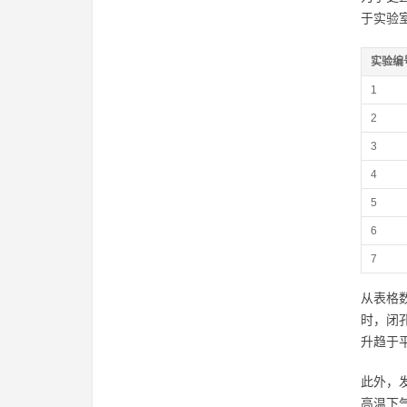
于实验
实验编
1
2
3
4
5
6
7
从表格数
时，闭
升趋于
此外，
高温下