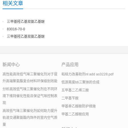
相关文章
三甲基羟乙基双氨乙基醚
83016-70-0
三甲基羟乙基双氨乙基醚
新闻中心
产品应用
高性能高效低气味三聚催化剂对于提
粘结力改善助剂nt add as3228.pdf
升高端聚氨酯复合材料环保级别效能
低游离度tdi三聚体的合成
分析高效低气味三聚催化剂在不同环
五甲基二乙烯三胺
境下维持催化性能且保证气味控制表
二甲基苄胺
现
甲基单乙醇胺防护措施
高效低气味三聚催化剂如何助力提升
甲基二乙醇胺应用
轨道交通聚氨酯内饰件的室内空气质
量