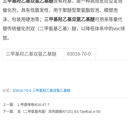
三甲基羟乙基双氨乙基醚
含有羟基，是一种高效反应型发泡
催化剂，具有低散发性，用于聚醚型聚氨酯软泡、模塑泡
沫、包装用硬泡等；
三甲基羟乙基双氨乙基醚
可用来等量代
替传统催化剂双（二甲氨基乙基）醚，以降低体系中的voc排
放。
三甲基羟乙基双氨乙基醚
83016-70-0
标签：
83016-70-0
三甲基羟乙基双氨乙基醚
上一篇
：
1-甲基咪唑/616-47-7
下一篇
：
双（二甲氨基丙基）异丙醇胺/67151-63-7/jeffcat zr-50