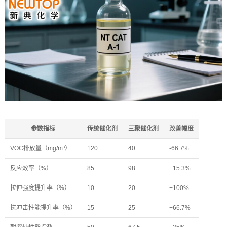
参数指标
传统催化剂
三聚催化剂
改善幅度
VOC排放量（mg/m³）
120
40
-66.7%
反应效率（%）
85
98
+15.3%
拉伸强度提升率（%）
10
20
+100%
抗冲击性能提升率（%）
15
25
+66.7%