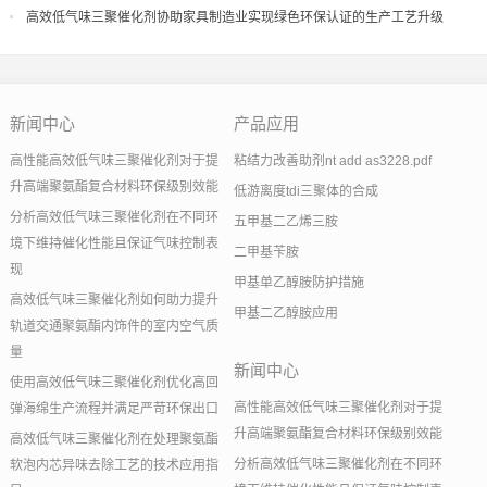
果
高效低气味三聚催化剂协助家具制造业实现绿色环保认证的生产工艺升级
新闻中心
产品应用
高性能高效低气味三聚催化剂对于提
粘结力改善助剂nt add as3228.pdf
升高端聚氨酯复合材料环保级别效能
低游离度tdi三聚体的合成
分析高效低气味三聚催化剂在不同环
五甲基二乙烯三胺
境下维持催化性能且保证气味控制表
二甲基苄胺
现
甲基单乙醇胺防护措施
高效低气味三聚催化剂如何助力提升
甲基二乙醇胺应用
轨道交通聚氨酯内饰件的室内空气质
量
新闻中心
使用高效低气味三聚催化剂优化高回
高性能高效低气味三聚催化剂对于提
弹海绵生产流程并满足严苛环保出口
升高端聚氨酯复合材料环保级别效能
高效低气味三聚催化剂在处理聚氨酯
分析高效低气味三聚催化剂在不同环
软泡内芯异味去除工艺的技术应用指