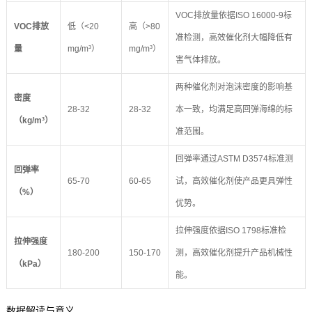
VOC排放量依据ISO 16000-9标
VOC排放
低（<20
高（>80
准检测，高效催化剂大幅降低有
量
mg/m³）
mg/m³）
害气体排放。
两种催化剂对泡沫密度的影响基
密度
28-32
28-32
本一致，均满足高回弹海绵的标
（kg/m³）
准范围。
回弹率通过ASTM D3574标准测
回弹率
65-70
60-65
试，高效催化剂使产品更具弹性
（%）
优势。
拉伸强度依据ISO 1798标准检
拉伸强度
180-200
150-170
测，高效催化剂提升产品机械性
（kPa）
能。
数据解读与意义