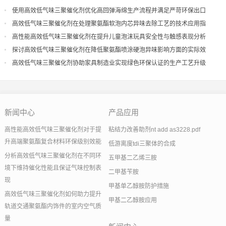
量
使用高效低气味三聚催化剂优化高回弹海绵生产流程并满足严苛环保出口
高效低气味三聚催化剂在处理聚氨酯软泡内芯异味去除工艺的技术应用指
导
高性能高效低气味三聚催化剂在提升儿童泡沫玩具安全性与触感表现分析
探讨高效低气味三聚催化剂在降低聚氨酯喷涂硬泡异味影响方面的实际效
果
高效低气味三聚催化剂协助家具制造业实现绿色环保认证的生产工艺升级
新闻中心
产品应用
高性能高效低气味三聚催化剂对于提
粘结力改善助剂nt add as3228.pdf
升高端聚氨酯复合材料环保级别效能
低游离度tdi三聚体的合成
分析高效低气味三聚催化剂在不同环
五甲基二乙烯三胺
境下维持催化性能且保证气味控制表
二甲基苄胺
现
甲基单乙醇胺防护措施
高效低气味三聚催化剂如何助力提升
甲基二乙醇胺应用
轨道交通聚氨酯内饰件的室内空气质
量