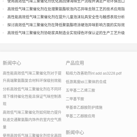
量
使用高效低气味三聚催化剂优化高回弹海绵生产流程并满足严苛环保出口
高效低气味三聚催化剂在处理聚氨酯软泡内芯异味去除工艺的技术应用指
导
高性能高效低气味三聚催化剂在提升儿童泡沫玩具安全性与触感表现分析
探讨高效低气味三聚催化剂在降低聚氨酯喷涂硬泡异味影响方面的实际效
果
高效低气味三聚催化剂协助家具制造业实现绿色环保认证的生产工艺升级
新闻中心
产品应用
高性能高效低气味三聚催化剂对于提
粘结力改善助剂nt add as3228.pdf
升高端聚氨酯复合材料环保级别效能
低游离度tdi三聚体的合成
分析高效低气味三聚催化剂在不同环
五甲基二乙烯三胺
境下维持催化性能且保证气味控制表
二甲基苄胺
现
甲基单乙醇胺防护措施
高效低气味三聚催化剂如何助力提升
甲基二乙醇胺应用
轨道交通聚氨酯内饰件的室内空气质
量
新闻中心
使用高效低气味三聚催化剂优化高回