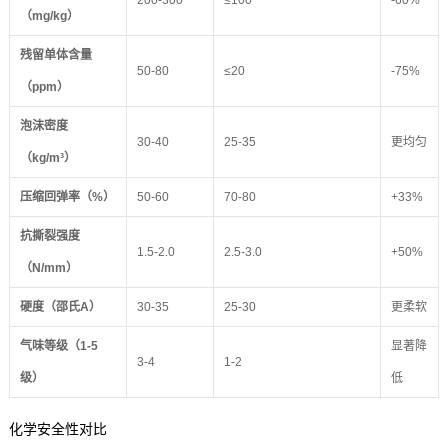
200-300
≤100
-60%
（mg/kg）
残留单体含量
50-80
≤20
-75%
（ppm）
泡沫密度
30-40
25-35
更均匀
（kg/m³）
压缩回弹率（%）
50-60
70-80
+33%
抗撕裂强度
1.5-2.0
2.5-3.0
+50%
（N/mm）
硬度（邵氏A）
30-35
25-30
更柔软
气味等级（1-5
显著降
3-4
1-2
级）
低
化学安全性对比