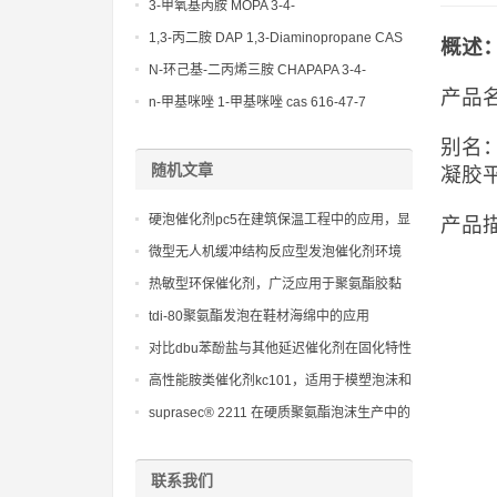
(Diethylamino)propylamine CAS No 104-
3-甲氧基丙胺 MOPA 3-4-
78-9
Methoxypropylamine CAS No 5332-73-0
1,3-丙二胺 DAP 1,3-Diaminopropane CAS
概述
No 109-76-2
N-环己基-二丙烯三胺 CHAPAPA 3-4-
产品名
Methoxypropylamine CAS No:5332-73-0
n-甲基咪唑 1-甲基咪唑 cas 616-47-7
lupragen nmi
别名：j
随机文章
凝胶平
硬泡催化剂pc5在建筑保温工程中的应用，显
产品描
著提升节能效果
微型无人机缓冲结构反应型发泡催化剂环境
适应性强化技术
热敏型环保催化剂，广泛应用于聚氨酯胶黏
剂、涂料和灌封材料
tdi-80聚氨酯发泡在鞋材海绵中的应用
对比dbu苯酚盐与其他延迟催化剂在固化特性
上的差异
高性能胺类催化剂kc101，适用于模塑泡沫和
高密度泡沫，提高生产效率
suprasec® 2211 在硬质聚氨酯泡沫生产中的
通用性与高效性
联系我们