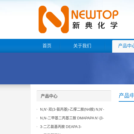
首页
关于我们
产品中
产品
产品中心
N,N’-双(3-氨丙基)-乙撑二胺(N4胺) N,N’-
Bis(3-aminopropyl)-ethylenediamine CAS
N,N-二甲基二丙基三胺 DMAPAPA N’-[3-
No10563-26-5
(dimethylamino)propyllpropane-1,3-
3-二乙氨基丙胺 DEAPA 3-
diamine CAS No10563-29-8