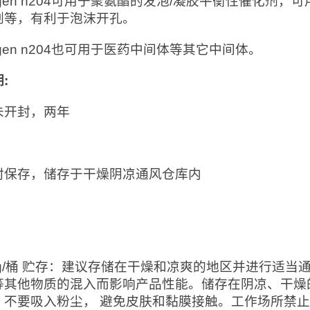
ragen n204可用于聚氨酯的发泡/凝胶平衡性催化
剂等，有利于泡沫开孔。
ragen n204也可用于医药中间体等其它中间体。
期
:
未开封，两年
：
封保存，储存于干燥阴凉通风仓库内
：
0kg/桶 贮存：建议存储在干燥和凉爽的地区并进行适
等其他物质的混入而影响产品性能。储存在阴凉、干燥
。不要吸入粉尘， 避免皮肤和黏膜接触。工作场所禁