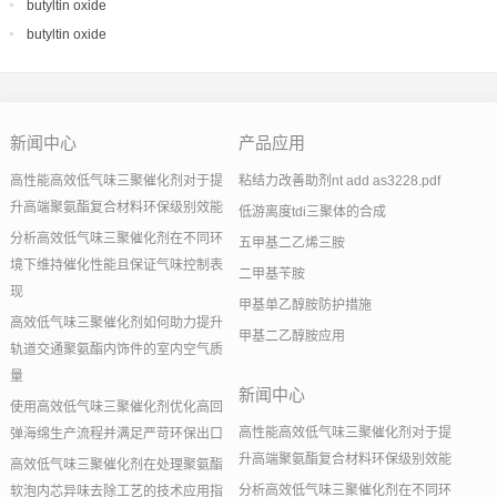
butyltin oxide
butyltin oxide
新闻中心
产品应用
高性能高效低气味三聚催化剂对于提
粘结力改善助剂nt add as3228.pdf
升高端聚氨酯复合材料环保级别效能
低游离度tdi三聚体的合成
分析高效低气味三聚催化剂在不同环
五甲基二乙烯三胺
境下维持催化性能且保证气味控制表
二甲基苄胺
现
甲基单乙醇胺防护措施
高效低气味三聚催化剂如何助力提升
甲基二乙醇胺应用
轨道交通聚氨酯内饰件的室内空气质
量
新闻中心
使用高效低气味三聚催化剂优化高回
高性能高效低气味三聚催化剂对于提
弹海绵生产流程并满足严苛环保出口
升高端聚氨酯复合材料环保级别效能
高效低气味三聚催化剂在处理聚氨酯
分析高效低气味三聚催化剂在不同环
软泡内芯异味去除工艺的技术应用指