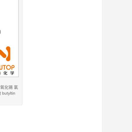
丁基氧化锡 氯
yltin