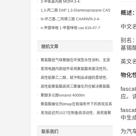
(Diethylamino)propylamine CAS No 104-
3-甲氧基丙胺 MOPA 3-4-
78-9
Methoxypropylamine CAS No 5332-73-0
1,3-丙二胺 DAP 1,3-Diaminopropane CAS
概述
No 109-76-2
N-环己基-二丙烯三胺 CHAPAPA 3-4-
中文名
Methoxypropylamine CAS No:5332-73-0
n-甲基咪唑 1-甲基咪唑 cas 616-47-7
lupragen nmi
别名：
随机文章
基锡
聚氨酯低气味聚醚在环保型水性涂料、无溶
英文名：f
剂胶黏剂中的应用及vocs释放研究
家用电器内部组件采用聚氨酯表面活性剂，
物化
提高能效和寿命
高性能聚乙二醇，赋予制品卓越的柔韧性、
润湿性和稳定性
高性能聚氨酯高效三聚催化剂在解决聚氨酯
fas
制品在大块发泡时的中心温升
聚醚多元醇voranol 4000lm
应。
聚氨酯催化剂dmap在极端条件下的表现及其
fas
对产品质量的影响
发泡延迟剂1027在制备高流动性、高密度聚
中生成
氨酯灌封材料中的应用
为汽
联系我们