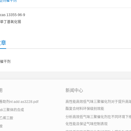
塑剂催干剂
cas 13355-96-9
单丁基氧化锡
文章
催干剂
用
新闻中心
剂nt add as3228.pdf
高性能高效低气味三聚催化剂对于提升高
酯复合材料环保级别效能
tdi三聚体的合成
分析高效低气味三聚催化剂在不同环境下
乙烯三胺
化性能且保证气味控制表现
胺