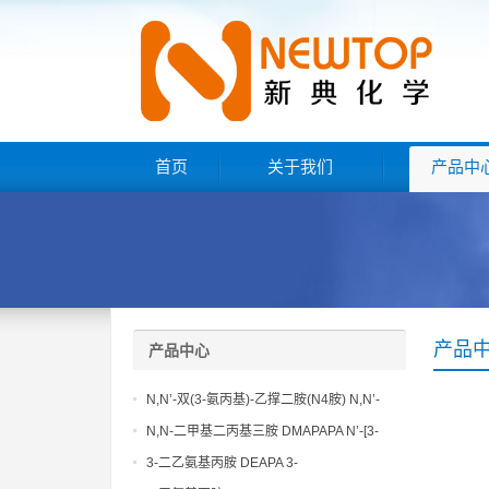
首页
关于我们
产品中
产品
产品中心
N,N’-双(3-氨丙基)-乙撑二胺(N4胺) N,N’-
Bis(3-aminopropyl)-ethylenediamine CAS
N,N-二甲基二丙基三胺 DMAPAPA N’-[3-
No10563-26-5
(dimethylamino)propyllpropane-1,3-
3-二乙氨基丙胺 DEAPA 3-
diamine CAS No10563-29-8