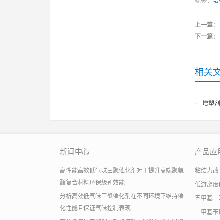
标签：
增
上一篇
：
下一篇
：
相关
增塑剂
新闻中心
产品应
高性能高效低气味三聚催化剂对于提升高端聚氨
粘结力改善助
酯复合材料环保级别效能
低游离度
分析高效低气味三聚催化剂在不同环境下维持催
五甲基二
化性能且保证气味控制表现
二甲基苄