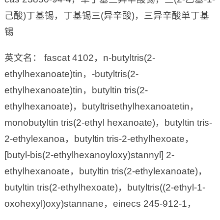
己酸)丁基锡，丁基锡三(异辛酸)，三异辛酸单丁基
锡
英文名： fascat 4102，n-butyltris(2-
ethylhexanoate)tin，-butyltris(2-
ethylhexanoate)tin，butyltin tris(2-
ethylhexanoate)，butyltrisethylhexanoatetin，
monobutyltin tris(2-ethyl hexanoate)，butyltin tris-
2-ethylexanoa，butyltin tris-2-ethylhexoate，
[butyl-bis(2-ethylhexanoyloxy)stannyl] 2-
ethylhexanoate，butyltin tris(2-ethylexanoate)，
butyltin tris(2-ethylhexoate)，butyltris((2-ethyl-1-
oxohexyl)oxy)stannane，einecs 245-912-1，