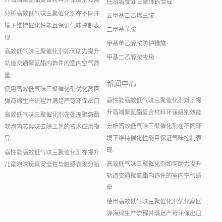
升高端聚氨酯复合材料环保级别效能
低游离度tdi三聚体的合成
分析高效低气味三聚催化剂在不同环
五甲基二乙烯三胺
境下维持催化性能且保证气味控制表
二甲基苄胺
现
甲基单乙醇胺防护措施
高效低气味三聚催化剂如何助力提升
甲基二乙醇胺应用
轨道交通聚氨酯内饰件的室内空气质
量
新闻中心
使用高效低气味三聚催化剂优化高回
高性能高效低气味三聚催化剂对于提
弹海绵生产流程并满足严苛环保出口
升高端聚氨酯复合材料环保级别效能
高效低气味三聚催化剂在处理聚氨酯
分析高效低气味三聚催化剂在不同环
软泡内芯异味去除工艺的技术应用指
境下维持催化性能且保证气味控制表
导
现
高性能高效低气味三聚催化剂在提升
高效低气味三聚催化剂如何助力提升
儿童泡沫玩具安全性与触感表现分析
轨道交通聚氨酯内饰件的室内空气质
量
使用高效低气味三聚催化剂优化高回
弹海绵生产流程并满足严苛环保出口