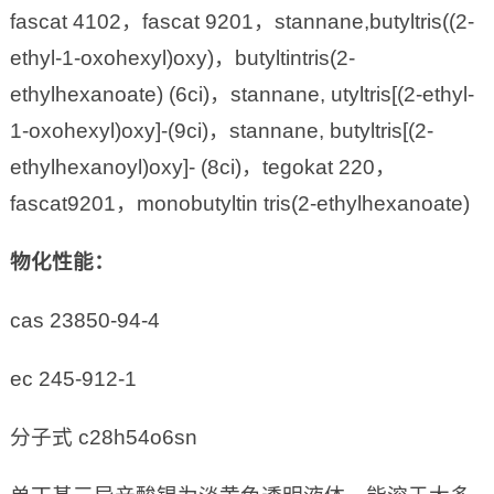
fascat 4102，fascat 9201，stannane,butyltris((2-
ethyl-1-oxohexyl)oxy)，butyltintris(2-
ethylhexanoate) (6ci)，stannane, utyltris[(2-ethyl-
1-oxohexyl)oxy]-(9ci)，stannane, butyltris[(2-
ethylhexanoyl)oxy]- (8ci)，tegokat 220，
fascat9201，monobutyltin tris(2-ethylhexanoate)
物化性能：
cas 23850-94-4
ec 245-912-1
分子式 c28h54o6sn