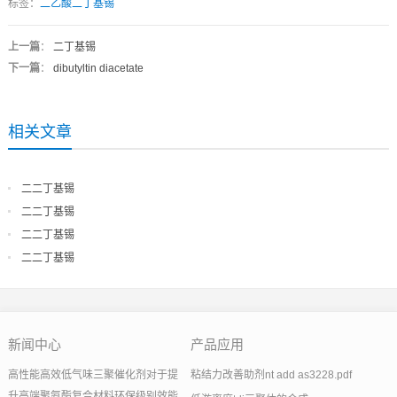
标签：
二乙酸二丁基锡
上一篇
：
二丁基锡
下一篇
：
dibutyltin diacetate
相关文章
二二丁基锡
二二丁基锡
二二丁基锡
二二丁基锡
新闻中心
产品应用
高性能高效低气味三聚催化剂对于提
粘结力改善助剂nt add as3228.pdf
升高端聚氨酯复合材料环保级别效能