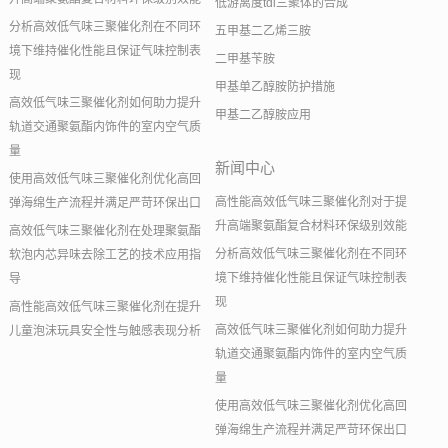
低游离度tdi三聚体的合成
分析高效低气味三聚催化剂在不同环
五甲基二乙烯三胺
境下维持催化性能且保证气味控制表
二甲基苄胺
现
甲基单乙醇胺防护措施
高效低气味三聚催化剂如何助力提升
甲基二乙醇胺应用
轨道交通聚氨酯内饰件的室内空气质
量
新闻中心
使用高效低气味三聚催化剂优化高回
高性能高效低气味三聚催化剂对于提
弹海绵生产流程并满足严苛环保出口
升高端聚氨酯复合材料环保级别效能
高效低气味三聚催化剂在处理聚氨酯
分析高效低气味三聚催化剂在不同环
软泡内芯异味去除工艺的技术应用指
境下维持催化性能且保证气味控制表
导
现
高性能高效低气味三聚催化剂在提升
高效低气味三聚催化剂如何助力提升
儿童泡沫玩具安全性与触感表现分析
轨道交通聚氨酯内饰件的室内空气质
量
使用高效低气味三聚催化剂优化高回
弹海绵生产流程并满足严苛环保出口