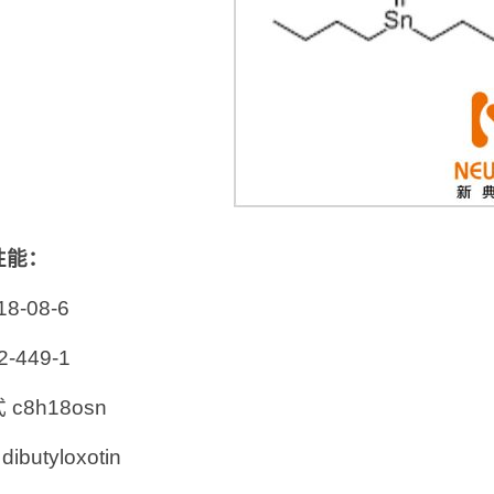
性能：
18-08-6
2-449-1
c8h18osn
ibutyloxotin