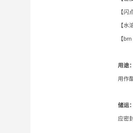
【闪点 
【水溶解
【brn
用途
用作
储运
应密