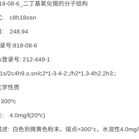
:818-08-6_二丁基氧化锡的分子结构
: c8h18osn
: 248.94
录号:818-08-6
cs登录号: 212-449-1
 1s/2c4h9.o.sn/c2*1-3-4-2;;/h2*1,3-4h2,2h3;;
化学性质
300ºc
 4.0mg/l(20ºc)
述: 白色到微黄色粉末。熔点>300°c，水溶性4.0mg