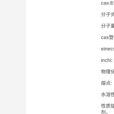
cas
分子式
分子量
cas登
eine
inchi:
物理
熔点: 
水溶性:
性质描
剂。