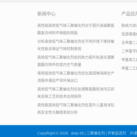
新闻中心
产品应
高性能高效低气味三聚催化剂对于提升高端聚氨
粘结力改善助
酯复合材料环保级别效能
低游离度
分析高效低气味三聚催化剂在不同环境下维持催
五甲基二
化性能且保证气味控制表现
二甲基苄
高效低气味三聚催化剂如何助力提升轨道交通聚
甲基单乙
氨酯内饰件的室内空气质量
甲基二乙
使用高效低气味三聚催化剂优化高回弹海绵生产
流程并满足严苛环保出口
高效低气味三聚催化剂在处理聚氨酯软泡内芯异
味去除工艺的技术应用指导
高性能高效低气味三聚催化剂在提升儿童泡沫玩
具安全性与触感表现分析
CopyRight © 2026 dmp-30 | 三聚催化剂 | 环氧促进剂 