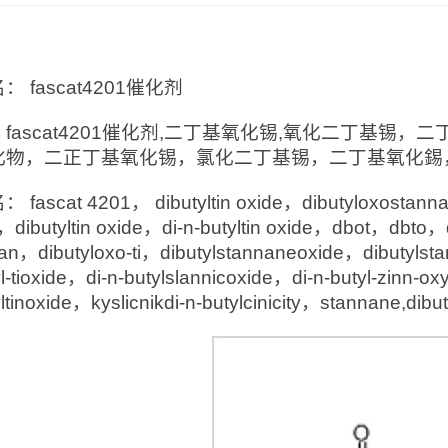
：
： fascat4201催化剂
fascat4201催化剂,二丁基氧化锡,氧化二丁基锡
化物，二正丁基氧化锡，氯化二丁基锡，二丁基氧化錫
fascat 4201， dibutyltin oxide，dibutyloxostannane
，dibutyltin oxide，di-n-butyltin oxide，dbot，dbto，d
an，dibutyloxo-ti，dibutylstannaneoxide，dibutylst
yl-tioxide，di-n-butylslannicoxide，di-n-butyl-zinn-ox
yltinoxide，kyslicnikdi-n-butylcinicity，stannane,dibu