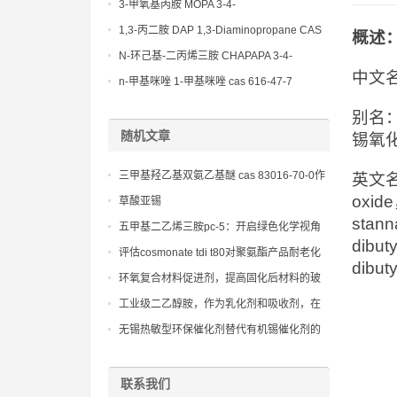
(Diethylamino)propylamine CAS No 104-
3-甲氧基丙胺 MOPA 3-4-
78-9
Methoxypropylamine CAS No 5332-73-0
1,3-丙二胺 DAP 1,3-Diaminopropane CAS
概述
No 109-76-2
N-环己基-二丙烯三胺 CHAPAPA 3-4-
中文名
Methoxypropylamine CAS No:5332-73-0
n-甲基咪唑 1-甲基咪唑 cas 616-47-7
lupragen nmi
别名：
随机文章
锡氧
三甲基羟乙基双氨乙基醚 cas 83016-70-0作
英文名： 
为高效发泡催化剂在聚氨酯硬泡中的应用
oxide
草酸亚锡
stann
五甲基二乙烯三胺pc-5：开启绿色化学视角
dibut
下的新型催化技术
评估cosmonate tdi t80对聚氨酯产品耐老化
dibut
性能的潜在影响
环氧复合材料促进剂，提高固化后材料的玻
璃化转变温度和耐热性
工业级二乙醇胺，作为乳化剂和吸收剂，在
多个领域发挥重要作用
无锡热敏型环保催化剂替代有机锡催化剂的
方案
联系我们