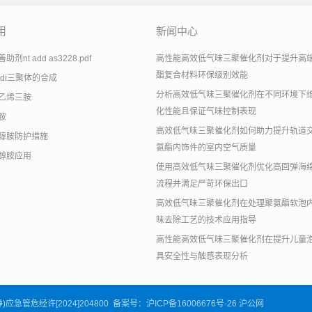
用
新闻中心
剂nt add as3228.pdf
高性能高效低气味三聚催化剂对于提升高
酯复合材料环保级别效能
tdi三聚体的合成
分析高效低气味三聚催化剂在不同环境下
乙烯三胺
化性能且保证气味控制表现
胺
高效低气味三聚催化剂如何助力提升轨道
醇胺防护措施
氨酯内饰件的室内空气质量
醇胺应用
使用高效低气味三聚催化剂优化高回弹海
流程并满足严苛环保出口
高效低气味三聚催化剂在处理聚氨酯软泡
味去除工艺的技术应用指导
高性能高效低气味三聚催化剂在提升儿童
具安全性与触感表现分析
沪(静)应急管危经许[2024]204800 备案号：
沪ICP备16006676号-26
沪公网