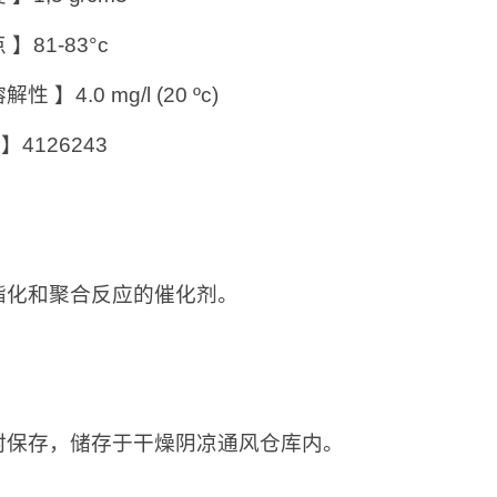
】81-83°c
性 】4.0 mg/l (20 ºc)
 】4126243
：
酯化和聚合反应的催化剂。
：
封保存，储存于干燥阴凉通风仓库内。