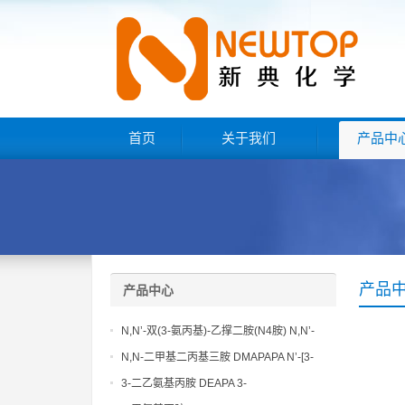
首页
关于我们
产品中
产品
产品中心
N,N’-双(3-氨丙基)-乙撑二胺(N4胺) N,N’-
Bis(3-aminopropyl)-ethylenediamine CAS
N,N-二甲基二丙基三胺 DMAPAPA N’-[3-
No10563-26-5
(dimethylamino)propyllpropane-1,3-
3-二乙氨基丙胺 DEAPA 3-
diamine CAS No10563-29-8