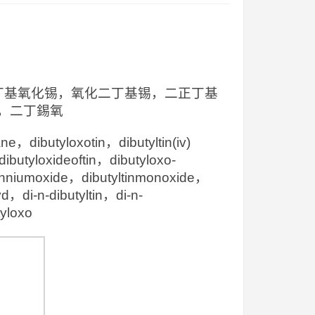
，二丁基氧化锡，氧化二丁基锡，二正丁基
，二丁錫氧
，dibutyloxotin，dibutyltin(iv)
ibutyloxideoftin，dibutyloxo-
anniumoxide，dibutyltinmonoxide，
yd，di-n-dibutyltin，di-n-
tyloxo