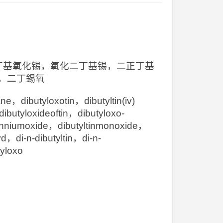
，二丁基氧化锡，氧化二丁基锡，二正丁基
，二丁錫氧
，dibutyloxotin，dibutyltin(iv)
ibutyloxideoftin，dibutyloxo-
anniumoxide，dibutyltinmonoxide，
yd，di-n-dibutyltin，di-n-
tyloxo