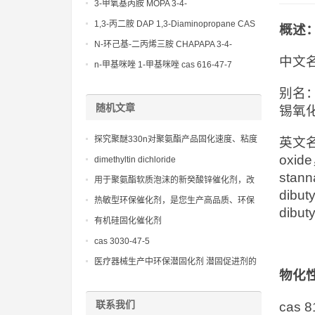
(Diethylamino)propylamine CAS No 104-
3-甲氧基丙胺 MOPA 3-4-
78-9
Methoxypropylamine CAS No 5332-73-0
1,3-丙二胺 DAP 1,3-Diaminopropane CAS
概述
No 109-76-2
N-环己基-二丙烯三胺 CHAPAPA 3-4-
中文名
Methoxypropylamine CAS No:5332-73-0
n-甲基咪唑 1-甲基咪唑 cas 616-47-7
lupragen nmi
别名：
随机文章
锡氧
探究聚醚330n对聚氨酯产品固化速度、粘度
英文名： 
和物理机械性能的影响
oxide
dimethyltin dichloride
stann
用于聚氨酯软质泡沫的新癸酸锌催化剂，改
dibut
善泡孔结构，提高回弹性
热敏型环保催化剂，是您生产高品质、环保
dibut
聚氨酯制品的理想选择
有机硅固化催化剂
cas 3030-47-5
医疗器械生产中环保潜固化剂 潜固促进剂的
物化
安全性与可靠性研究
联系我们
cas 8