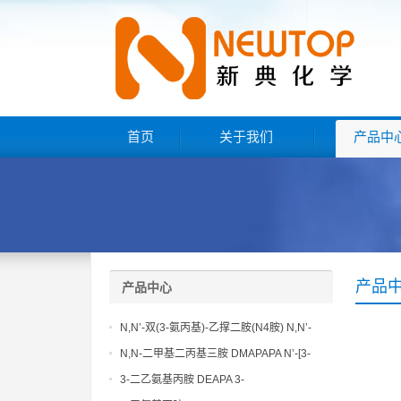
首页
关于我们
产品中
产品
产品中心
N,N’-双(3-氨丙基)-乙撑二胺(N4胺) N,N’-
Bis(3-aminopropyl)-ethylenediamine CAS
N,N-二甲基二丙基三胺 DMAPAPA N’-[3-
No10563-26-5
(dimethylamino)propyllpropane-1,3-
3-二乙氨基丙胺 DEAPA 3-
diamine CAS No10563-29-8