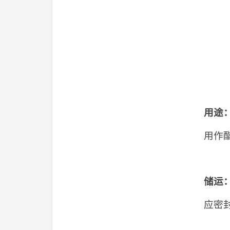
用途
用作
储运
应密