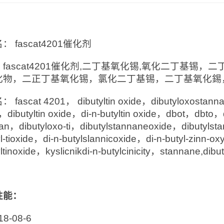
：
： fascat4201催化剂
fascat4201催化剂,二丁基氧化锡,氧化二丁基锡
化物，二正丁基氧化锡，氯化二丁基锡，二丁基氧化錫
fascat 4201， dibutyltin oxide，dibutyloxostannane
，dibutyltin oxide，di-n-butyltin oxide，dbot，dbto，d
an，dibutyloxo-ti，dibutylstannaneoxide，dibutylst
yl-tioxide，di-n-butylslannicoxide，di-n-butyl-zinn-ox
yltinoxide，kyslicnikdi-n-butylcinicity，stannane,dibu
性能：
18-08-6