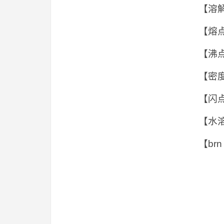
【溶
【熔点 】
【沸点
【密度 
【闪点 
【水溶解
【brn