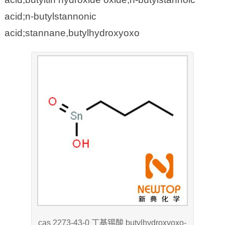
acid;n-butylstannonic
acid;stannane,butylhydroxyoxo
cas 2273-43-0 丁基锡酸 butylhydroxyoxo-