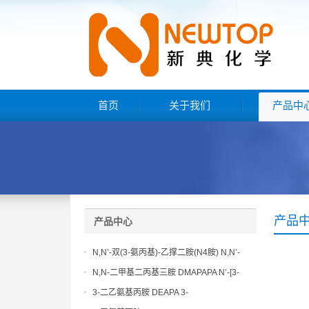
首页
关于我们
产品中
产品
产品中心
N,N’-双(3-氨丙基)-乙撑二胺(N4胺) N,N’-
Bis(3-aminopropyl)-ethylenediamine CAS
N,N-二甲基二丙基三胺 DMAPAPA N’-[3-
No10563-26-5
(dimethylamino)propyllpropane-1,3-
3-二乙氨基丙胺 DEAPA 3-
diamine CAS No10563-29-8