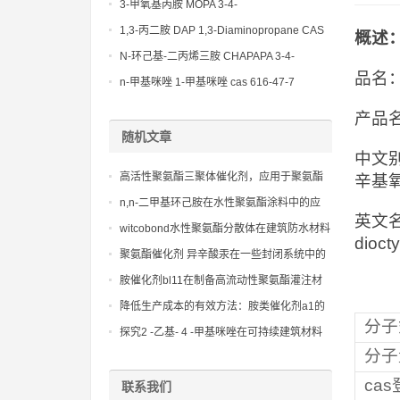
(Diethylamino)propylamine CAS No 104-
3-甲氧基丙胺 MOPA 3-4-
78-9
Methoxypropylamine CAS No 5332-73-0
1,3-丙二胺 DAP 1,3-Diaminopropane CAS
概述
No 109-76-2
N-环己基-二丙烯三胺 CHAPAPA 3-4-
品名
Methoxypropylamine CAS No:5332-73-0
n-甲基咪唑 1-甲基咪唑 cas 616-47-7
lupragen nmi
产品名
随机文章
中文别
高活性聚氨酯三聚体催化剂，应用于聚氨酯
辛基氧
硬泡的异氰脲酸酯环化
n,n-二甲基环己胺在水性聚氨酯涂料中的应
英文名：f
用，促进快速固化和性能提升。
witcobond水性聚氨酯分散体在建筑防水材料
dioct
中的应用实践
聚氨酯催化剂 异辛酸汞在一些封闭系统中的
安全操作指南
胺催化剂bl11在制备高流动性聚氨酯灌注材
料中的应用
降低生产成本的有效方法：胺类催化剂a1的
分子
技术突破
探究2 -乙基- 4 -甲基咪唑在可持续建筑材料
分子
中的环保效益
ca
联系我们