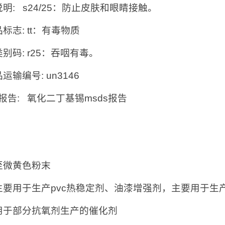
明: s24/25：防止皮肤和眼睛接触。
标志: tt：有毒物质
别码: r25：吞咽有毒。
运输编号: un3146
s报告: 氧化二丁基锡msds报告
：
至微黄色粉末
主要用于生产pvc热稳定剂、油漆增强剂，主要用于生产
用于部分抗氧剂生产的催化剂