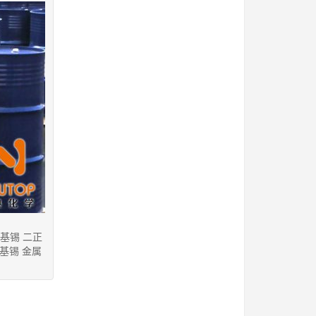
辛基锡 二正
化辛基锡 金属