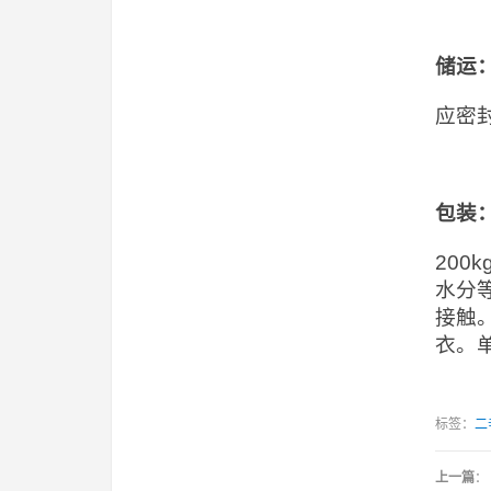
储运
应密
包装
20
水分
接触
衣。
标签：
二
上一篇
：