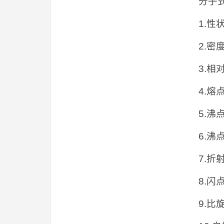
分子式
1.性
2.密度
3.相
4.熔点
5.沸
6.沸
7.折
8.闪
9.比