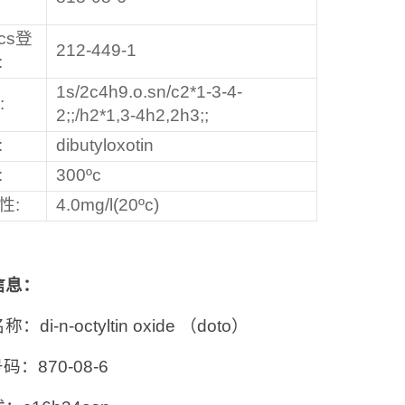
ecs登
212-449-1
:
1s/2c4h9.o.sn/c2*1-3-4-
:
2;;/h2*1,3-4h2,2h3;;
:
dibutyloxotin
:
300ºc
性:
4.0mg/l(20ºc)
信息：
：di-n-octyltin oxide （doto）
号码：870-08-6