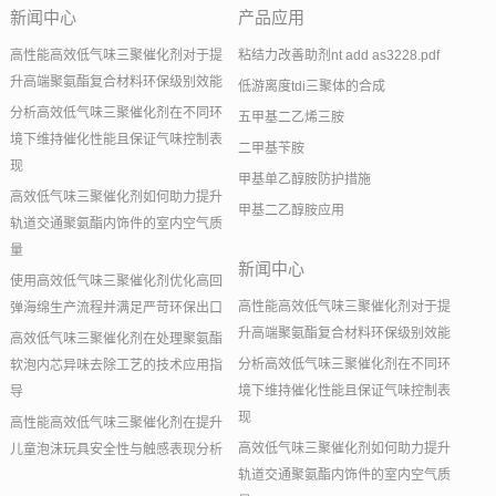
新闻中心
产品应用
高性能高效低气味三聚催化剂对于提
粘结力改善助剂nt add as3228.pdf
升高端聚氨酯复合材料环保级别效能
低游离度tdi三聚体的合成
分析高效低气味三聚催化剂在不同环
五甲基二乙烯三胺
境下维持催化性能且保证气味控制表
二甲基苄胺
现
甲基单乙醇胺防护措施
高效低气味三聚催化剂如何助力提升
甲基二乙醇胺应用
轨道交通聚氨酯内饰件的室内空气质
量
新闻中心
使用高效低气味三聚催化剂优化高回
高性能高效低气味三聚催化剂对于提
弹海绵生产流程并满足严苛环保出口
升高端聚氨酯复合材料环保级别效能
高效低气味三聚催化剂在处理聚氨酯
分析高效低气味三聚催化剂在不同环
软泡内芯异味去除工艺的技术应用指
境下维持催化性能且保证气味控制表
导
现
高性能高效低气味三聚催化剂在提升
高效低气味三聚催化剂如何助力提升
儿童泡沫玩具安全性与触感表现分析
轨道交通聚氨酯内饰件的室内空气质