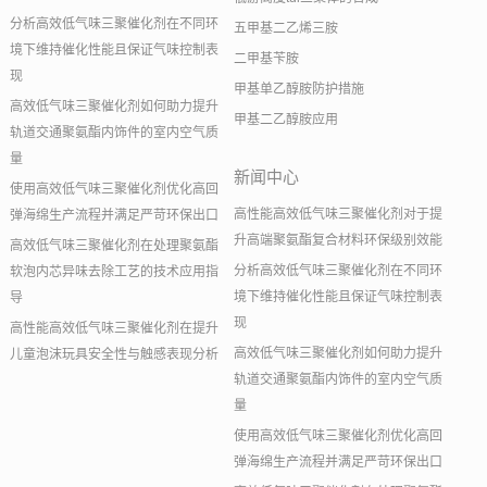
分析高效低气味三聚催化剂在不同环
五甲基二乙烯三胺
境下维持催化性能且保证气味控制表
二甲基苄胺
现
甲基单乙醇胺防护措施
高效低气味三聚催化剂如何助力提升
甲基二乙醇胺应用
轨道交通聚氨酯内饰件的室内空气质
量
新闻中心
使用高效低气味三聚催化剂优化高回
高性能高效低气味三聚催化剂对于提
弹海绵生产流程并满足严苛环保出口
升高端聚氨酯复合材料环保级别效能
高效低气味三聚催化剂在处理聚氨酯
分析高效低气味三聚催化剂在不同环
软泡内芯异味去除工艺的技术应用指
境下维持催化性能且保证气味控制表
导
现
高性能高效低气味三聚催化剂在提升
高效低气味三聚催化剂如何助力提升
儿童泡沫玩具安全性与触感表现分析
轨道交通聚氨酯内饰件的室内空气质
量
使用高效低气味三聚催化剂优化高回
弹海绵生产流程并满足严苛环保出口