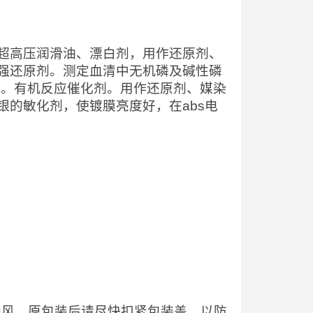
超高压润滑油、漂白剂，用作还原剂、
强还原剂。测定血清中无机磷及碱性磷
含磷量。有机反应催化剂。用作还原剂、媒染
的敏化剂，使镀膜亮度好，在abs电
当通风。原包装后请尽快扣紧包装盖，以防