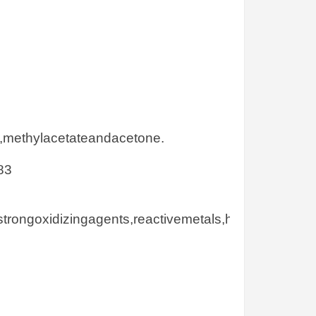
,methylacetateandacetone.
83
strongoxidizingagents,reactivemetals,hydrogenperox