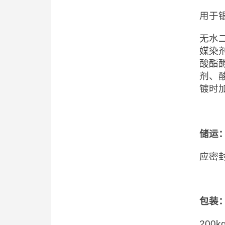
用于
无水
媒染
酸酯酶
剂、
镀时
储运
应密
包装
20