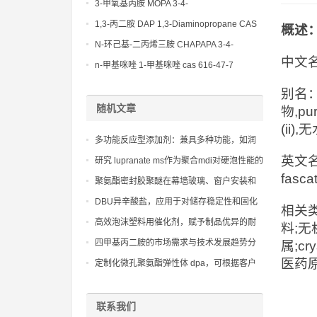
(Diethylamino)propylamine CAS No 104-
3-甲氧基丙胺 MOPA 3-4-
78-9
Methoxypropylamine CAS No 5332-73-0
1,3-丙二胺 DAP 1,3-Diaminopropane CAS
概述
No 109-76-2
N-环己基-二丙烯三胺 CHAPAPA 3-4-
中文名
Methoxypropylamine CAS No:5332-73-0
n-甲基咪唑 1-甲基咪唑 cas 616-47-7
lupragen nmi
别名：
随机文章
物,pur
(ii)
多功能反应型添加剂：兼具多种功能，如润
湿、分散和交联，提高产品附加值。
英文
研究 lupranate ms作为聚合mdi对硬泡性能的
fasca
影响
聚氨酯密封胶聚醚在幕墙玻璃、窗户安装和
管道密封中的应用
DBU异辛酸盐，应用于对储存稳定性和固化
相关类
控制要求高的领域
高效泡沫塑料用催化剂，赋予制品优异的耐
料;无机
候性和长久的使用寿命
四甲基丙二胺的市场需求与技术发展趋势分
属;cry
析
医药原
定制化微孔聚氨酯弹性体 dpa，可根据客户
需求调整硬度和孔隙率
联系我们