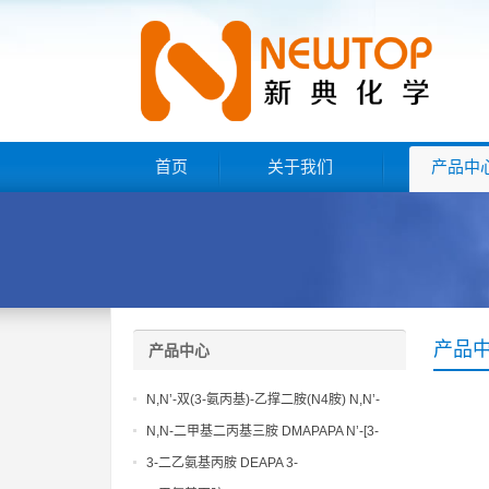
首页
关于我们
产品中
产品
产品中心
N,N’-双(3-氨丙基)-乙撑二胺(N4胺) N,N’-
Bis(3-aminopropyl)-ethylenediamine CAS
N,N-二甲基二丙基三胺 DMAPAPA N’-[3-
No10563-26-5
(dimethylamino)propyllpropane-1,3-
3-二乙氨基丙胺 DEAPA 3-
diamine CAS No10563-29-8