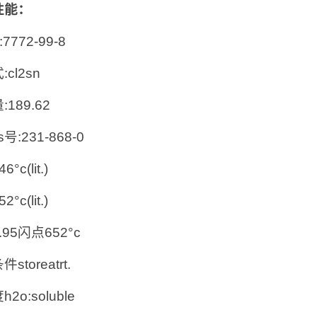
性能：
:7772-99-8
cl2sn
189.62
s号:231-868-0
°c(lit.)
°c(lit.)
95闪点652°c
storeatrt.
2o:soluble