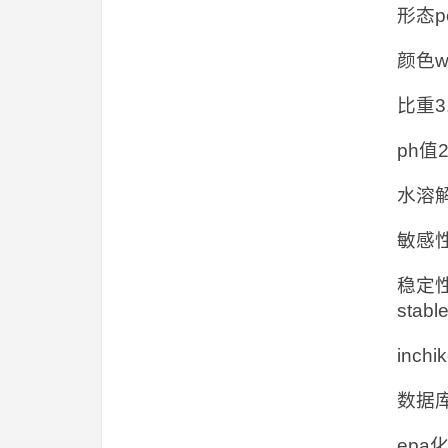
形态po
颜色wh
比重3.
ph值2.
水溶解性s
敏感性ai
稳定
stabl
inchi
数据库7
epa化