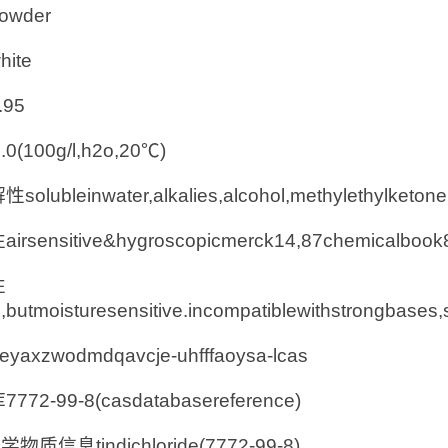
wder
ite
95
0(100g/l,h2o,20℃)
olubleinwater,alkalies,alcohol,methylethylketone
rsensitive&hygroscopicmerck14,87chemicalbook
性
e,butmoisturesensitive.incompatiblewithstrongbases,
keyaxzwodmdqavcje-uhfffaoysa-lcas
772-99-8(casdatabasereference)
学物质信息tindichloride(7772-99-8)