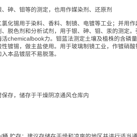
银、砷、钼等的测定，也用作媒染剂、还原剂
二氯化锡用于染料、香料、制镜、电镀等工业；并用作
剂、脱色剂和分析试剂，用于银、砷、钼、汞的测定。
活chemicalbook力。钼蓝法测定土壤及植株的
酸性镀锡，做主盐使用。用于玻璃制镜工业，作镀硝酸银
加入本品镀层不易脱落。
：
封保存，储存于干燥阴凉通风仓库内
：
0kg/桶 贮存：建议存储在干燥和凉爽的地区并进行适