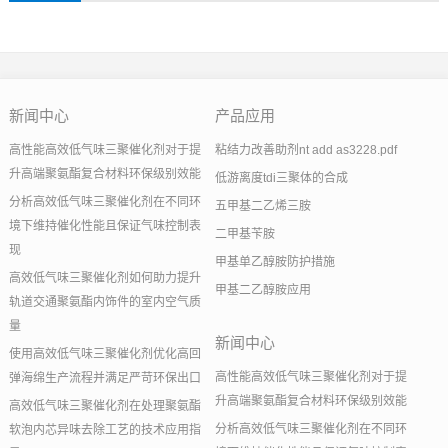
新闻中心
产品应用
高性能高效低气味三聚催化剂对于提
粘结力改善助剂nt add as3228.pdf
升高端聚氨酯复合材料环保级别效能
低游离度tdi三聚体的合成
分析高效低气味三聚催化剂在不同环
五甲基二乙烯三胺
境下维持催化性能且保证气味控制表
二甲基苄胺
现
甲基单乙醇胺防护措施
高效低气味三聚催化剂如何助力提升
甲基二乙醇胺应用
轨道交通聚氨酯内饰件的室内空气质
量
新闻中心
使用高效低气味三聚催化剂优化高回
高性能高效低气味三聚催化剂对于提
弹海绵生产流程并满足严苛环保出口
升高端聚氨酯复合材料环保级别效能
高效低气味三聚催化剂在处理聚氨酯
分析高效低气味三聚催化剂在不同环
软泡内芯异味去除工艺的技术应用指