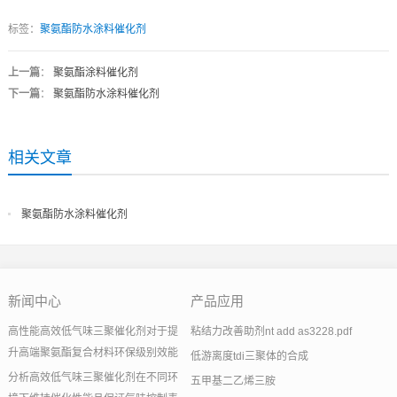
标签：
聚氨酯防水涂料催化剂
上一篇
：
聚氨酯涂料催化剂
下一篇
：
聚氨酯防水涂料催化剂
相关文章
聚氨酯防水涂料催化剂
新闻中心
产品应用
高性能高效低气味三聚催化剂对于提
粘结力改善助剂nt add as3228.pdf
升高端聚氨酯复合材料环保级别效能
低游离度tdi三聚体的合成
分析高效低气味三聚催化剂在不同环
五甲基二乙烯三胺