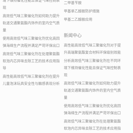
境下维持催化性能且保证气味控制表
二甲基苄胺
现
甲基单乙醇胺防护措施
高效低气味三聚催化剂如何助力提升
甲基二乙醇胺应用
轨道交通聚氨酯内饰件的室内空气质
量
新闻中心
使用高效低气味三聚催化剂优化高回
高性能高效低气味三聚催化剂对于提
弹海绵生产流程并满足严苛环保出口
升高端聚氨酯复合材料环保级别效能
高效低气味三聚催化剂在处理聚氨酯
分析高效低气味三聚催化剂在不同环
软泡内芯异味去除工艺的技术应用指
境下维持催化性能且保证气味控制表
导
现
高性能高效低气味三聚催化剂在提升
高效低气味三聚催化剂如何助力提升
儿童泡沫玩具安全性与触感表现分析
轨道交通聚氨酯内饰件的室内空气质
量
使用高效低气味三聚催化剂优化高回
弹海绵生产流程并满足严苛环保出口
高效低气味三聚催化剂在处理聚氨酯
软泡内芯异味去除工艺的技术应用指