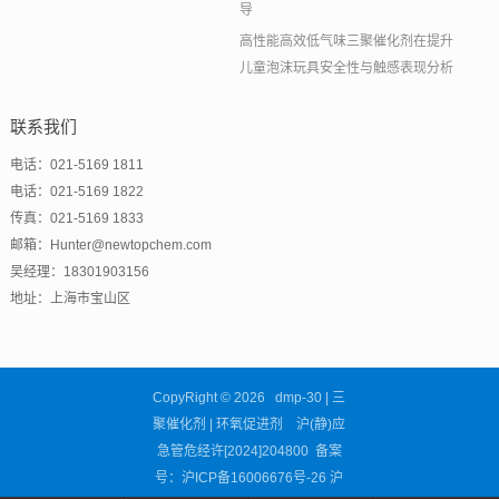
导
高性能高效低气味三聚催化剂在提升
儿童泡沫玩具安全性与触感表现分析
联系我们
电话：021-5169 1811
电话：021-5169 1822
传真：021-5169 1833
邮箱：Hunter@newtopchem.com
吴经理：18301903156
地址：上海市宝山区
CopyRight © 2026 dmp-30 | 三
聚催化剂 | 环氧促进剂 沪(静)应
急管危经许[2024]204800 备案
号：
沪ICP备16006676号-26
沪