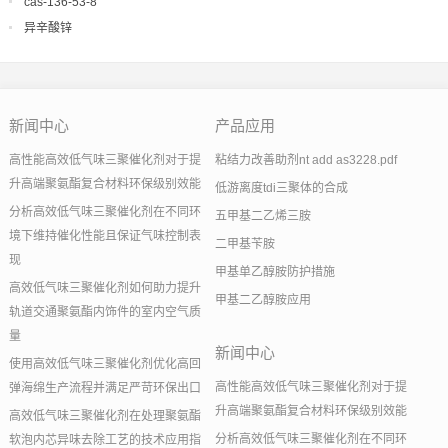
cas-136-53-8
异辛酸锌
新闻中心
产品应用
高性能高效低气味三聚催化剂对于提
粘结力改善助剂nt add as3228.pdf
升高端聚氨酯复合材料环保级别效能
低游离度tdi三聚体的合成
分析高效低气味三聚催化剂在不同环
五甲基二乙烯三胺
境下维持催化性能且保证气味控制表
二甲基苄胺
现
甲基单乙醇胺防护措施
高效低气味三聚催化剂如何助力提升
甲基二乙醇胺应用
轨道交通聚氨酯内饰件的室内空气质
量
新闻中心
使用高效低气味三聚催化剂优化高回
高性能高效低气味三聚催化剂对于提
弹海绵生产流程并满足严苛环保出口
升高端聚氨酯复合材料环保级别效能
高效低气味三聚催化剂在处理聚氨酯
分析高效低气味三聚催化剂在不同环
软泡内芯异味去除工艺的技术应用指