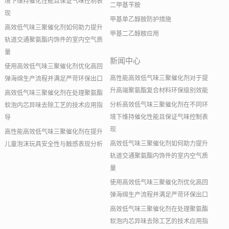
境下维持催化性能且保证气味控制表
二甲基苄胺
现
甲基单乙醇胺防护措施
高效低气味三聚催化剂如何助力提升
甲基二乙醇胺应用
轨道交通聚氨酯内饰件的室内空气质
量
新闻中心
使用高效低气味三聚催化剂优化高回
高性能高效低气味三聚催化剂对于提
弹海绵生产流程并满足严苛环保出口
升高端聚氨酯复合材料环保级别效能
高效低气味三聚催化剂在处理聚氨酯
分析高效低气味三聚催化剂在不同环
软泡内芯异味去除工艺的技术应用指
境下维持催化性能且保证气味控制表
导
现
高性能高效低气味三聚催化剂在提升
高效低气味三聚催化剂如何助力提升
儿童泡沫玩具安全性与触感表现分析
轨道交通聚氨酯内饰件的室内空气质
量
使用高效低气味三聚催化剂优化高回
弹海绵生产流程并满足严苛环保出口
高效低气味三聚催化剂在处理聚氨酯
软泡内芯异味去除工艺的技术应用指