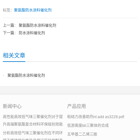
标签：
聚氨酯防水涂料催化剂
上一篇
：
聚氨酯防水涂料催化剂
下一篇
：
防水涂料催化剂
相关文章
聚氨酯防水涂料催化剂
新闻中心
产品应用
高性能高效低气味三聚催化剂对于提
粘结力改善助剂nt add as3228.pdf
升高端聚氨酯复合材料环保级别效能
低游离度tdi三聚体的合成
分析高效低气味三聚催化剂在不同环
五甲基二乙烯三胺