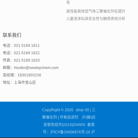
导
高性能高效低气味三聚催化剂在提升
儿童泡沫玩具安全性与触感表现分析
联系我们
电话：021-5169 1811
电话：021-5169 1822
传真：021-5169 1833
邮箱：Hunter@newtopchem.com
吴经理：18301903156
地址：上海市宝山区
CopyRight © 2026 dmp-30 | 三
聚催化剂 | 环氧促进剂 沪(静)应
急管危经许[2024]204800 备案
号：
沪ICP备16006676号-26
沪