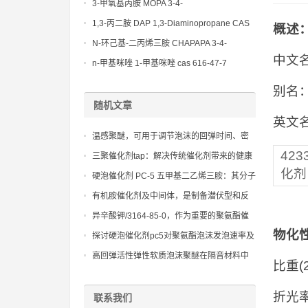
(Diethylamino)propylamine CAS No 104-
3-甲氧基丙胺 MOPA 3-4-
78-9
Methoxypropylamine CAS No 5332-73-0
1,3-丙二胺 DAP 1,3-Diaminopropane CAS
概述
No 109-76-2
N-环己基-二丙烯三胺 CHAPAPA 3-4-
中文名
Methoxypropylamine CAS No:5332-73-0
n-甲基咪唑 1-甲基咪唑 cas 616-47-7
lupragen nmi
别名
随机文章
英文名： 
温感聚醚，可用于调节泡沫的回弹时间、密
度和终使用手感
423
三聚催化剂tap：解决传统催化剂带来的健康
化剂
隐患
硬泡催化剂 PC-5 五甲基二乙烯三胺：其分子
结构中的多个叔胺基团赋予了其强大的催化
有机胺催化剂及中间体，是制备潜伏型和反
活性，特别适用于高水份和低指数的硬泡配
应型催化剂的基础原料
异辛酸钾/3164-85-0，作为重要的聚氨酯催
方
化剂，助力建筑节能和环保事业
物化
探讨硬泡催化剂pc5对聚氨酯泡沫发泡速率及
闭孔率的影响
高回弹活性弹性软质泡沫聚醚在隔音材料中
比重(2
的应用
折光率(
联系我们