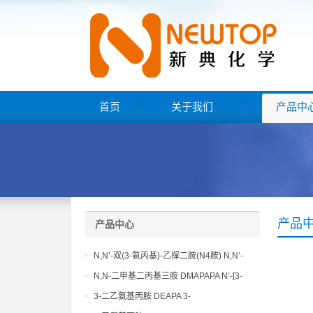
首页
关于我们
产品中
产品
产品中心
N,N’-双(3-氨丙基)-乙撑二胺(N4胺) N,N’-
Bis(3-aminopropyl)-ethylenediamine CAS
N,N-二甲基二丙基三胺 DMAPAPA N’-[3-
No10563-26-5
(dimethylamino)propyllpropane-1,3-
3-二乙氨基丙胺 DEAPA 3-
diamine CAS No10563-29-8