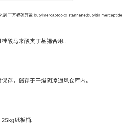
剂 丁基锡硫醇盐 butylmercaptooxo stannane;butyltin mercaptide
：
月桂酸马来酸类丁基锡合用。
：
封保存，储存于干燥阴凉通风仓库内。
：
25kg纸板桶。