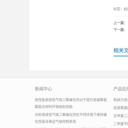
标签：
4
上一篇
：
下一篇
：
相关
新闻中心
产品应
高性能高效低气味三聚催化剂对于提升高端聚氨
粘结力改善助
酯复合材料环保级别效能
低游离度
分析高效低气味三聚催化剂在不同环境下维持催
五甲基二
化性能且保证气味控制表现
二甲基苄