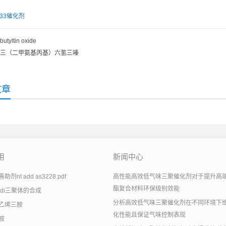
233催化剂
butyltin oxide
三（二甲氨基丙基）六氢三嗪
文章
用
新闻中心
剂nt add as3228.pdf
高性能高效低气味三聚催化剂对于提升高
酯复合材料环保级别效能
tdi三聚体的合成
分析高效低气味三聚催化剂在不同环境下
乙烯三胺
化性能且保证气味控制表现
胺