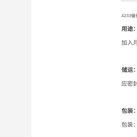
4233催化
用途
加入
储运
应密
包装
包装：