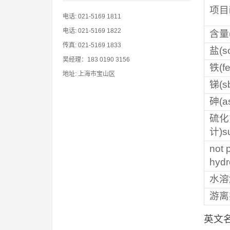
项目i
电话: 021-5169 1811
电话: 021-5169 1822
含量(
传真: 021-5169 1833
盐(so
吴经理：183 0190 3156
铁(fe
地址: 上海市宝山区
锑(s
砷(as
硫化
计)s
not 
hydr
水溶解
游离氯
英文名称