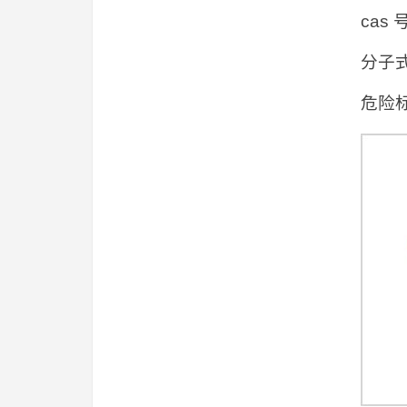
cas 
分子式
危险