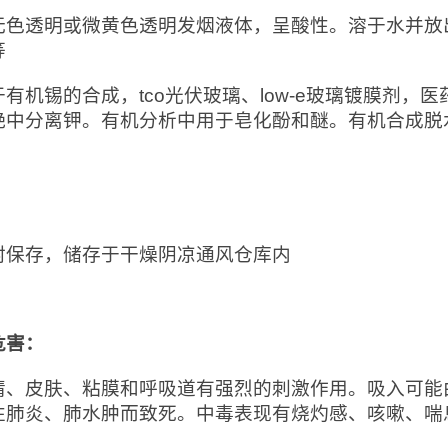
无色透明或微黄色透明发烟液体，呈酸性。溶于水并放
等
于有机锡的合成，tco光伏玻璃、low-e玻璃镀膜剂
铯中分离钾。有机分析中用于皂化酚和醚。有机合成脱
：
封保存，储存于干燥阴凉通风仓库内
危害：
睛、皮肤、粘膜和呼吸道有强烈的刺激作用。吸入可能
性肺炎、肺水肿而致死。中毒表现有烧灼感、咳嗽、喘