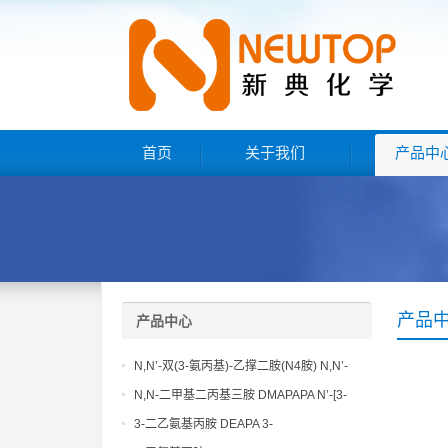
首页
关于我们
产品中
产品
产品中心
N,N’-双(3-氨丙基)-乙撑二胺(N4胺) N,N’-
Bis(3-aminopropyl)-ethylenediamine CAS
N,N-二甲基二丙基三胺 DMAPAPA N’-[3-
No10563-26-5
(dimethylamino)propyllpropane-1,3-
3-二乙氨基丙胺 DEAPA 3-
diamine CAS No10563-29-8