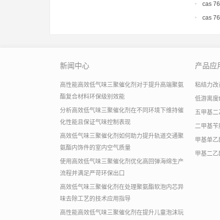
cas 7
cas 7
新闻中心
产品应
高性能高效低气味三聚催化剂对于提升高端聚氨
粘结力改善助
酯复合材料环保级别效能
低游离度
分析高效低气味三聚催化剂在不同环境下维持催
五甲基二
化性能且保证气味控制表现
二甲基苄
高效低气味三聚催化剂如何助力提升轨道交通聚
甲基单乙
氨酯内饰件的室内空气质量
甲基二乙
使用高效低气味三聚催化剂优化高回弹海绵生产
流程并满足严苛环保出口
高效低气味三聚催化剂在处理聚氨酯软泡内芯异
味去除工艺的技术应用指导
高性能高效低气味三聚催化剂在提升儿童泡沫玩