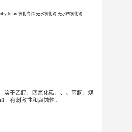
loride anhydrous 氯化高锡 无水氯化锡 无水四氯化锡
，溶于乙醇、四氯化碳、、、丙酮、煤
/m3。有刺激性和腐蚀性。