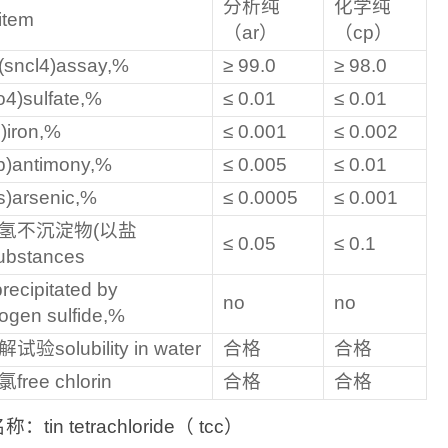
分析纯
化学纯
tem
（ar）
（cp）
sncl4)assay,%
≥ 99.0
≥ 98.0
4)sulfate,%
≤ 0.01
≤ 0.01
)iron,%
≤ 0.001
≤ 0.002
b)antimony,%
≤ 0.005
≤ 0.01
)arsenic,%
≤ 0.0005
≤ 0.001
氢不沉淀物(以盐
≤ 0.05
≤ 0.1
ubstances
precipitated by
no
no
ogen sulfide,%
试验solubility in water
合格
合格
free chlorin
合格
合格
：tin tetrachloride（ tcc）