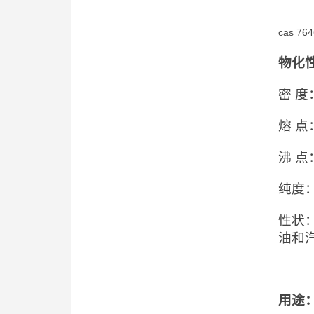
cas 76
物化
密 度：
熔 点
沸 点
纯度：
性状
油和汽
用途