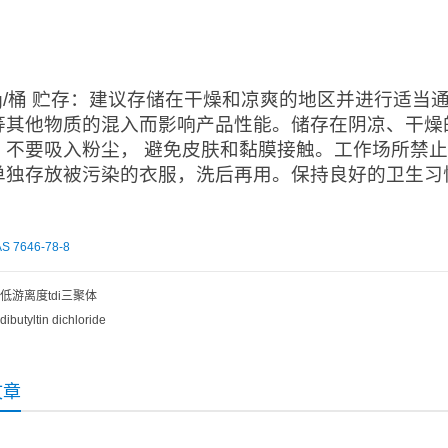
：
0kg/桶 贮存：建议存储在干燥和凉爽的地区并进行适
等其他物质的混入而影响产品性能。储存在阴凉、干燥
。不要吸入粉尘， 避免皮肤和黏膜接触。工作场所禁
单独存放被污染的衣服，洗后再用。保持良好的卫生习
S 7646-78-8
低游离度tdi三聚体
dibutyltin dichloride
文章