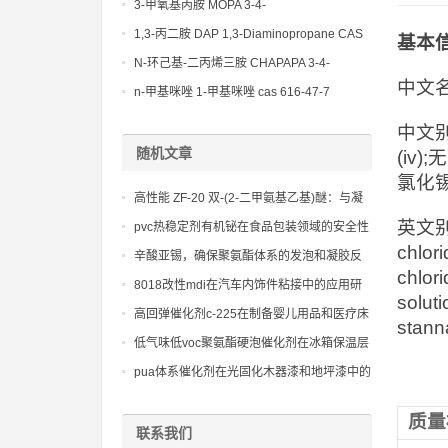
(Diethylamino)propylamine CAS No 104-
3-甲氧基丙胺 MOPA 3-4-
78-9
Methoxypropylamine CAS No 5332-73-0
1,3-丙二胺 DAP 1,3-Diaminopropane CAS
基本
No 109-76-2
N-环己基-二丙烯三胺 CHAPAPA 3-4-
中文名
Methoxypropylamine CAS No:5332-73-0
n-甲基咪唑 1-甲基咪唑 cas 616-47-7
lupragen nmi
中文别
随机文章
(iv
氯化锡
高性能 ZF-20 双-(2-二甲氨基乙基)醚：与凝
胶催化剂配合使用，可精确控制聚氨酯软泡
英文别名：
pvc热稳定剂有机铋在食品包装领域的安全性
的发泡和凝胶平衡，优化泡孔结构和开孔率
chlori
和合规性
辛酸亚锡，确保聚氨酯体系的发泡和凝胶反
chlori
应实现良好平衡性
8018改性mdi在汽车内饰件粘接中的应用研
soluti
究
高回弹催化剂c-225在制备婴儿用品和医疗床
stann
垫中的应用
低气味低voc聚氨酯硬泡催化剂在冰箱保温层
应用
pua体系催化剂在光固化木器漆和地坪漆中的
应用
质量
联系我们