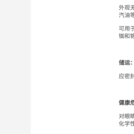
外观
汽油
可用
铷和
储运
应密
健康
对眼
化学