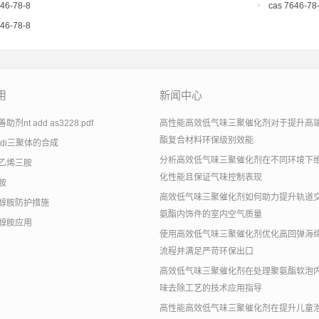
646-78-8
cas 7646-78
646-78-8
用
新闻中心
剂nt add as3228.pdf
高性能高效低气味三聚催化剂对于提升高
酯复合材料环保级别效能
tdi三聚体的合成
分析高效低气味三聚催化剂在不同环境下
乙烯三胺
化性能且保证气味控制表现
胺
高效低气味三聚催化剂如何助力提升轨道
醇胺防护措施
氨酯内饰件的室内空气质量
醇胺应用
使用高效低气味三聚催化剂优化高回弹海
流程并满足严苛环保出口
高效低气味三聚催化剂在处理聚氨酯软泡
味去除工艺的技术应用指导
高性能高效低气味三聚催化剂在提升儿童