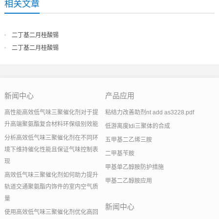
相关文章
二丁基二月桂酸锡
二丁基二月桂酸锡
新闻中心
产品应用
高性能高效低气味三聚催化剂对于提
粘结力改善助剂nt add as3228.pdf
升高端聚氨酯复合材料环保级别效能
低游离度tdi三聚体的合成
分析高效低气味三聚催化剂在不同环
五甲基二乙烯三胺
境下维持催化性能且保证气味控制表
二甲基苄胺
现
甲基单乙醇胺防护措施
高效低气味三聚催化剂如何助力提升
甲基二乙醇胺应用
轨道交通聚氨酯内饰件的室内空气质
量
新闻中心
使用高效低气味三聚催化剂优化高回