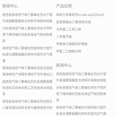
新闻中心
产品应用
高性能高效低气味三聚催化剂对于提
粘结力改善助剂nt add as3228.pdf
升高端聚氨酯复合材料环保级别效能
低游离度tdi三聚体的合成
分析高效低气味三聚催化剂在不同环
五甲基二乙烯三胺
境下维持催化性能且保证气味控制表
二甲基苄胺
现
甲基单乙醇胺防护措施
高效低气味三聚催化剂如何助力提升
甲基二乙醇胺应用
轨道交通聚氨酯内饰件的室内空气质
量
新闻中心
使用高效低气味三聚催化剂优化高回
高性能高效低气味三聚催化剂对于提
弹海绵生产流程并满足严苛环保出口
升高端聚氨酯复合材料环保级别效能
高效低气味三聚催化剂在处理聚氨酯
分析高效低气味三聚催化剂在不同环
软泡内芯异味去除工艺的技术应用指
境下维持催化性能且保证气味控制表
导
现
高性能高效低气味三聚催化剂在提升
高效低气味三聚催化剂如何助力提升
儿童泡沫玩具安全性与触感表现分析
轨道交通聚氨酯内饰件的室内空气质