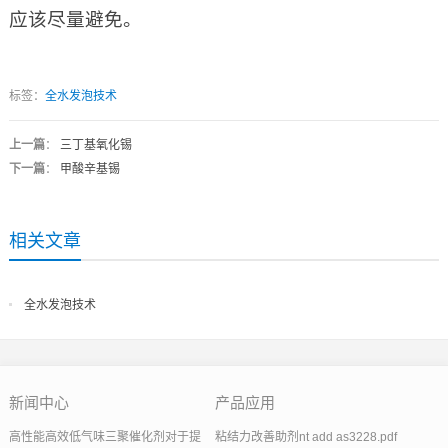
应该尽量避免。
标签：
全水发泡技术
上一篇
：
三丁基氧化锡
下一篇
：
甲酸辛基锡
相关文章
全水发泡技术
新闻中心
产品应用
高性能高效低气味三聚催化剂对于提
粘结力改善助剂nt add as3228.pdf