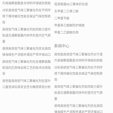
升高端聚氨酯复合材料环保级别效能
低游离度tdi三聚体的合成
分析高效低气味三聚催化剂在不同环
五甲基二乙烯三胺
境下维持催化性能且保证气味控制表
二甲基苄胺
现
甲基单乙醇胺防护措施
高效低气味三聚催化剂如何助力提升
甲基二乙醇胺应用
轨道交通聚氨酯内饰件的室内空气质
量
新闻中心
使用高效低气味三聚催化剂优化高回
高性能高效低气味三聚催化剂对于提
弹海绵生产流程并满足严苛环保出口
升高端聚氨酯复合材料环保级别效能
高效低气味三聚催化剂在处理聚氨酯
分析高效低气味三聚催化剂在不同环
软泡内芯异味去除工艺的技术应用指
境下维持催化性能且保证气味控制表
导
现
高性能高效低气味三聚催化剂在提升
高效低气味三聚催化剂如何助力提升
儿童泡沫玩具安全性与触感表现分析
轨道交通聚氨酯内饰件的室内空气质
量
使用高效低气味三聚催化剂优化高回
弹海绵生产流程并满足严苛环保出口